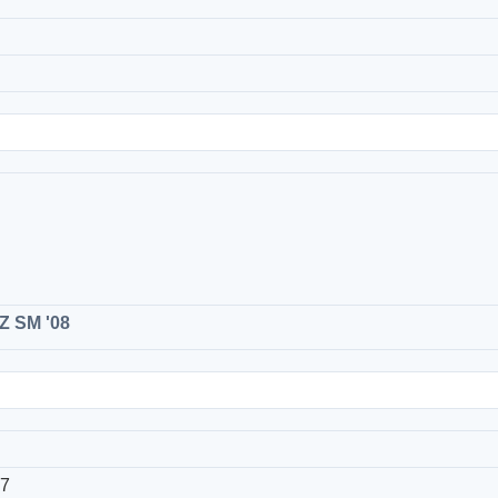
Z SM '08
37