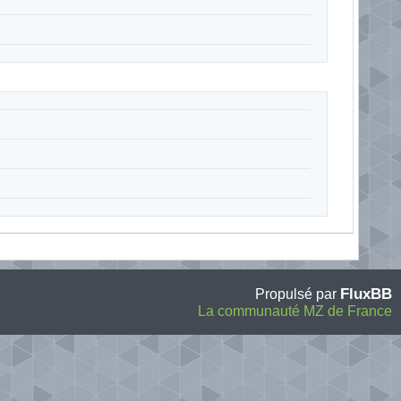
FluxBB
Propulsé par