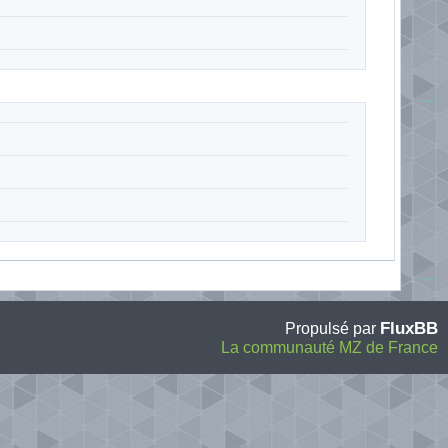
FluxBB
Propulsé par