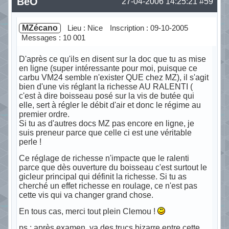
BéO
27-04-2006 14:25:21
#59
MZécano
Lieu : Nice
Inscription : 09-10-2005
Messages : 10 001
D'après ce qu'ils en disent sur la doc que tu as mise
en ligne (super intéressante pour moi, puisque ce
carbu VM24 semble n'exister QUE chez MZ), il s'agit
bien d'une vis réglant la richesse AU RALENTI (
c'est à dire boisseau posé sur la vis de butée qui
elle, sert à régler le débit d'air et donc le régime au
premier ordre.
Si tu as d'autres docs MZ pas encore en ligne, je
suis preneur parce que celle ci est une véritable
perle !
Ce réglage de richesse n'impacte que le ralenti
parce que dès ouverture du boisseau c'est surtout le
gicleur principal qui définit la richesse. Si tu as
cherché un effet richesse en roulage, ce n'est pas
cette vis qui va changer grand chose.
En tous cas, merci tout plein Clemou !
ps : après examen, ya des trucs bizarre entre cette