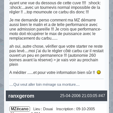
ayant une vue du dessous de cette cuve !!!! :shock:
:shock:...avec un tournevis normal impossible de la
régler !! ...top moumoute ce carbu dis donc !!!
Je me demande perso comment ma MZ démarre
aussi bien le matin et a de telle performance avec
une admission pareille !!! Je crois que performance-
moto doit récupérer le max de puissance avec le
remplacement du carbu......
ah oui, autre chose, vérifier que votre starter ne reste
pas levé....moi j'ai du le régler côté carbu car il restait
ouvert un peu en permanence !!! (autonomie 260
bornes avant la réserve) > je vais voir au prochain
plein
A méditer ......et pour votre information bien sûr !!
....Qui veut aller loin ménage sa monture....
Hors ligne
ranxgerom
25-04-2006 21:03:05
#47
MZécano
Lieu : Douai
Inscription : 09-10-2005