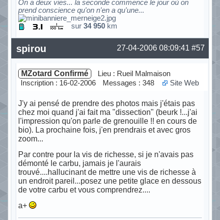
On a deux vies... la seconde commence le jour où on
prend conscience qu'on n'en a qu'une...
sur
34 950
km
Hors ligne
spirou
27-04-2006 08:09:41
#57
MZotard Confirmé
Lieu : Rueil Malmaison
Inscription : 16-02-2006
Messages : 348
Site Web
J'y ai pensé de prendre des photos mais j'étais pas
chez moi quand j'ai fait ma "dissection" (beurk !...j'ai
l'impression qu'on parle de grenouille !! en cours de
bio). La prochaine fois, j'en prendrais et avec gros
zoom...
Par contre pour la vis de richesse, si je n'avais pas
démonté le carbu, jamais je l'aurais
trouvé....hallucinant de mettre une vis de richesse à
un endroit pareil...posez une petite glace en dessous
de votre carbu et vous comprendrez....
a+