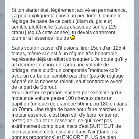
Si ton starter était légèrement activé en permanence,
ça peut expliquer ta conso un peu forte. Comme le
réglage de base de ce carbu (diam du gicleur)
semble plutôt riche (assez classique sur les 125
crabu jusqu'à cette année), tu devais carrément
tourner à l'essence liquide
Sans vouloir casser d'illusions, tirer 15ch d'un 125 4
temps, même si c'est à un régime très honorable,
représente déjà un effort conséquent. Je doute qu'il y
ait derrière ce choix de carbu une volonté de
bridage, mais plutôt un compromis "moindre coût"
avec un carbu qui semble pas cher (pas de réglage
séparé de la richesse ralenti, sauf contrordre avéré
de la part de Spirou).
Pour illustrer ce propos, sachez par exemple qu'un
moteur de voiture passe 100 chevaux dans un
papillon (unique) de diamètre 50mm, ou 180 ch dans
un 70mm. Une règle de base pour faire marcher un
moteur essence, c'est bien sûr d'y faire rentrer (et
rester) de l'air et de l'essence, ce qui n'est pas
extrêmement compliqué, mais c'est SURTOUT de
bien vaporiser cette essence dans l'air (dans les
bonnes proportions) et ENCORE PLUS de bien