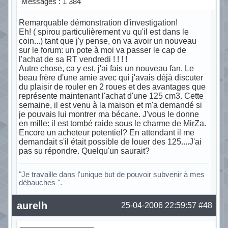
Messages : 1 384
Remarquable démonstration d'investigation!
Eh! ( spirou particulièrement vu qu'il est dans le
coin...) tant que j'y pense, on va avoir un nouveau
sur le forum: un pote à moi va passer le cap de
l'achat de sa RT vendredi ! ! ! !
Autre chose, ca y est, j'ai fais un nouveau fan. Le
beau frère d'une amie avec qui j'avais déjà discuter
du plaisir de rouler en 2 roues et des avantages que
représente maintenant l'achat d'une 125 cm3. Cette
semaine, il est venu à la maison et m'a demandé si
je pouvais lui montrer ma bécane. J'vous le donne
en mille: il est tombé raide sous le charme de MirZa.
Encore un acheteur potentiel? En attendant il me
demandait s'il était possible de louer des 125....J'ai
pas su répondre. Quelqu'un saurait?
"Je travaille dans l'unique but de pouvoir subvenir à mes
débauches ".
Hors ligne
aurelh
25-04-2006 22:59:57
#48