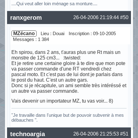
....Qui veut aller loin ménage sa monture....
Hors ligne
ranxgerom
26-04-2006 21:19:44
#50
MZécano
Lieu : Douai
Inscription : 09-10-2005
Messages : 1 384
Eh spirou, dans 2 ans, t'auras plus une Rt mais un
monstre de 125 cm3... :twisted:
Et je retire une certaine gloire à te dire que mon pote
va passer commande d'une RT vendredi chez
pascal moto. Et c'est pas de lui dont je parlais dans
le post du haut. C'est un autre gars.
Donc si je récapitule, un ami semble très intéréssé et
un autre va passer commande.
Vais devenir un importateur MZ, tu vas voir... 8)
"Je travaille dans l'unique but de pouvoir subvenir à mes
débauches ".
Hors ligne
technoargia
26-04-2006 21:25:53
#51