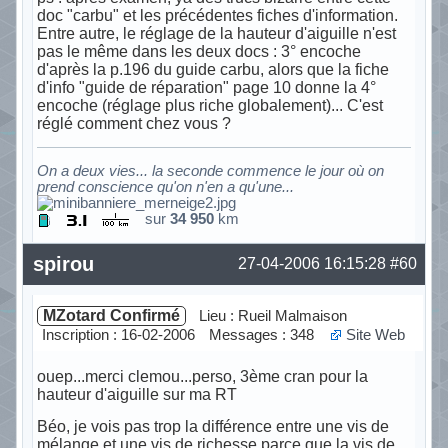
doc "carbu" et les précédentes fiches d'information.
Entre autre, le réglage de la hauteur d'aiguille n'est
pas le même dans les deux docs : 3° encoche
d'après la p.196 du guide carbu, alors que la fiche
d'info "guide de réparation" page 10 donne la 4°
encoche (réglage plus riche globalement)... C'est
réglé comment chez vous ?
On a deux vies... la seconde commence le jour où on
prend conscience qu'on n'en a qu'une...
sur
34 950
km
Hors ligne
spirou
27-04-2006 16:15:28
#60
MZotard Confirmé
Lieu : Rueil Malmaison
Inscription : 16-02-2006
Messages : 348
Site Web
ouep...merci clemou...perso, 3ème cran pour la
hauteur d'aiguille sur ma RT
Béo, je vois pas trop la différence entre une vis de
mélange et une vis de richesse parce que la vis de