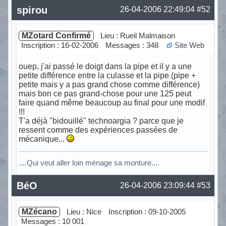
Hors ligne
spirou
26-04-2006 22:49:04
#52
MZotard Confirmé
Lieu : Rueil Malmaison
Inscription : 16-02-2006
Messages : 348
Site Web
ouep, j'ai passé le doigt dans la pipe et il y a une
petite différence entre la culasse et la pipe (pipe +
petite mais y a pas grand chose comme différence)
mais bon ce pas grand-chose pour une 125 peut
faire quand même beaucoup au final pour une modif
!!!
T'a déjà "bidouillé" technoargia ? parce que je
ressent comme des expériences passées de
mécanique...
....Qui veut aller loin ménage sa monture....
Hors ligne
BéO
26-04-2006 23:09:44
#53
MZécano
Lieu : Nice
Inscription : 09-10-2005
Messages : 10 001