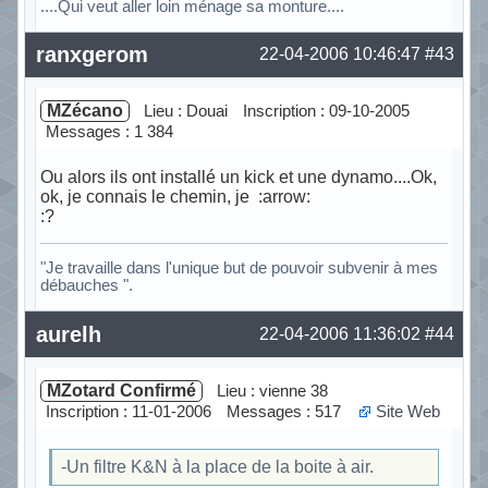
....Qui veut aller loin ménage sa monture....
Hors ligne
ranxgerom
22-04-2006 10:46:47
#43
MZécano
Lieu : Douai
Inscription : 09-10-2005
Messages : 1 384
Ou alors ils ont installé un kick et une dynamo....Ok,
ok, je connais le chemin, je :arrow:
:?
"Je travaille dans l'unique but de pouvoir subvenir à mes
débauches ".
Hors ligne
aurelh
22-04-2006 11:36:02
#44
MZotard Confirmé
Lieu : vienne 38
Inscription : 11-01-2006
Messages : 517
Site Web
-Un filtre K&N à la place de la boite à air.