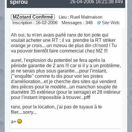
spirou
26-04-2006 16:21:38
#49
MZotard Confirmé
Lieu : Rueil Malmaison
Inscription : 16-02-2006
Messages : 348
Site Web
Ah oui, tu m'en avais parlé ranx de ton pote qui
voulait acheter une RT : il va prendre la RT striker
orange je crois....un mzeuu de plus din ch'nord ! Tu
va pouvoir bientôt faire commercial chez MZ !!!
aurel, l'explosion du potentiel se fera après la
période garantie de 2 ans !!! car si il y a un problème,
je ne serais plus sous garantie....pour l'instant,
j'"enquête" comme tu dis pour voir les pistes
d'amélioration...et je cherche des sites qui vendent
des pièces pour le modèle...un manchon souple de
diamètre 35 extérieur (pour le serrage) et 28 intérieur
pour l'instant impossible à trouver...pfff
ranx, pour la location, j'ai pas de tuyaus à te
filer....sorry...
a+