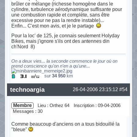
brûler ce mélange (richesse homogène dans le
cylindre, turbulence aérodynamique suffisante pour
une combustion rapide et complète, sans être
excessive pour ne pas la rendre instable)...
Enfin... C'est mon avis, et je le partage
Pour la loc' de 125, je connais seulement Holyday
Bikes, mais j'ignore s'ils ont des antennes din
ch'Nord 8)
On a deux vies... la seconde commence le jour où on
prend conscience qu'on n'en a qu'une...
sur
34 950
km
Hors ligne
technoargia
26-04-2006 23:15:12
#54
Membre
Lieu : Orthez 64
Inscription : 09-04-2006
Messages : 30
Comme beaucoup d'anciens on a tous bidouillé la
"bleue"