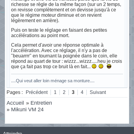
richesse se règle de la même façon (sur un 2 temps,
on revisse complètement et on devisse jusqu'à ce
que le régime moteur diminue et on revient
légèrement en arrière).
Puis on teste le réglage en faisant des petites
accélérations au point mort.
Cela permet d'avoir une réponse optimale à
l'accélération. Avec ce réglage, il n'y a pas de
"beuarrrr" en tournant la poignée dans le coin, elle
répond au quart de tour : wizzz...wizzz.....heu je crois
que ça fait pas trop ce bruit là en fait...
....Qui veut aller loin ménage sa monture....
Hors ligne
Pages :
Précédent
1
2
3
4
Suivant
Accueil
»
Entretien
»
Mikuni VM 24
Atteindre