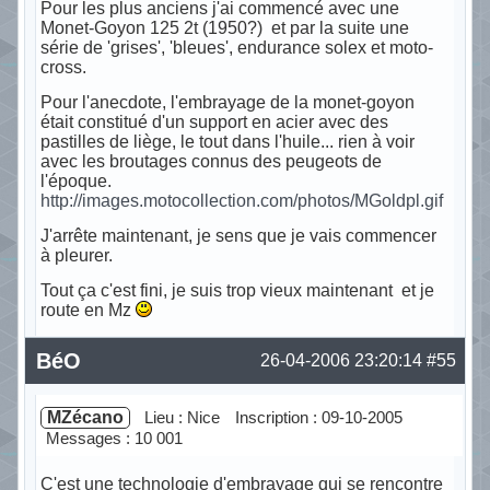
Pour les plus anciens j'ai commencé avec une
Monet-Goyon 125 2t (1950?) et par la suite une
série de 'grises', 'bleues', endurance solex et moto-
cross.
Pour l'anecdote, l'embrayage de la monet-goyon
était constitué d'un support en acier avec des
pastilles de liège, le tout dans l'huile... rien à voir
avec les broutages connus des peugeots de
l'époque.
http://images.motocollection.com/photos/MGoldpl.gif
J'arrête maintenant, je sens que je vais commencer
à pleurer.
Tout ça c'est fini, je suis trop vieux maintenant et je
route en Mz
Hors ligne
BéO
26-04-2006 23:20:14
#55
MZécano
Lieu : Nice
Inscription : 09-10-2005
Messages : 10 001
C'est une technologie d'embrayage qui se rencontre