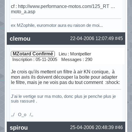
cf :
http://www.performance-motos.com/125_RT …
moto_a.asp
ex MZophile, euromotor aura eu raison de moi...
Hors ligne
clemou
22-04-2006 12:07:49
#45
MZotard Confirmé
Lieu : Montpellier
Inscription : 05-11-2005
Messages : 290
Je crois qu'ils mettent un filtre à air KN conique, à
mon avis ils doivent découper la boite pour adapter
le filtre, mais je ne vois pas du tout comment :shock:
J'ai le vertige sur ma moto, donc plus je penche plus je
suis rassuré .
,,/ O_o /,,
Hors ligne
spirou
25-04-2006 20:48:39
#46