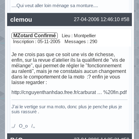
....Qui veut aller loin ménage sa monture....
Hors ligne
clemou
27-04-2006 12:46:10
#58
MZotard Confirmé
Lieu : Montpellier
Inscription : 05-11-2005
Messages : 290
Je ne crois pas que ce soit une vis de richesse,
enfin, sur la revue d'atelier ils la qualifient de "vis de
mélange", qui permet de régler le "fonctionnement
au ralenti", mais je ne constatais aucun changement
dans le comportement de la moto :? enfin je vous
laisse regarder :
http://cnguyenthanhdao.free.fr/carburat … %20fin.pdf
J'ai le vertige sur ma moto, donc plus je penche plus je
suis rassuré .
,,/ O_o /,,
Hors ligne