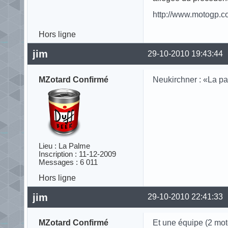
http://www.motogp.co
Hors ligne
jim
29-10-2010 19:43:44
MZotard Confirmé
Neukirchner : «La pa
Lieu : La Palme
Inscription : 11-12-2009
Messages : 6 011
Hors ligne
jim
29-10-2010 22:41:33
MZotard Confirmé
Et une équipe (2 mo