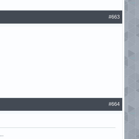
#663
#664
..