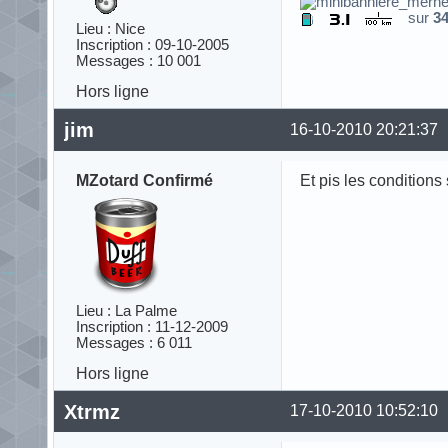
sur
3
Lieu : Nice
Inscription : 09-10-2005
Messages : 10 001
Hors ligne
jim
16-10-2010 20:21:37
MZotard Confirmé
Et pis les conditions
Lieu : La Palme
Inscription : 11-12-2009
Messages : 6 011
Hors ligne
Xtrmz
17-10-2010 10:52:10