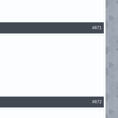
#671
#672