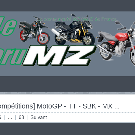
ompétitions] MotoGP - TT - SBK - MX ...
6
…
68
Suivant