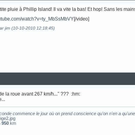
ite pluie à Phillip Island! Il va vite la bas! Et hop! Sans les main
outube.com/watch?v=ty_MbSsMbVY
[/video]
par jim (10-10-2010 12:18:45)
e de la roue avant 267 km/h..." ??? :hm:
...
econde commence le jour où on prend conscience qu'on n'en a qu'une.
4 950
km