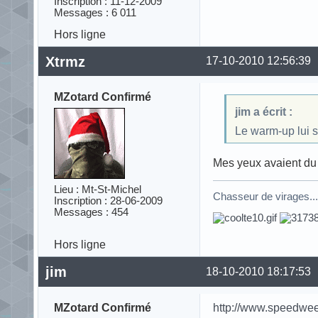
Inscription : 11-12-2009
Messages : 6 011
Hors ligne
Xtrmz
17-10-2010 12:56:39
MZotard Confirmé
jim a écrit :
Le warm-up lui s
Mes yeux avaient du 
Lieu : Mt-St-Michel
Chasseur de virages..
Inscription : 28-06-2009
Messages : 454
Hors ligne
jim
18-10-2010 18:17:53
MZotard Confirmé
http://www.speedwe