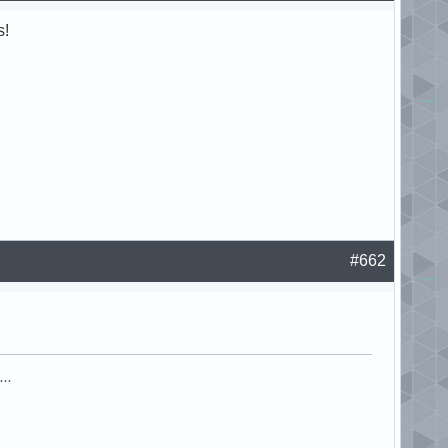
s!
#662
..