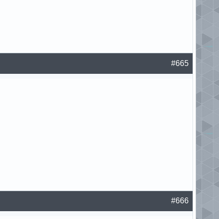
#665
#666