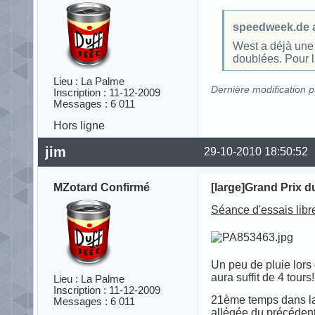
speedweek.de a 
West a déjà une 
doublées. Pour 
Lieu : La Palme
Dernière modification 
Inscription : 11-12-2009
Messages : 6 011
Hors ligne
jim
29-10-2010 18:50:52
MZotard Confirmé
[large]Grand Prix du
Séance d'essais libre
Un peu de pluie lors
aura suffit de 4 tours
Lieu : La Palme
Inscription : 11-12-2009
21ème temps dans la
Messages : 6 011
allégée du précédent