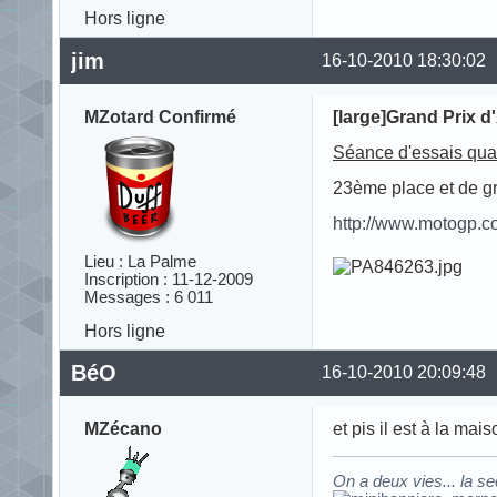
Hors ligne
jim
16-10-2010 18:30:02
MZotard Confirmé
[large]Grand Prix d'A
Séance d'essais quali
23ème place et de gr
http://www.motogp.co
Lieu : La Palme
Inscription : 11-12-2009
Messages : 6 011
Hors ligne
BéO
16-10-2010 20:09:48
MZécano
et pis il est à la mai
On a deux vies... la s