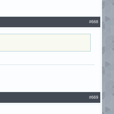
#668
#669