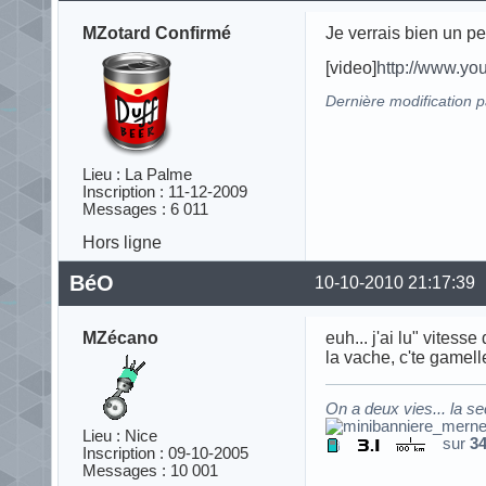
MZotard Confirmé
Je verrais bien un pet
[video]
http://www.y
Dernière modification 
Lieu : La Palme
Inscription : 11-12-2009
Messages : 6 011
Hors ligne
BéO
10-10-2010 21:17:39
MZécano
euh... j'ai lu" vitess
la vache, c'te gamelle
On a deux vies... la s
Lieu : Nice
sur
3
Inscription : 09-10-2005
Messages : 10 001