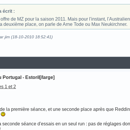
écrit :
offre de MZ pour la saison 2011. Mais pour l'instant, l'Australie
la deuxième place, on parle de Arne Tode ou Max Neukirchner.
par jim (18-10-2010 18:52:41)
 Portugal - Estoril[/large]
s 1 et 2
 de la première séance, et une seconde place après que Redding 
!
 seconde séance d'essais en un seul run : pas de réglages don
.