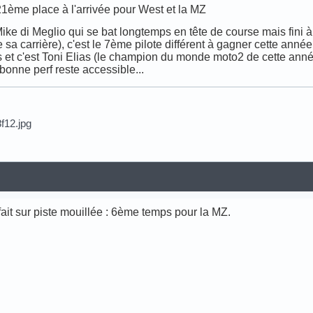
21ème place à l'arrivée pour West et la MZ
Mike di Meglio qui se bat longtemps en tête de course mais fini 
 sa carrière), c'est le 7ème pilote différent à gagner cette ann
s et c'est Toni Elias (le champion du monde moto2 de cette année)
bonne perf reste accessible...
.
fait sur piste mouillée : 6ème temps pour la MZ.