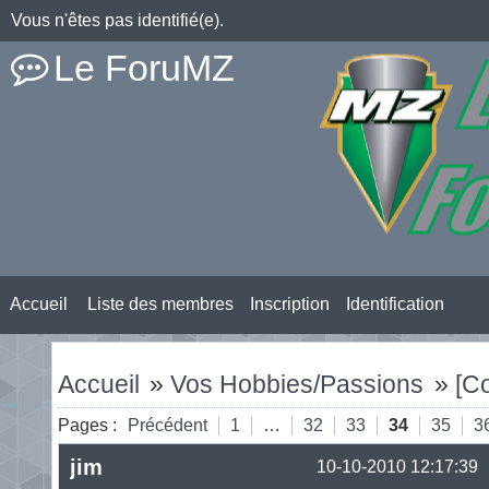
Vous n'êtes pas identifié(e).
Le ForuMZ
Accueil
Liste des membres
Inscription
Identification
Accueil
»
Vos Hobbies/Passions
»
[C
Pages :
Précédent
1
…
32
33
34
35
3
jim
10-10-2010 12:17:39