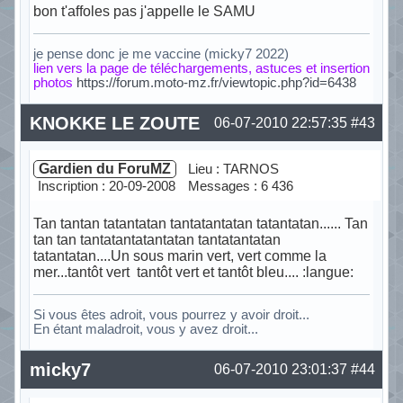
bon t'affoles pas j'appelle le SAMU
je pense donc je me vaccine (micky7 2022)
lien vers la page de téléchargements, astuces et insertion
photos
https://forum.moto-mz.fr/viewtopic.php?id=6438
Hors ligne
KNOKKE LE ZOUTE
06-07-2010 22:57:35
#43
Gardien du ForuMZ
Lieu : TARNOS
Inscription : 20-09-2008
Messages : 6 436
Tan tantan tatantatan tantatantatan tatantatan...... Tan
tan tan tantatantatantatan tantatantatan
tatantatan....Un sous marin vert, vert comme la
mer...tantôt vert tantôt vert et tantôt bleu.... :langue:
Si vous êtes adroit, vous pourrez y avoir droit...
En étant maladroit, vous y avez droit...
Hors ligne
micky7
06-07-2010 23:01:37
#44