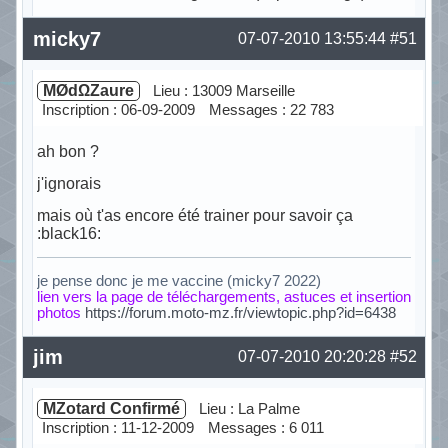
Hors ligne
micky7
07-07-2010 13:55:44
#51
MØdΩZaure
Lieu : 13009 Marseille
Inscription : 06-09-2009
Messages : 22 783
ah bon ?
j'ignorais
mais où t'as encore été trainer pour savoir ça
:black16:
je pense donc je me vaccine (micky7 2022)
lien vers la page de téléchargements, astuces et insertion
photos
https://forum.moto-mz.fr/viewtopic.php?id=6438
Hors ligne
jim
07-07-2010 20:20:28
#52
MZotard Confirmé
Lieu : La Palme
Inscription : 11-12-2009
Messages : 6 011