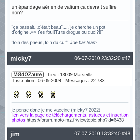
un épandage aérien de valium ça devrait suffire
non?
"ça passait...c'était beau"....."je cherche un pot
d'origine..=> t'es fou!!Tu te drogue ou quoi?!!"
"loin des pneus, loin du cur"
Joe bar team
Hors ligne
micky7
06-07-2010 23:32:20
#47
MØdΩZaure
Lieu : 13009 Marseille
Inscription : 06-09-2009
Messages : 22 783
je pense donc je me vaccine (micky7 2022)
lien vers la page de téléchargements, astuces et insertion
photos
https://forum.moto-mz.fr/viewtopic.php?id=6438
Hors ligne
jim
07-07-2010 13:32:40
#48