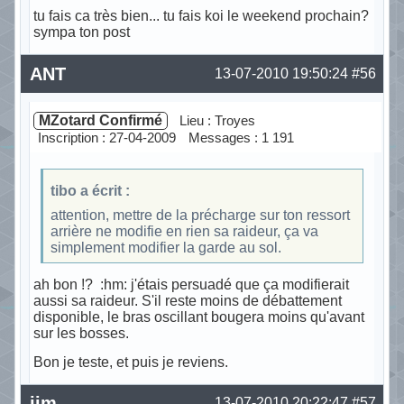
tu fais ca très bien... tu fais koi le weekend prochain?
sympa ton post
Hors ligne
ANT
13-07-2010 19:50:24
#56
MZotard Confirmé
Lieu : Troyes
Inscription : 27-04-2009
Messages : 1 191
tibo a écrit :
attention, mettre de la précharge sur ton ressort
arrière ne modifie en rien sa raideur, ça va
simplement modifier la garde au sol.
ah bon !? :hm: j'étais persuadé que ça modifierait
aussi sa raideur. S'il reste moins de débattement
disponible, le bras oscillant bougera moins qu'avant
sur les bosses.
Bon je teste, et puis je reviens.
Hors ligne
jim
13-07-2010 20:22:47
#57