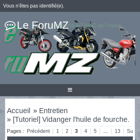
Vous n'êtes pas identifié(e).
Le ForuMZ
Accueil
»
Entretien
»
[Tutoriel] Vidanger l'huile de fourche.
Pages :
Précédent
1
2
3
4
5
…
13
Suiva