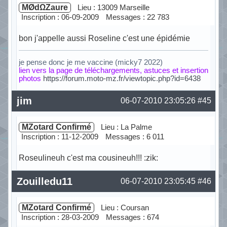
MØdΩZaure
Lieu : 13009 Marseille
Inscription : 06-09-2009
Messages : 22 783
bon j'appelle aussi Roseline c'est une épidémie
je pense donc je me vaccine (micky7 2022)
lien vers la page de téléchargements, astuces et insertion
photos
https://forum.moto-mz.fr/viewtopic.php?id=6438
Hors ligne
jim
06-07-2010 23:05:26
#45
MZotard Confirmé
Lieu : La Palme
Inscription : 11-12-2009
Messages : 6 011
Roseulineuh c'est ma cousineuh!!! :zik:
Hors ligne
Zouilledu11
06-07-2010 23:05:45
#46
MZotard Confirmé
Lieu : Coursan
Inscription : 28-03-2009
Messages : 674