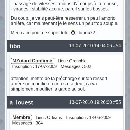
- passage de vitesses : moins d'à-coups à la reprise,
- virages : stabilité accrue, pareil sur les bosses.
Du coup, je vais peut-être resserrer un peu l'amorto
arrière, car maintenant je le sens un peu trop souple.
Merci Jim pour ce super tuto
:binouz2:
Hors ligne
tibo
13-07-2010 14:04:06
#54
MZotard Confirmé
Lieu : Grenoble
Inscription : 17-07-2009
Messages : 502
attention, mettre de la précharge sur ton ressort
arrière ne modifie en rien sa raideur, ça va
simplement modifier la garde au sol.
Hors ligne
a_louest
13-07-2010 19:26:00
#55
Membre
Lieu : Orléans
Inscription : 18-06-2009
Messages : 304