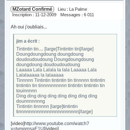
MZotard Confirmé
Lieu : La Palme
Inscription : 11-12-2009
Messages : 6 011
Ah oui j'oubliais...
jim a écrit :
Tintintin tin.... [large]Tintintin tin[/large]
Doungdoungdoung doungdoung
doudoudoudoung Doungdoungdoung
doungdoung doudoudoudoung
Laaaaa Lala Lalala la lala Laaaaa Lala
Lalalaaaaa la lalaaaaa
Tinnnnn Tintintin tintintin tin tinnnnn tintintin
tintintin tin tinnnnnnnnnn tintintin tintintin tin
touinnnnn
Ding ding ding ding ding ding ding ding
dounnnnnnng
Tintintin tinnnnn [large]tintintin
tinnnnnnnnnnnnnnnnnnnnnnn[/large]
[video]
http://www.youtube.com/watch?
v=tvmgrnsaE1U
[/video]