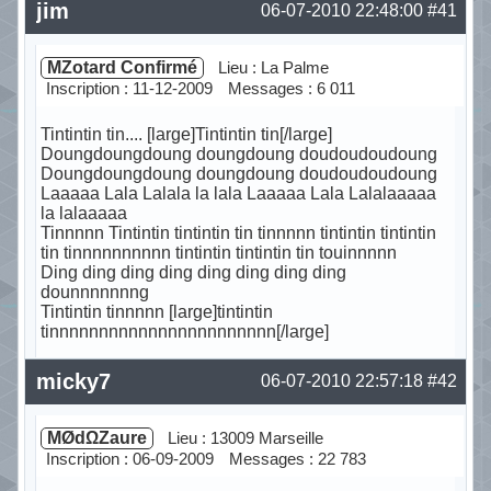
jim
06-07-2010 22:48:00
#41
MZotard Confirmé
Lieu : La Palme
Inscription : 11-12-2009
Messages : 6 011
Tintintin tin.... [large]Tintintin tin[/large]
Doungdoungdoung doungdoung doudoudoudoung
Doungdoungdoung doungdoung doudoudoudoung
Laaaaa Lala Lalala la lala Laaaaa Lala Lalalaaaaa
la lalaaaaa
Tinnnnn Tintintin tintintin tin tinnnnn tintintin tintintin
tin tinnnnnnnnnn tintintin tintintin tin touinnnnn
Ding ding ding ding ding ding ding ding
dounnnnnnng
Tintintin tinnnnn [large]tintintin
tinnnnnnnnnnnnnnnnnnnnnnn[/large]
Hors ligne
micky7
06-07-2010 22:57:18
#42
MØdΩZaure
Lieu : 13009 Marseille
Inscription : 06-09-2009
Messages : 22 783