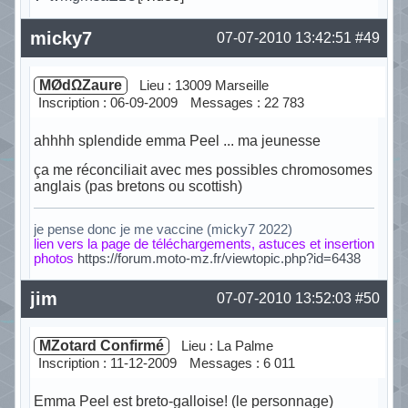
Hors ligne
micky7
07-07-2010 13:42:51
#49
MØdΩZaure
Lieu : 13009 Marseille
Inscription : 06-09-2009
Messages : 22 783
ahhhh splendide emma Peel ... ma jeunesse
ça me réconciliait avec mes possibles chromosomes
anglais (pas bretons ou scottish)
je pense donc je me vaccine (micky7 2022)
lien vers la page de téléchargements, astuces et insertion
photos
https://forum.moto-mz.fr/viewtopic.php?id=6438
Hors ligne
jim
07-07-2010 13:52:03
#50
MZotard Confirmé
Lieu : La Palme
Inscription : 11-12-2009
Messages : 6 011
Emma Peel est breto-galloise! (le personnage)