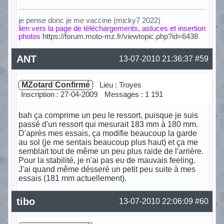
je pense donc je me vaccine (micky7 2022)
lien vers la page de téléchargements, astuces et insertion
photos
https://forum.moto-mz.fr/viewtopic.php?id=6438
Hors ligne
ANT
13-07-2010 21:36:37
#59
MZotard Confirmé
Lieu : Troyes
Inscription : 27-04-2009
Messages : 1 191
bah ça comprime un peu le ressort, puisque je suis
passé d'un ressort qui mesurait 183 mm à 180 mm.
D'après mes essais, ça modifie beaucoup la garde
au sol (je me sentais beaucoup plus haut) et ça me
semblait tout de même un peu plus raide de l'arrière.
Pour la stabilité, je n'ai pas eu de mauvais feeling.
J'ai quand même désseré un petit peu suite à mes
essais (181 mm actuellement).
Hors ligne
tibo
13-07-2010 22:06:09
#60