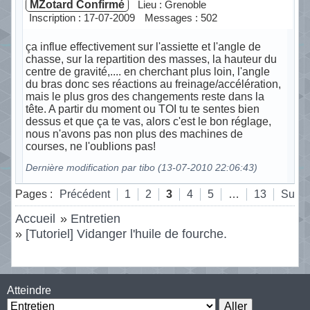
MZotard Confirmé
Lieu : Grenoble
Inscription : 17-07-2009
Messages : 502
ça influe effectivement sur l'assiette et l'angle de
chasse, sur la repartition des masses, la hauteur du
centre de gravité,.... en cherchant plus loin, l'angle
du bras donc ses réactions au freinage/accélération,
mais le plus gros des changements reste dans la
tête. A partir du moment ou TOI tu te sentes bien
dessus et que ça te vas, alors c'est le bon réglage,
nous n'avons pas non plus des machines de
courses, ne l'oublions pas!
Dernière modification par tibo (13-07-2010 22:06:43)
Hors ligne
Pages :
Précédent
1
2
3
4
5
…
13
Suiva
Accueil
»
Entretien
»
[Tutoriel] Vidanger l'huile de fourche.
Atteindre