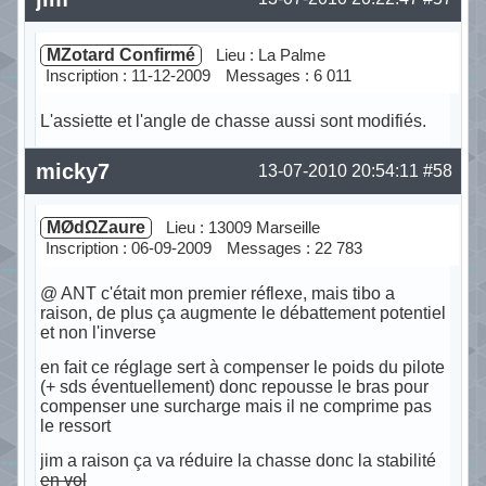
MZotard Confirmé
Lieu : La Palme
Inscription : 11-12-2009
Messages : 6 011
L'assiette et l'angle de chasse aussi sont modifiés.
Hors ligne
micky7
13-07-2010 20:54:11
#58
MØdΩZaure
Lieu : 13009 Marseille
Inscription : 06-09-2009
Messages : 22 783
@ ANT c'était mon premier réflexe, mais tibo a
raison, de plus ça augmente le débattement potentiel
et non l'inverse
en fait ce réglage sert à compenser le poids du pilote
(+ sds éventuellement) donc repousse le bras pour
compenser une surcharge mais il ne comprime pas
le ressort
jim a raison ça va réduire la chasse donc la stabilité
en vol