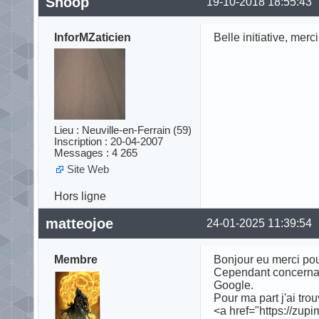
Snoop
19-10-2018 18:55:43
InforMZaticien
Belle initiative, merc
Lieu : Neuville-en-Ferrain (59)
Inscription : 20-04-2007
Messages : 4 265
Site Web
Hors ligne
matteojoe
24-01-2025 11:39:54
Membre
Bonjour eu merci pour
Cependant concernant 
Google.
Pour ma part j'ai tr
<a href="https://zupi