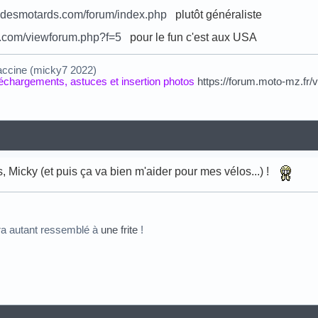
redesmotards.com/forum/index.php
plutôt généraliste
s.com/viewforum.php?f=5
pour le fun c'est aux USA
accine (micky7 2022)
éléchargements, astuces et insertion photos
https://forum.moto-mz.fr/
 Micky (et puis ça va bien m'aider pour mes vélos...) !
ra autant ressemblé à
une frite
!