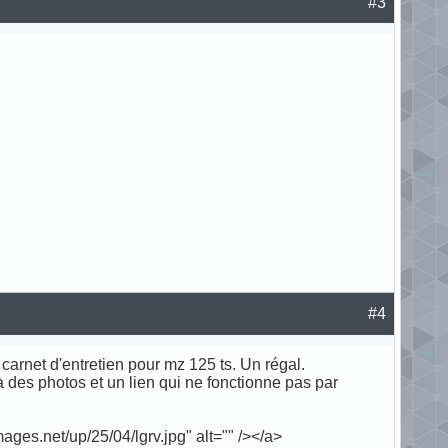
#3
#4
 carnet d'entretien pour mz 125 ts. Un régal.
à des photos et un lien qui ne fonctionne pas par
ages.net/up/25/04/lgrv.jpg" alt="" /></a>