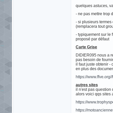
quelques astuces, va
- ne pas mettre trop 
- si plusieurs terme
(remplacera tout grou
- typiquement sur le 
proposé par défaut
Carte Grise
DIDIER095 nous a ref
pas besoin de fournir
il faut juste obtenir
en plus des documents
https://www.ffve.org
autres sites
il n'est pas question
alors voici qqs sites 
https://www.trophysp
https://motoancienne