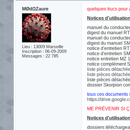
MØdΩZaure
quelques trucs pour 
Notices d'utilisatio
manuel du conducteu
digest du manuel RT
manuel du conducte
digest du manuel SM
Lieu : 13009 Marseille
notice d'entretien RT
Inscription : 06-09-2009
notice d'entretien SM
Messages : 22 785
notice entretien MZ 
notice complément 
liste pièces détaché
liste pièces détach
liste pièces détach
dossier Skorpion com
tous ces documents 
https://drive.google.
ME PRÉVENIR SI 
Notices d'utilisatio
dossiers téléchargeab