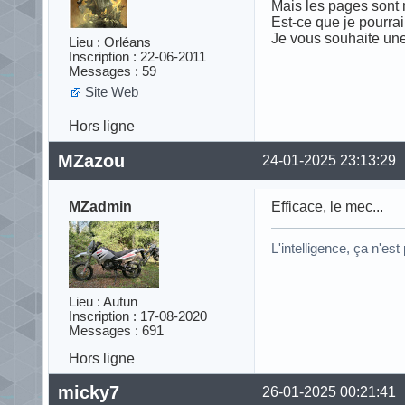
Mais les pages sont 
Est-ce que je pourrai
Je vous souhaite une
Lieu : Orléans
Inscription : 22-06-2011
Messages : 59
Site Web
Hors ligne
MZazou
24-01-2025 23:13:29
MZadmin
Efficace, le mec...
L'intelligence, ça n'est
Lieu : Autun
Inscription : 17-08-2020
Messages : 691
Hors ligne
micky7
26-01-2025 00:21:41