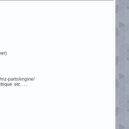
ver)
/mz-parts/engine/
ique etc . . .