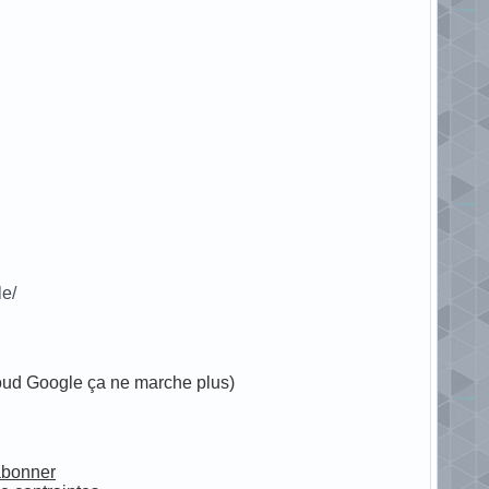
le/
loud Google ça ne marche plus)
abonner