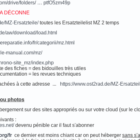
.com/drive/folders/ … ptfO5zm49p
ÇA DÉCONNE
de/MZ-Ersatzteile/
toutes les Ersatzteilelist MZ 2 temps
.de/aw/download/load.html
eparatie.info/fr/categorii/mz.html
cle-manual.com/mz/
/chrono-site_mz/index.php
e des fiches = des bidouilles très utiles
cumentation = les revues techniques
tachées à cette adresse ...
https://www.ost2rad.de/MZ-Ersatztei
 ou photos
bergement sur des sites appropriés ou sur votre cloud (sur le c
ivants :
es.net/
devenu pénible car il faut s'abonner
org/fr
ce dernier est moins chiant car on peut héberger
sans s'