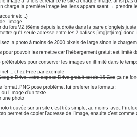
le image à la fois et relance le site à chaque image, ainsi pas 
'on charge la première image les liens apparaissent → prendre l
courir etc ..)
t de l'image
ge du foruMZ (
6ème depuis la droite dans la barre d'onglets just
ettre qu'1 seule adresse entre les 2 balises [img]et[/img] donc i
isez la photo à moins de 2000 pixels de large sinon le chargem
pour pouvoir les remettre car l'hébergement gratuit est limité 
préférables pour conserver les images en illimité dans le temps 
nnel ... chez Free par exemple
Google Drive, votre espace Drive gratuit est de 15 Gos
ça ne fon
 le format .PNG pose problème, lui préférer les formats :
 ou l'image d'un texte
r une photo
to trouvée sur un site c'est très simple, au moins avec Firefox 
photo permet de copier l'adresse de l'image, ensuite c'est comme
e