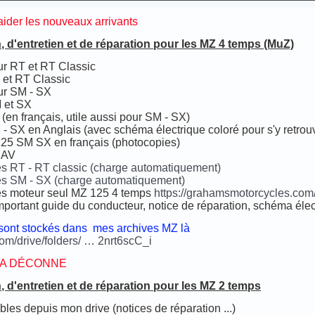
aider les nouveaux arrivants
n, d'entretien et de réparation pour les MZ 4 temps (MuZ)
r RT et RT Classic
 et RT Classic
ur SM - SX
 et SX
 (en français, utile aussi pour SM - SX)
 - SX en Anglais (avec schéma électrique coloré pour s'y retrou
125 SM SX en français (photocopies)
SAV
es RT - RT classic (charge automatiquement)
ées SM - SX (charge automatiquement)
ées moteur seul MZ 125 4 temps
https://grahamsmotorcycles.com
portant guide du conducteur, notice de réparation, schéma électr
sont stockés dans mes archives MZ là
com/drive/folders/ … 2nrt6scC_i
ÇA DÉCONNE
n, d'entretien et de réparation pour les MZ 2 temps
les depuis mon drive (notices de réparation ...)