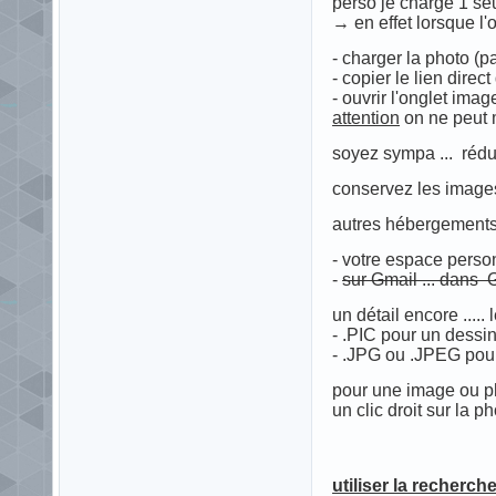
perso je charge 1 seu
→ en effet lorsque l
- charger la photo (par
- copier le lien direc
- ouvrir l'onglet ima
attention
on ne peut m
soyez sympa ... rédu
conservez les images 
autres hébergements 
- votre espace perso
-
sur Gmail ... dans 
un détail encore .....
- .PIC pour un dessin
- .JPG ou .JPEG pou
pour une image ou pho
un clic droit sur la 
utiliser la recherch