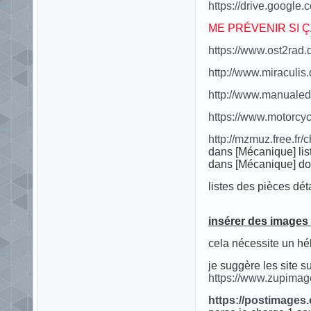
https://drive.google
ME PRÉVENIR SI 
https://www.ost2rad.
http://www.miraculis
http://www.manualeder
https://www.motorcy
http://mzmuz.free.fr
dans [Mécanique] list
dans [Mécanique] do
listes des pièces dé
insérer des images
cela nécessite un hé
je suggère les site su
https://www.zupimag
https://postimages.