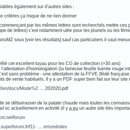
lables également sur d'autres sites :
de critères ça risque de ne rien donner
s commençant par les mêmes lettres sont recherchés mettre ces 
pe de lettres) c'est notamment utile pour les pluriels ou les fém
foruMZ sous [voir les résultats] sauf cas particuliers il vaut mie
ilé cet excellent tuyau pour les CG de collection (>30 ans)
 l'attestation d'homologation (la fameuse feuille barrée rouge in
 - c'est sans problème - une attestation de la FFVE (fédé françai
 de vente habituels. Il y a un PDF super bien fait sur leur site
//files/docs/Mode%2
… 202020.pdf
 de se débarrasser de la patate chaude mais toutes les connaiss
ad oc actuellement en activité (il y
a eu
un autre site très import
ort.net/forum
.superforum.fr/f11- … emzedistes