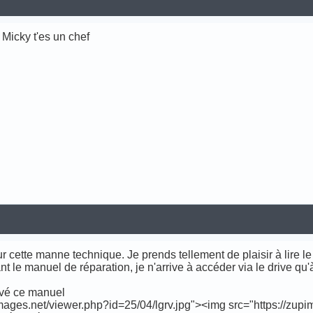
i Micky t'es un chef
 cette manne technique. Je prends tellement de plaisir à lire le
le manuel de réparation, je n'arrive à accéder via le drive qu'
ouvé ce manuel
mages.net/viewer.php?id=25/04/lgrv.jpg"><img src="https://zupim