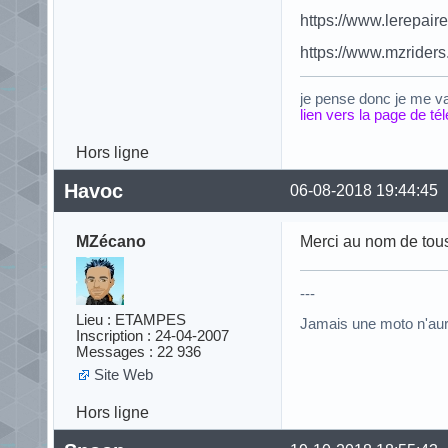
https://www.lerepai
https://www.mzrider
je pense donc je me v
lien vers la page de t
Hors ligne
Havoc
06-08-2018 19:44:45
MZécano
Merci au nom de tous,
---
Lieu : ETAMPES
Jamais une moto n'au
Inscription : 24-04-2007
Messages : 22 936
Site Web
Hors ligne