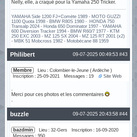
Nelly, elle, a craqué pour la Yamaha 250 Tricker.
YAMAHA Side 1200 FJ+Comète 1989 - MOTO GUZZI
1100 Quota 1998 - BMW R80S 1980 - HONDA 750
Transalp 2024 - Honda 650 Dominator 1997 - YAMAHA
600 Diversion Tracker 1994 - BMW R60/7 1977 - KTM
250 EXC 2003 - MZ 125 SX 2004 - MZ 125 RT 2001 (x2)
- MBK 51 Mobcross 1982 - Motobécane 88 1959
Hors ligne
Philibert
09-07-2025 00:49:53
#43
Membre
Lieu : Colombier-le-Jeune ( Ardèche )
Inscription : 25-09-2021
Messages : 19
Site Web
.
Merci pour ces photos et les commentaires
.
Hors ligne
buzzle
09-07-2025 20:43:58
#44
bazdmin
Lieu : 32-Gers
Inscription : 16-09-2020
Messages : 950