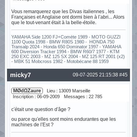
Vous remarquerez que les Divas italiennes , les
Françaises et Anglaise ont dormi bien à l'abri... Alors
que le tout-venant était à la belle-étoile.
YAMAHA Side 1200 FJ+Comète 1989 - MOTO GUZZI
1100 Quota 1998 - BMW R80S 1980 - HONDA 750
Transalp 2024 - Honda 650 Dominator 1997 - YAMAHA
600 Diversion Tracker 1994 - BMW R60/7 1977 - KTM
250 EXC 2003 - MZ 125 SX 2004 - MZ 125 RT 2001 (x2)
- MBK 51 Mobcross 1982 - Motobécane 88 1959
Hors ligne
micky7
09-07-2025 21:15:38
#45
MØdΩZaure
Lieu : 13009 Marseille
Inscription : 06-09-2009
Messages : 22 785
c'était une question d'âge ?
ou parce qu'elles sont moins endurantes que les
machines de l'Est ?