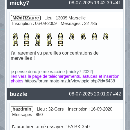
micky7
08-07-2025 19:42:39
#41
MØdΩZaure
Lieu : 13009 Marseille
Inscription : 06-09-2009
Messages : 22 785
j'ai rarement vu pareilles concentrations de
merveilles !
je pense donc je me vaccine (micky7 2022)
lien vers la page de téléchargements, astuces et insertion
photos
https://forum.moto-mz.fr/viewtopic.php?id=6438
Hors ligne
buzzle
08-07-2025 20:01:07
#42
bazdmin
Lieu : 32-Gers
Inscription : 16-09-2020
Messages : 950
J'aurai bien aimé essayer l'IFA BK 350.