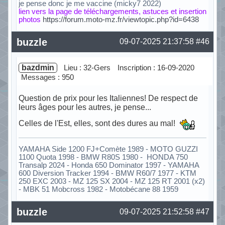
je pense donc je me vaccine (micky7 2022)
lien vers la page de téléchargements, astuces et insertion
photos
https://forum.moto-mz.fr/viewtopic.php?id=6438
Hors ligne
buzzle
09-07-2025 21:37:58
#46
bazdmin
Lieu : 32-Gers
Inscription : 16-09-2020
Messages : 950
Question de prix pour les Italiennes! De respect de
leurs âges pour les autres, je pense...
Celles de l'Est, elles, sont des dures au mal!
YAMAHA Side 1200 FJ+Comète 1989 - MOTO GUZZI
1100 Quota 1998 - BMW R80S 1980 - HONDA 750
Transalp 2024 - Honda 650 Dominator 1997 - YAMAHA
600 Diversion Tracker 1994 - BMW R60/7 1977 - KTM
250 EXC 2003 - MZ 125 SX 2004 - MZ 125 RT 2001 (x2)
- MBK 51 Mobcross 1982 - Motobécane 88 1959
Hors ligne
buzzle
09-07-2025 21:52:58
#47