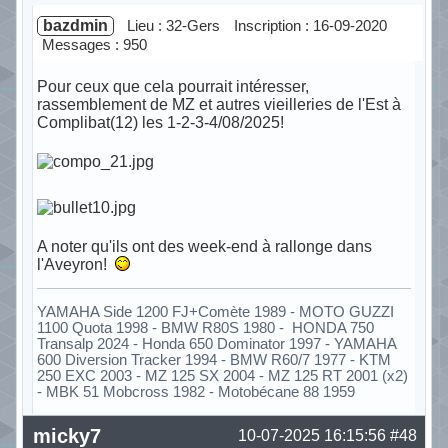
bazdmin
Lieu : 32-Gers
Inscription : 16-09-2020
Messages : 950
Pour ceux que cela pourrait intéresser,
rassemblement de MZ et autres vieilleries de l'Est à
Complibat(12) les 1-2-3-4/08/2025!
A noter qu'ils ont des week-end à rallonge dans
l'Aveyron!
YAMAHA Side 1200 FJ+Comète 1989 - MOTO GUZZI
1100 Quota 1998 - BMW R80S 1980 - HONDA 750
Transalp 2024 - Honda 650 Dominator 1997 - YAMAHA
600 Diversion Tracker 1994 - BMW R60/7 1977 - KTM
250 EXC 2003 - MZ 125 SX 2004 - MZ 125 RT 2001 (x2)
- MBK 51 Mobcross 1982 - Motobécane 88 1959
Hors ligne
micky7
10-07-2025 16:15:56
#48