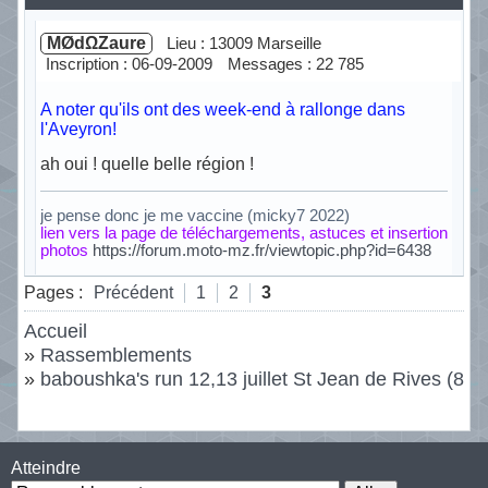
MØdΩZaure
Lieu : 13009 Marseille
Inscription : 06-09-2009
Messages : 22 785
A noter qu'ils ont des week-end à rallonge dans
l'Aveyron!
ah oui ! quelle belle région !
je pense donc je me vaccine (micky7 2022)
lien vers la page de téléchargements, astuces et insertion
photos
https://forum.moto-mz.fr/viewtopic.php?id=6438
Hors ligne
Pages :
Précédent
1
2
3
Accueil
»
Rassemblements
»
baboushka's run 12,13 juillet St Jean de Rives (81)
Atteindre