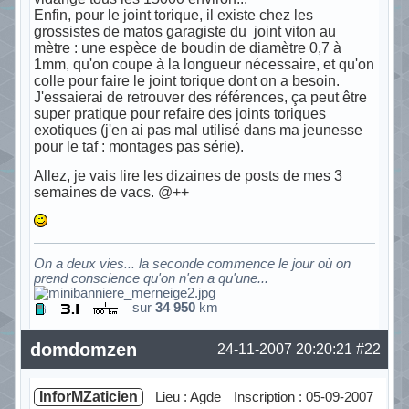
Enfin, pour le joint torique, il existe chez les
grossistes de matos garagiste du joint viton au
mètre : une espèce de boudin de diamètre 0,7 à
1mm, qu'on coupe à la longueur nécessaire, et qu'on
colle pour faire le joint torique dont on a besoin.
J'essaierai de retrouver des références, ça peut être
super pratique pour refaire des joints toriques
exotiques (j'en ai pas mal utilisé dans ma jeunesse
pour le taf : montages pas série).
Allez, je vais lire les dizaines de posts de mes 3
semaines de vacs. @++
On a deux vies... la seconde commence le jour où on
prend conscience qu'on n'en a qu'une...
sur
34 950
km
Hors ligne
domdomzen
24-11-2007 20:20:21
#22
InforMZaticien
Lieu : Agde
Inscription : 05-09-2007