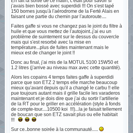
En fait la sortie de ce matin, c'était pour savoir si
j'avais bien bossé avec superdidi !!! On s'est tapé
150 bornes jusqu'à l'aérodrome de la Ferté Alais en
faisant une partie du chemin par l'autoroute....
Faites gaffe si vous ne changez pas le joint du filtre à
huile et que vous mettez de l'autojoint..j'ai eu un
problème de suintement sur le dessus du couvercle
mais qui s'est resorbé avec la mise en
température...plus de fuites maintenant mais le
mieux est de changer le joint !!
Donc au final, j'ai mis de la MOTUL 5100 15W50 et
1.2 litres (j'arrive au niveau max avec cette quantité).
Alors les copains 4 temps faites gaffe à superdidi
parce que son ETZ 2 temps elle marche beaucoup
mieux qu'avant depuis qu'il a changé le carbu !! elle
pue toujours autant mais il grille facile les varaderos
maintenant et je dois dire que j'ai du sortir l'artillerie
de la RT pour le griller en accélération (style à fonds
de compte-tour....10500 koi !!!)...la je faisait tellement
de boucan que son ETZ savait plus ou elle habitait
!!!
Sur ce..bonne soirée à la communauté.....