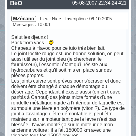
BéO
05-08-2007 22:34:24
#21
MZécano
Lieu : Nice
Inscription : 09-10-2005
Messages : 10 001
Salut les djeunz !
Back from vacs...
Chapeau à Havoc pour ce tuto très bien fait.
Le joint loctite rouge est une bonne solution, on peut
aussi utiliser du joint bleu (je chercherai le
fournisseur), l'essentiel étant qu'il résiste aux
hydrocarbures et qu'il soit mis en place sur des
pièces propres.
Les joints cuivre sont prévus pour s'écraser et donc
doivent être changé à chaque démontage ou
déserrage. Cependant, il existe aussi (on en trouve
parfois à Carrouf) des joints mixte formés d'une
rondelle métallique rigide à l'intérieur de laquelle est
surmoulé une lèvre en polymère (viton ?). Ce type de
joint a l'avantage d'être démontable et peut être
maintenu sur le moteur tant que la lèvre n'est pas
blessée. J'avais monté ça sur le moteur de mon
ancienne voiture : il a fait 150000 km avec une
vidange tous les 15000 environ...