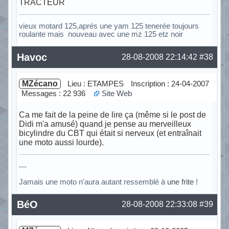
TRACTEUR
vieux motard 125,aprés une yam 125 tenerée toujours
roulante mais nouveau avec une mz 125 etz noir
Hors ligne
Havoc
28-08-2008 22:14:42
#38
MZécano
Lieu : ETAMPES
Inscription : 24-04-2007
Messages : 22 936
Site Web
Ca me fait de la peine de lire ça (même si le post de
Didi m'a amusé) quand je pense au merveilleux
bicylindre du CBT qui était si nerveux (et entraînait
une moto aussi lourde).
---
Jamais une moto n'aura autant ressemblé à
une frite
!
Hors ligne
BéO
28-08-2008 22:33:08
#39