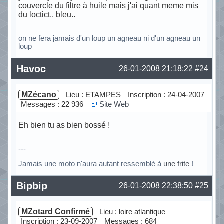
couvercle du filtre à huile mais j'ai quant meme mis
du loctict.. bleu..
on ne fera jamais d'un loup un agneau ni d'un agneau un
loup
Hors ligne
Havoc
26-01-2008 21:18:22
#24
MZécano
Lieu : ETAMPES
Inscription : 24-04-2007
Messages : 22 936
Site Web
Eh bien tu as bien bossé !
---
Jamais une moto n'aura autant ressemblé à
une frite
!
Hors ligne
Bipbip
26-01-2008 22:38:50
#25
MZotard Confirmé
Lieu : loire atlantique
Inscription : 23-09-2007
Messages : 684