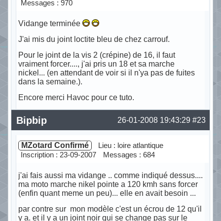
Messages : 970
Vidange terminée
J'ai mis du joint loctite bleu de chez carrouf.
Pour le joint de la vis 2 (crépine) de 16, il faut
vraiment forcer...., j'ai pris un 18 et sa marche
nickel... (en attendant de voir si il n'ya pas de fuites
dans la semaine.).
Encore merci Havoc pour ce tuto.
Hors ligne
Bipbip
26-01-2008 19:43:29
#23
MZotard Confirmé
Lieu : loire atlantique
Inscription : 23-09-2007
Messages : 684
j'ai fais aussi ma vidange .. comme indiqué dessus....
ma moto marche nikel pointe a 120 kmh sans forcer
(enfin quant meme un peu)... elle en avait besoin ...
par contre sur mon modèle c'est un écrou de 12 qu'il
y a. et il y a un joint noir qui se change pas sur le