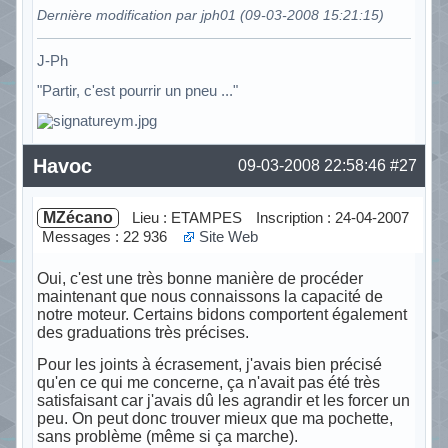
Dernière modification par jph01 (09-03-2008 15:21:15)
J-Ph
"Partir, c'est pourrir un pneu ..."
Hors ligne
Havoc
09-03-2008 22:58:46
#27
MZécano
Lieu : ETAMPES
Inscription : 24-04-2007
Messages : 22 936
Site Web
Oui, c'est une très bonne manière de procéder
maintenant que nous connaissons la capacité de
notre moteur. Certains bidons comportent également
des graduations très précises.
Pour les joints à écrasement, j'avais bien précisé
qu'en ce qui me concerne, ça n'avait pas été très
satisfaisant car j'avais dû les agrandir et les forcer un
peu. On peut donc trouver mieux que ma pochette,
sans problème (même si ça marche).