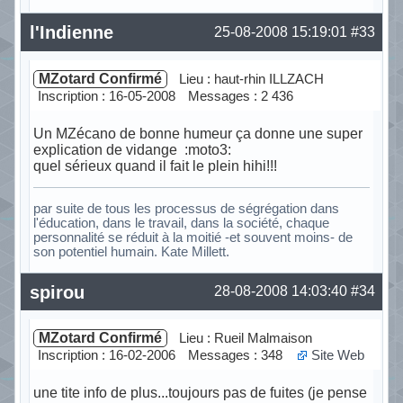
Hors ligne
l'Indienne
25-08-2008 15:19:01
#33
MZotard Confirmé
Lieu : haut-rhin ILLZACH
Inscription : 16-05-2008
Messages : 2 436
Un MZécano de bonne humeur ça donne une super
explication de vidange :moto3:
quel sérieux quand il fait le plein hihi!!!
par suite de tous les processus de ségrégation dans
l'éducation, dans le travail, dans la société, chaque
personnalité se réduit à la moitié -et souvent moins- de
son potentiel humain. Kate Millett.
Hors ligne
spirou
28-08-2008 14:03:40
#34
MZotard Confirmé
Lieu : Rueil Malmaison
Inscription : 16-02-2006
Messages : 348
Site Web
une tite info de plus...toujours pas de fuites (je pense