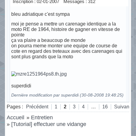
Inscription : 02-01-2007
Messages : 312
bleu adriatique c'est sympa
moi je pense a mettre un carenage identique a la
moto RE de 1964, histoire de gagner en vitesse de
pointe
ça va plaire a beaucoup de monde
on pourra meme monter une equipe de course de
cote en regard des treteaux avec des carenages qui
sont plus grands que la moto
superdidi
Dernière modification par superdidi (30-08-2008 19:48:25)
Hors ligne
Pages :
Précédent
1
2
3
4
…
16
Suivant
Accueil
»
Entretien
»
[Tutorial] effectuer une vidange