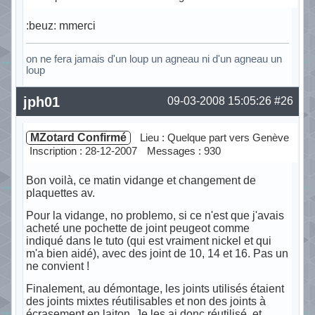
:beuz: mmerci
on ne fera jamais d'un loup un agneau ni d'un agneau un
loup
Hors ligne
jph01
09-03-2008 15:05:26
#26
MZotard Confirmé
Lieu : Quelque part vers Genève
Inscription : 28-12-2007
Messages : 930
Bon voilà, ce matin vidange et changement de
plaquettes av.
Pour la vidange, no problemo, si ce n'est que j'avais
acheté une pochette de joint peugeot comme
indiqué dans le tuto (qui est vraiment nickel et qui
m'a bien aidé), avec des joint de 10, 14 et 16. Pas un
ne convient !
Finalement, au démontage, les joints utilisés étaient
des joints mixtes réutilisables et non des joints à
écrasement en laiton. Je les ai donc réutilisé, et