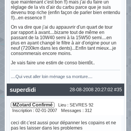
que maintenant c'est bon !!) mais j'ai du faire un
réglage de la vis d'air du carbu parce que je suis
devenu trop riche (enfin façon de parler bien entendu
!!)...en essence !!
On va dire que j'ai du appauvrir d'un quart de tour
par rapport à avant....bizarre tout de même en
passant de la 10W40 semi à la 15W50 semi....en
plus en ayant changé le filtre à air d'origine pour un
neuf (7200km dans les dents)...Enfin tant mieux...je
consommerais encore moins.
Je vais faire une estim de conso bientôt..
....Qui veut aller loin ménage sa monture....
Hors ligne
superdidi
28-08-2008 20:27:02
#35
MZotard Confirmé
Lieu : SEVRES 92
Inscription : 02-01-2007
Messages : 312
ceci dit c'est aussi pour dépanner les copains et ne
pas les laisser dans les problemes