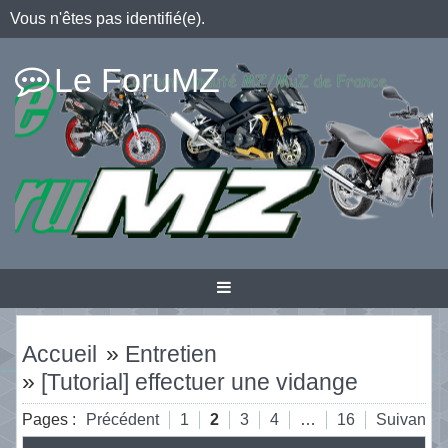
Vous n'êtes pas identifié(e).
Le ForuMZ
Accueil
»
Entretien
»
[Tutorial] effectuer une vidange
Pages :
Précédent
1
2
3
4
…
16
Suivant