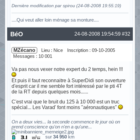
Dernière modification par spirou (24-08-2008 19:55:19)
....Qui veut aller loin ménage sa monture....
Hors ligne
BéO
24-08-2008 19:54:59
#32
MZécano
Lieu : Nice
Inscription : 09-10-2005
Messages : 10 001
Va pas nous vexer notre expert du 2 temps, hein !!!
Et puis il faut reconnaitre à SuperDidi son ouverture
d'esprit car il me semble fort intéressé par le pti 4T
de la RT depuis quelques mois......
C'est vrai que le bruit du 125 à 10 000 est un truc
spécial... Les Varad' font moins "aéronautiques"
On a deux vies... la seconde commence le jour où on
prend conscience qu'on n'en a qu'une...
sur
34 950
km