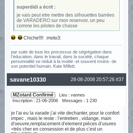
superdidi a écrit :
je vais peut etre mettre des silhouettes barrées
de VARADERO sur mon reservoir, un peu
comme les pilotes de chasse
Chiche!!!! :moto3:
par suite de tous les processus de ségrégation dans
l'éducation, dans le travail, dans la société, chaque
personnalité se réduit à la moitié -et souvent moins- de
son potentiel humain. Kate Millett.
Hors ligne
savane10330
28-08-2008 20:57:26
#37
MZotard Confirmé
Lieu : vannes
Inscription : 21-06-2008
Messages : 1 230
je l'ai eu la varade j'ai vite dechanter, pour le confort
impec , mais le reste : l'entretien , vidange, main
d'oeuvre,remplacement d'element piéces d'usures
=trés cher en consession et de plus c'est un