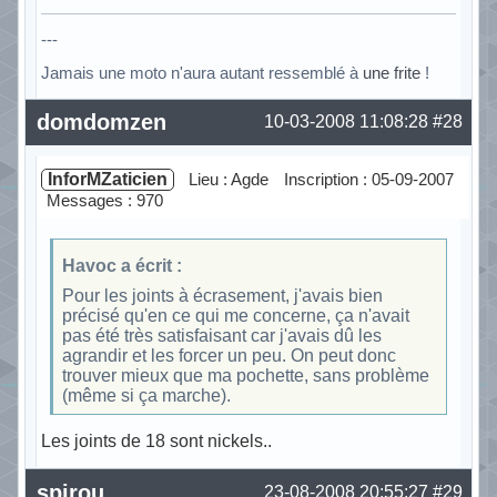
---
Jamais une moto n'aura autant ressemblé à
une frite
!
Hors ligne
domdomzen
10-03-2008 11:08:28
#28
InforMZaticien
Lieu : Agde
Inscription : 05-09-2007
Messages : 970
Havoc a écrit :
Pour les joints à écrasement, j'avais bien
précisé qu'en ce qui me concerne, ça n'avait
pas été très satisfaisant car j'avais dû les
agrandir et les forcer un peu. On peut donc
trouver mieux que ma pochette, sans problème
(même si ça marche).
Les joints de 18 sont nickels..
Hors ligne
spirou
23-08-2008 20:55:27
#29