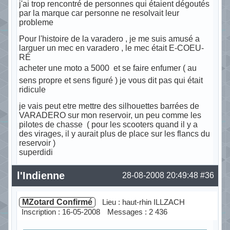
j'ai trop rencontré de personnes qui étaient dégoutés
par la marque car personne ne resolvait leur
probleme
Pour l'histoire de la varadero , je me suis amusé a
larguer un mec en varadero , le mec était E-COEU-
RÉ
acheter une moto a 5000  et se faire enfumer ( au
sens propre et sens figuré ) je vous dit pas qui était
ridicule
je vais peut etre mettre des silhouettes barrées de
VARADERO sur mon reservoir, un peu comme les
pilotes de chasse ( pour les scooters quand il y a
des virages, il y aurait plus de place sur les flancs du
reservoir )
superdidi
Hors ligne
l'Indienne
28-08-2008 20:49:48
#36
MZotard Confirmé
Lieu : haut-rhin ILLZACH
Inscription : 16-05-2008
Messages : 2 436