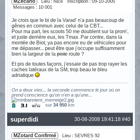
MZécano
Lieu : Nice
Inscription : 09-10-2005
Messages : 10 001
Je crois que le bi de la Varad' n'a pas beaucoup de
gênes en commun avec celui de la CBT...
Pour ma part, les scoots 50 me doublent sur la prom',
et juste derrière eux, les Tmax. Par contre, dans la
montée de Biot, ya pas encore eu de véhicules pour
me dépasser... peut être que j'occupe suffisamment
bien la largeur de la
piste
route ?
Et pis de toutes façons, j'essaie de pas trop rayer les
caches latéraux de la SM, trop beau le bleu
adriatique
On a deux vies... la seconde commence le jour où on
prend conscience qu'on n'en a qu'une...
sur
34 950
km
Hors ligne
superdidi
30-08-2008 19:41:18
#40
MZotard Confirmé
Lieu : SEVRES 92