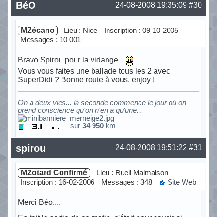
Hors ligne
BéO
24-08-2008 19:35:09
#30
MZécano
Lieu : Nice
Inscription : 09-10-2005
Messages : 10 001
Bravo Spirou pour la vidange
Vous vous faites une ballade tous les 2 avec
SuperDidi ? Bonne route à vous, enjoy !
On a deux vies... la seconde commence le jour où on
prend conscience qu'on n'en a qu'une...
sur
34 950
km
Hors ligne
spirou
24-08-2008 19:51:22
#31
MZotard Confirmé
Lieu : Rueil Malmaison
Inscription : 16-02-2006
Messages : 348
Site Web
Merci Béo....