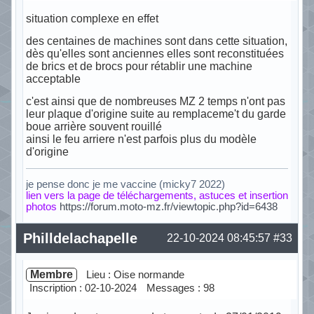
situation complexe en effet
des centaines de machines sont dans cette situation,
dès qu'elles sont anciennes elles sont reconstituées
de brics et de brocs pour rétablir une machine
acceptable
c'est ainsi que de nombreuses MZ 2 temps n'ont pas
leur plaque d'origine suite au remplaceme't du garde
boue arrière souvent rouillé
ainsi le feu arriere n'est parfois plus du modèle
d'origine
je pense donc je me vaccine (micky7 2022)
lien vers la page de téléchargements, astuces et insertion
photos
https://forum.moto-mz.fr/viewtopic.php?id=6438
Hors ligne
Philldelachapelle
22-10-2024 08:45:57
#33
Membre
Lieu : Oise normande
Inscription : 02-10-2024
Messages : 98