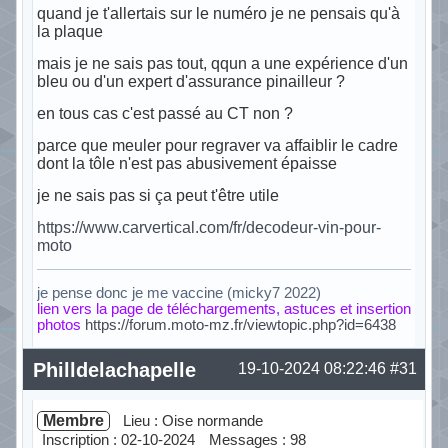
quand je t'allertais sur le numéro je ne pensais qu'à
la plaque
mais je ne sais pas tout, qqun a une expérience d'un
bleu ou d'un expert d'assurance pinailleur ?
en tous cas c'est passé au CT non ?
parce que meuler pour regraver va affaiblir le cadre
dont la tôle n'est pas abusivement épaisse
je ne sais pas si ça peut t'être utile
https://www.carvertical.com/fr/decodeur-vin-pour-
moto
je pense donc je me vaccine (micky7 2022)
lien vers la page de téléchargements, astuces et insertion
photos
https://forum.moto-mz.fr/viewtopic.php?id=6438
Hors ligne
Philldelachapelle
19-10-2024 08:22:46
#31
Membre
Lieu : Oise normande
Inscription : 02-10-2024
Messages : 98