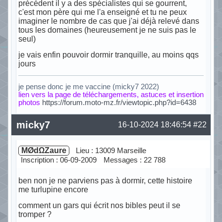
précédent il y a des spécialistes qui se gourrent,
c'est mon père qui me l'a enseigné et tu ne peux
imaginer le nombre de cas que j'ai déjà relevé dans
tous les domaines (heureusement je ne suis pas le
seul)
je vais enfin pouvoir dormir tranquille, au moins qqs
jours
je pense donc je me vaccine (micky7 2022)
lien vers la page de téléchargements, astuces et insertion
photos
https://forum.moto-mz.fr/viewtopic.php?id=6438
Hors ligne
micky7
16-10-2024 18:46:54
#22
MØdΩZaure
Lieu : 13009 Marseille
Inscription : 06-09-2009
Messages : 22 788
ben non je ne parviens pas à dormir, cette histoire
me turlupine encore
comment un gars qui écrit nos bibles peut il se
tromper ?