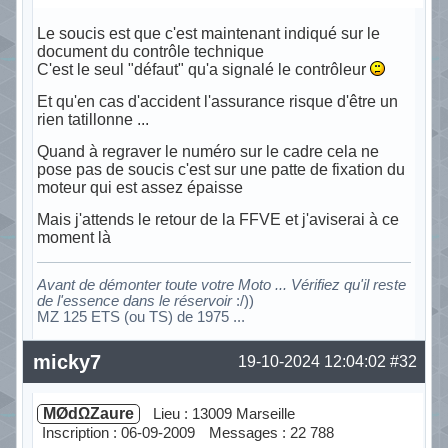
Le soucis est que c'est maintenant indiqué sur le
document du contrôle technique
C'est le seul "défaut" qu'a signalé le contrôleur
Et qu'en cas d'accident l'assurance risque d'être un
rien tatillonne ...
Quand à regraver le numéro sur le cadre cela ne
pose pas de soucis c'est sur une patte de fixation du
moteur qui est assez épaisse
Mais j'attends le retour de la FFVE et j'aviserai à ce
moment là
Avant de démonter toute votre Moto ... Vérifiez qu'il reste
de l'essence dans le réservoir
:/))
MZ 125 ETS (ou TS) de 1975 ...
Hors ligne
micky7
19-10-2024 12:04:02
#32
MØdΩZaure
Lieu : 13009 Marseille
Inscription : 06-09-2009
Messages : 22 788