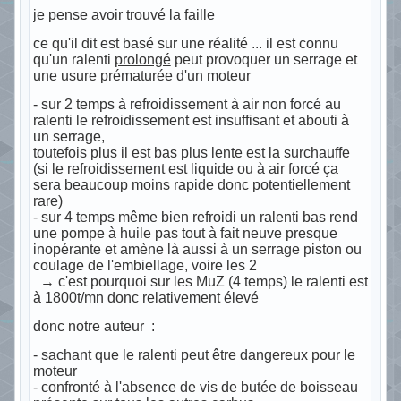
je pense avoir trouvé la faille
ce qu'il dit est basé sur une réalité ... il est connu
qu'un ralenti
prolongé
peut provoquer un serrage et
une usure prématurée d'un moteur
- sur 2 temps à refroidissement à air non forcé au
ralenti le refroidissement est insuffisant et abouti à
un serrage,
toutefois plus il est bas plus lente est la surchauffe
(si le refroidissement est liquide ou à air forcé ça
sera beaucoup moins rapide donc potentiellement
rare)
- sur 4 temps même bien refroidi un ralenti bas rend
une pompe à huile pas tout à fait neuve presque
inopérante et amène là aussi à un serrage piston ou
coulage de l'embiellage, voire les 2
→ c'est pourquoi sur les MuZ (4 temps) le ralenti est
à 1800t/mn donc relativement élevé
donc notre auteur :
- sachant que le ralenti peut être dangereux pour le
moteur
- confronté à l'absence de vis de butée de boisseau