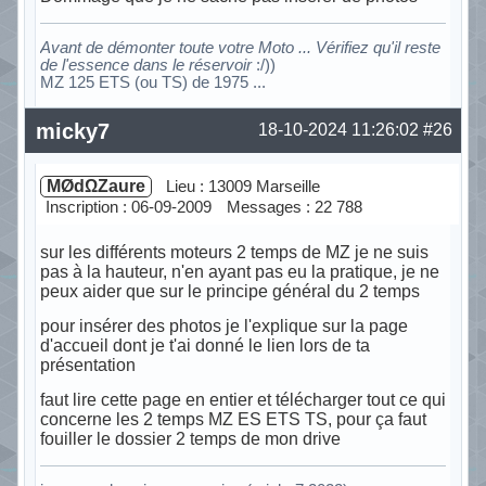
Avant de démonter toute votre Moto ... Vérifiez qu'il reste
de l'essence dans le réservoir
:/))
MZ 125 ETS (ou TS) de 1975 ...
Hors ligne
micky7
18-10-2024 11:26:02
#26
MØdΩZaure
Lieu : 13009 Marseille
Inscription : 06-09-2009
Messages : 22 788
sur les différents moteurs 2 temps de MZ je ne suis
pas à la hauteur, n'en ayant pas eu la pratique, je ne
peux aider que sur le principe général du 2 temps
pour insérer des photos je l'explique sur la page
d'accueil dont je t'ai donné le lien lors de ta
présentation
faut lire cette page en entier et télécharger tout ce qui
concerne les 2 temps MZ ES ETS TS, pour ça faut
fouiller le dossier 2 temps de mon drive