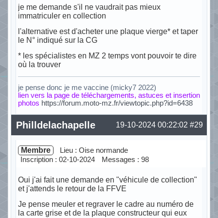
je me demande s'il ne vaudrait pas mieux
immatriculer en collection
l'alternative est d'acheter une plaque vierge* et taper
le N° indiqué sur la CG
* les spécialistes en MZ 2 temps vont pouvoir te dire
où la trouver
je pense donc je me vaccine (micky7 2022)
lien vers la page de téléchargements, astuces et insertion
photos
https://forum.moto-mz.fr/viewtopic.php?id=6438
Hors ligne
Philldelachapelle
19-10-2024 00:22:02
#29
Membre
Lieu : Oise normande
Inscription : 02-10-2024
Messages : 98
Oui j'ai fait une demande en "véhicule de collection"
et j'attends le retour de la FFVE
Je pense meuler et regraver le cadre au numéro de
la carte grise et de la plaque constructeur qui eux