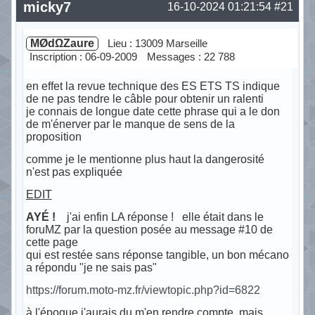
micky7
16-10-2024 01:21:54
#21
MØdΩZaure
Lieu : 13009 Marseille
Inscription : 06-09-2009
Messages : 22 788
en effet la revue technique des ES ETS TS indique
de ne pas tendre le câble pour obtenir un ralenti
je connais de longue date cette phrase qui a le don
de m'énerver par le manque de sens de la
proposition
comme je le mentionne plus haut la dangerosité
n'est pas expliquée
EDIT
AYÉ !
j'ai enfin LA réponse ! elle était dans le
foruMZ par la question posée au message #10 de
cette page
qui est restée sans réponse tangible, un bon mécano
a répondu "je ne sais pas"
https://forum.moto-mz.fr/viewtopic.php?id=6822
à l'époque j'aurais du m'en rendre compte, mais