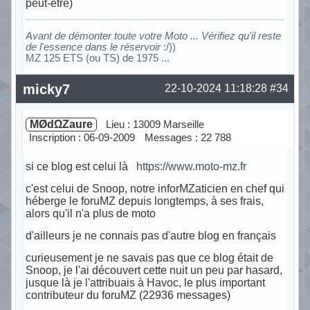
peut-être)
Avant de démonter toute votre Moto ... Vérifiez qu'il reste
de l'essence dans le réservoir
:/))
MZ 125 ETS (ou TS) de 1975 ...
Hors ligne
micky7
22-10-2024 11:18:28
#34
MØdΩZaure
Lieu : 13009 Marseille
Inscription : 06-09-2009
Messages : 22 788
si ce blog est celui là
https://www.moto-mz.fr
c'est celui de Snoop, notre inforMZaticien en chef qui
héberge le foruMZ depuis longtemps, à ses frais,
alors qu'il n'a plus de moto
d'ailleurs je ne connais pas d'autre blog en français
curieusement je ne savais pas que ce blog était de
Snoop, je l'ai découvert cette nuit un peu par hasard,
jusque là je l'attribuais à Havoc, le plus important
contributeur du foruMZ (22936 messages)