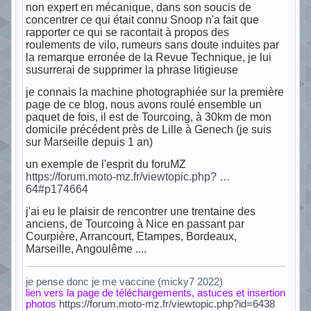
non expert en mécanique, dans son soucis de
concentrer ce qui était connu Snoop n'a fait que
rapporter ce qui se racontait à propos des
roulements de vilo, rumeurs sans doute induites par
la remarque erronée de la Revue Technique, je lui
susurrerai de supprimer la phrase litigieuse
je connais la machine photographiée sur la première
page de ce blog, nous avons roulé ensemble un
paquet de fois, il est de Tourcoing, à 30km de mon
domicile précédent près de Lille à Genech (je suis
sur Marseille depuis 1 an)
un exemple de l'esprit du foruMZ
https://forum.moto-mz.fr/viewtopic.php? …
64#p174664
j'ai eu le plaisir de rencontrer une trentaine des
anciens, de Tourcoing à Nice en passant par
Courpière, Arrancourt, Etampes, Bordeaux,
Marseille, Angoulême ....
je pense donc je me vaccine (micky7 2022)
lien vers la page de téléchargements, astuces et insertion
photos
https://forum.moto-mz.fr/viewtopic.php?id=6438