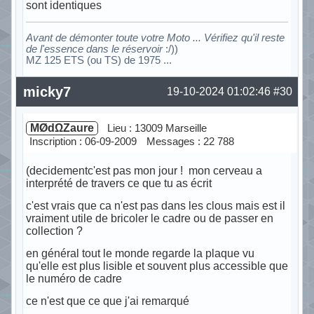
sont identiques
Avant de démonter toute votre Moto ... Vérifiez qu'il reste
de l'essence dans le réservoir
:/))
MZ 125 ETS (ou TS) de 1975 ...
Hors ligne
micky7
19-10-2024 01:02:46
#30
MØdΩZaure
Lieu : 13009 Marseille
Inscription : 06-09-2009
Messages : 22 788
(decidementc'est pas mon jour ! mon cerveau a
interprété de travers ce que tu as écrit
c'est vrais que ca n'est pas dans les clous mais est il
vraiment utile de bricoler le cadre ou de passer en
collection ?
en général tout le monde regarde la plaque vu
qu'elle est plus lisible et souvent plus accessible que
le numéro de cadre
ce n'est que ce que j'ai remarqué