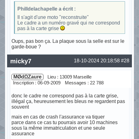
Philldelachapelle a écrit :
Il s'agit d'une moto "reconstruite"
Le cadre a un numéro gravé qui ne correspond
pas à la carte grise
Oups, pas bon ça. La plaque sous la selle est sur le
garde-boue ?
Hors ligne
micky7
18-10-2024 20:18:58
#28
MØdΩZaure
Lieu : 13009 Marseille
Inscription : 06-09-2009
Messages : 22 788
donc le cadre ne correspond pas à la carte grise,
illégal ça, heureusement les bleus ne regardent pas
souvent
mais en cas de crash l'assurance va tiquer
parce dans ce cas tu pourrais avoir 10 machines
sous la même immatriculation et une seule
assurance