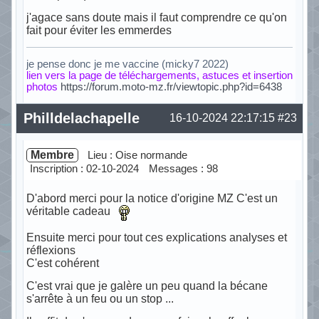
j'agace sans doute mais il faut comprendre ce qu'on
fait pour éviter les emmerdes
je pense donc je me vaccine (micky7 2022)
lien vers la page de téléchargements, astuces et insertion
photos
https://forum.moto-mz.fr/viewtopic.php?id=6438
Hors ligne
Philldelachapelle
16-10-2024 22:17:15
#23
Membre
Lieu : Oise normande
Inscription : 02-10-2024
Messages : 98
D'abord merci pour la notice d'origine MZ C'est un
véritable cadeau
Ensuite merci pour tout ces explications analyses et
réflexions
C'est cohérent
C'est vrai que je galère un peu quand la bécane
s'arrête à un feu ou un stop ...