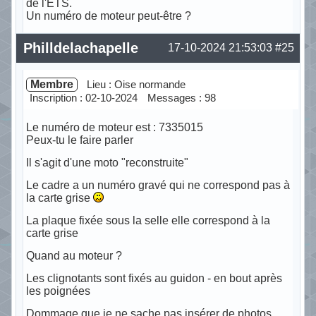
de l'ETS.
Un numéro de moteur peut-être ?
Hors ligne
Philldelachapelle
17-10-2024 21:53:03
#25
Membre
Lieu : Oise normande
Inscription : 02-10-2024
Messages : 98
Le numéro de moteur est : 7335015
Peux-tu le faire parler
Il s'agit d'une moto "reconstruite"
Le cadre a un numéro gravé qui ne correspond pas à
la carte grise
La plaque fixée sous la selle elle correspond à la
carte grise
Quand au moteur ?
Les clignotants sont fixés au guidon - en bout après
les poignées
Dommage que je ne sache pas insérer de photos