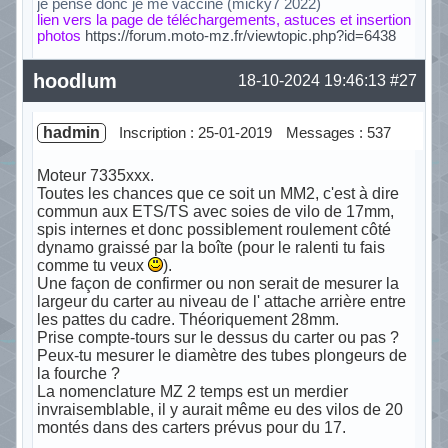
je pense donc je me vaccine (micky7 2022)
lien vers la page de téléchargements, astuces et insertion
photos
https://forum.moto-mz.fr/viewtopic.php?id=6438
Hors ligne
hoodlum
18-10-2024 19:46:13
#27
hadmin
Inscription : 25-01-2019
Messages : 537
Moteur 7335xxx.
Toutes les chances que ce soit un MM2, c'est à dire
commun aux ETS/TS avec soies de vilo de 17mm,
spis internes et donc possiblement roulement côté
dynamo graissé par la boîte (pour le ralenti tu fais
comme tu veux
).
Une façon de confirmer ou non serait de mesurer la
largeur du carter au niveau de l' attache arrière entre
les pattes du cadre. Théoriquement 28mm.
Prise compte-tours sur le dessus du carter ou pas ?
Peux-tu mesurer le diamètre des tubes plongeurs de
la fourche ?
La nomenclature MZ 2 temps est un merdier
invraisemblable, il y aurait même eu des vilos de 20
montés dans des carters prévus pour du 17.