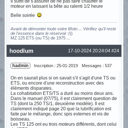
Il suffit de s'assurer de ne pas faire chauffer le
moteur en laissant la bête au ralenti 1/2 heure
Belle soirée
Avant de démonter toute votre Moto ... Vérifiez qu'il reste
de l'essence dans le réservoir
:/))
MZ 125 ETS (ou TS) de 1975 ...
Hors ligne
hoodlum
17-10-2024 20:24:04
#24
hadmin
Inscription : 25-01-2019
Messages : 537
On en saurait plus si on savait s'il s'agit d'une TS ou
ETS, ou encore d'une reconstruction avec des
éléments disparates.
La cohabitation ETS/TS a duré au moins deux ans.
Dans le manuel (07/75), il est clairement question de
TS (dont la 250 TS/1, deuxième modèle). Il est
clairement indiqué page 20 que la lubrification est
faite par le mélange, donc spis externes et vis de
boisseau.
Les TS 125 ont eu trois moteurs différents, dont celui