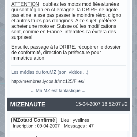
ATTENTION
: oubliez les motos modifiées/tunées
qui sont légion en Allemagne, la DRIRE ne rigole
pas et ne laisse pas passer le moindre rétro, cligno
et autres trucs pas d'origines. A ce sujet, préférez
acheter une moto en Suisse où les modifications
sont, comme en France, interdites ca évitera des
surprises!
Ensuite, passage à la DRIRE, récupérer le dossier
de conformité, direction la préfecture pour
immatriculation.
Les médias du foruMZ (son, vidéos ...):
http://membres.lycos.fr/mz125/Files/
... Ma MZ est fantastique ...
Hors ligne
MIZENAUTE
15-04-2007 18:52:07
#2
MZotard Confirmé
Lieu : yvelines
Inscription : 09-04-2007
Messages : 47