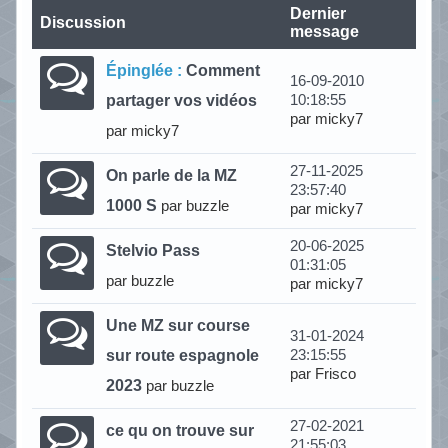
Dernier
Discussion
message
Épinglée :
Comment
16-09-2010
partager vos vidéos
10:18:55
par micky7
par micky7
27-11-2025
On parle de la MZ
23:57:40
1000 S
par buzzle
par micky7
20-06-2025
Stelvio Pass
01:31:05
par buzzle
par micky7
Une MZ sur course
31-01-2024
sur route espagnole
23:15:55
par Frisco
2023
par buzzle
27-02-2021
ce qu on trouve sur
21:55:03