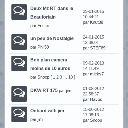
Deux Mz RT dans le
29-01-2015
Beaufortain
10:44:21
par Knut38
par Frisco
24-01-2015
un peu de Nostalgie
13:08:01
par Phil59
par STEF69
Bon plan camera
09-02-2013
moins de 10 euros
14:11:49
par micky7
par Snoop
[
1
2
3
10
]
…
01-08-2012
DKW RT 175
par jim
22:58:37
par Havoc
15-06-2012
Onbard with jim
17:08:13
par jim
par Snoop