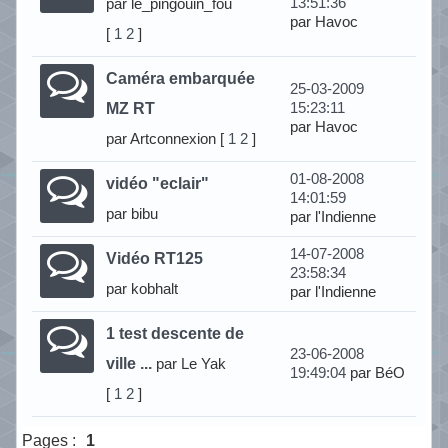
13:51:36
par le_pingouin_fou
par Havoc
[
1
2
]
Caméra embarquée
25-03-2009
MZ RT
15:23:11
par Havoc
par Artconnexion
[
1
2
]
01-08-2008
vidéo "eclair"
14:01:59
par bibu
par l'Indienne
14-07-2008
Vidéo RT125
23:58:34
par kobhalt
par l'Indienne
1 test descente de
23-06-2008
ville ...
par Le Yak
19:49:04
par BéO
[
1
2
]
Pages :
1