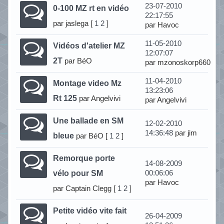
23-07-2010
0-100 MZ rt en vidéo
22:17:55
par jaslega
[
1
2
]
par Havoc
11-05-2010
Vidéos d'atelier MZ
12:07:07
2T
par BéO
par mzonoskorp660
11-04-2010
Montage video Mz
13:23:06
Rt 125
par Angelvivi
par Angelvivi
Une ballade en SM
12-02-2010
14:36:48
par jim
bleue
par BéO
[
1
2
]
Remorque porte
14-08-2009
vélo pour SM
00:06:06
par Havoc
par Captain Clegg
[
1
2
]
Petite vidéo vite fait
26-04-2009