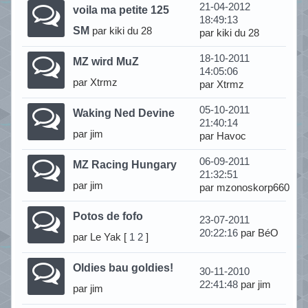
21-04-2012
voila ma petite 125
18:49:13
SM
par kiki du 28
par kiki du 28
18-10-2011
MZ wird MuZ
14:05:06
par Xtrmz
par Xtrmz
05-10-2011
Waking Ned Devine
21:40:14
par jim
par Havoc
06-09-2011
MZ Racing Hungary
21:32:51
par jim
par mzonoskorp660
Potos de fofo
23-07-2011
20:22:16
par BéO
par Le Yak
[
1
2
]
Oldies bau goldies!
30-11-2010
22:41:48
par jim
par jim