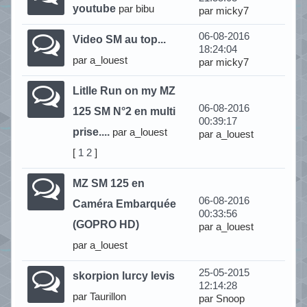
youtube
par bibu
par micky7
06-08-2016
Video SM au top...
18:24:04
par a_louest
par micky7
Litlle Run on my MZ
06-08-2016
125 SM N°2 en multi
00:39:17
prise....
par a_louest
par a_louest
[
1
2
]
MZ SM 125 en
06-08-2016
Caméra Embarquée
00:33:56
(GOPRO HD)
par a_louest
par a_louest
25-05-2015
skorpion lurcy levis
12:14:28
par Taurillon
par Snoop