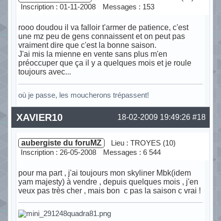
Inscription : 01-11-2008
Messages : 153
rooo doudou il va falloir t'armer de patience, c'est
une mz peu de gens connaissent et on peut pas
vraiment dire que c'est la bonne saison.
J'ai mis la mienne en vente sans plus m'en
préoccuper que ça il y a quelques mois et je roule
toujours avec...
où je passe, les moucherons trépassent!
Hors ligne
XAVIER10
18-02-2009 19:49:26
#18
aubergiste du foruMZ
Lieu : TROYES (10)
Inscription : 26-05-2008
Messages : 6 544
pour ma part , j'ai toujours mon skyliner Mbk(idem
yam majesty) à vendre , depuis quelques mois , j'en
veux pas très cher , mais bon c pas la saison c vrai !