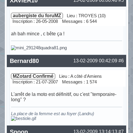
XAVIER10
13-02-2009 00:00:46
#5
aubergiste du foruMZ
Lieu : TROYES (10)
Inscription : 26-05-2008
Messages : 6 544
ah bah mince , c bête ça !
Hors ligne
Bernard80
13-02-2009 00:42:09
#6
MZotard Confirmé
Lieu : A côté d'Amiens
Inscription : 21-07-2007
Messages : 1 574
L'arrêt de la moto est définitif, ou c'est "temporaire-
long" ?
La place de la femme est au foyer (Landru)
Hors ligne
Snoop
13-02-2009 13:14:13
#7