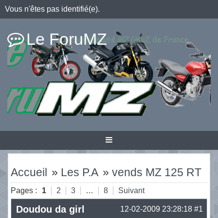
Vous n'êtes pas identifié(e).
Le ForuMZ
Accueil
»
Les P.A
»
vends MZ 125 RT
Pages :
1
2
3
…
8
Suivant
Doudou da girl
12-02-2009 23:28:18
#1