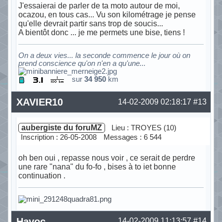
J'essaierai de parler de ta moto autour de moi,
ocazou, en tous cas... Vu son kilométrage je pense
qu'elle devrait partir sans trop de soucis...
A bientôt donc ... je me permets une bise, tiens !
On a deux vies... la seconde commence le jour où on
prend conscience qu'on n'en a qu'une...
sur
34 950
km
Hors ligne
XAVIER10
14-02-2009 02:18:17
#13
aubergiste du foruMZ
Lieu : TROYES (10)
Inscription : 26-05-2008
Messages : 6 544
oh ben oui , repasse nous voir , ce serait de perdre
une rare "nana" du fo-fo , bises à to iet bonne
continuation .
Hors ligne
Havoc
14-02-2009 11:13:57
#14