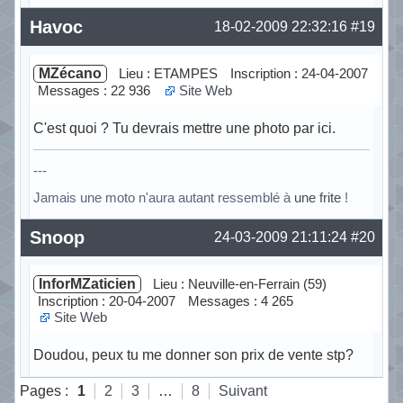
Hors ligne
Havoc
18-02-2009 22:32:16
#19
MZécano
Lieu : ETAMPES
Inscription : 24-04-2007
Messages : 22 936
Site Web
C'est quoi ? Tu devrais mettre une photo par ici.
---
Jamais une moto n'aura autant ressemblé à
une frite
!
Hors ligne
Snoop
24-03-2009 21:11:24
#20
InforMZaticien
Lieu : Neuville-en-Ferrain (59)
Inscription : 20-04-2007
Messages : 4 265
Site Web
Doudou, peux tu me donner son prix de vente stp?
Hors ligne
Pages :
1
2
3
…
8
Suivant