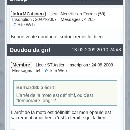
InforMZaticien
Lieu : Neuville-en-Ferrain (59)
Inscription : 20-04-2007
Messages : 4 265
Site Web
Bonne vente doudou et surtout remet toi bien.
Hors ligne
Doudou da girl
13-02-2009 20:10:24
#8
Membre
Lieu : ST Astier
Inscription : 24-08-2008
Messages : 54
Site Web
Bernard80 a écrit :
L'arrêt de la moto est définitif, ou c'est
"temporaire-long" ?
L'arrét de la moto est définitif, car mon épaule est
sacrément amochée, c'est la féraille qui la tient...