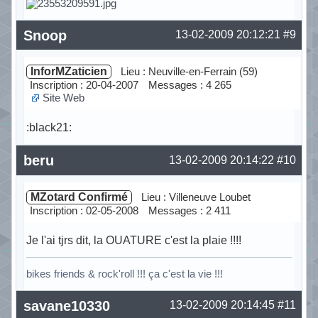
Hors ligne
Snoop
13-02-2009 20:12:21
#9
InforMZaticien
Lieu : Neuville-en-Ferrain (59)
Inscription : 20-04-2007
Messages : 4 265
Site Web
:black21:
Hors ligne
beru
13-02-2009 20:14:22
#10
MZotard Confirmé
Lieu : Villeneuve Loubet
Inscription : 02-05-2008
Messages : 2 411
Je l'ai tjrs dit, la OUATURE c'est la plaie !!!!
bikes friends & rock'roll !!! ça c'est la vie !!!
Hors ligne
savane10330
13-02-2009 20:14:45
#11