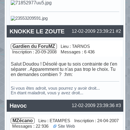
Hors ligne
KNOKKE LE ZOUTE
12-02-2009 23:39:21
#2
Gardien du ForuMZ
Lieu : TARNOS
Inscription : 20-09-2008
Messages : 6 436
Salut Doudou ! Désolé que tu sois contrainte de t'en
séparer . Apparemment tu n'as pas trop le choix. Tu
en demandes combien ? :hm:
Si vous êtes adroit, vous pourrez y avoir droit...
En étant maladroit, vous y avez droit...
Hors ligne
Havoc
12-02-2009 23:39:36
#3
MZécano
Lieu : ETAMPES
Inscription : 24-04-2007
Messages : 22 936
Site Web