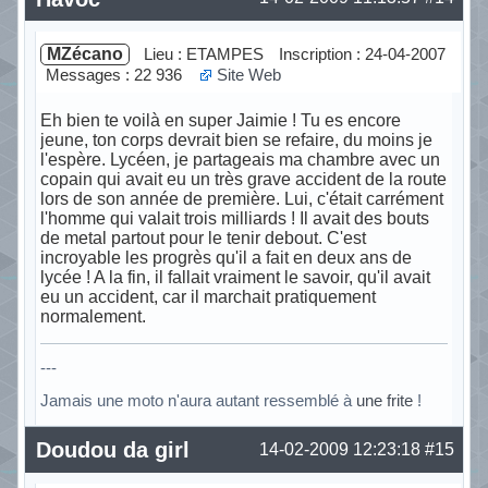
MZécano
Lieu : ETAMPES
Inscription : 24-04-2007
Messages : 22 936
Site Web
Eh bien te voilà en super Jaimie ! Tu es encore
jeune, ton corps devrait bien se refaire, du moins je
l'espère. Lycéen, je partageais ma chambre avec un
copain qui avait eu un très grave accident de la route
lors de son année de première. Lui, c'était carrément
l'homme qui valait trois milliards ! Il avait des bouts
de metal partout pour le tenir debout. C'est
incroyable les progrès qu'il a fait en deux ans de
lycée ! A la fin, il fallait vraiment le savoir, qu'il avait
eu un accident, car il marchait pratiquement
normalement.
---
Jamais une moto n'aura autant ressemblé à
une frite
!
Hors ligne
Doudou da girl
14-02-2009 12:23:18
#15