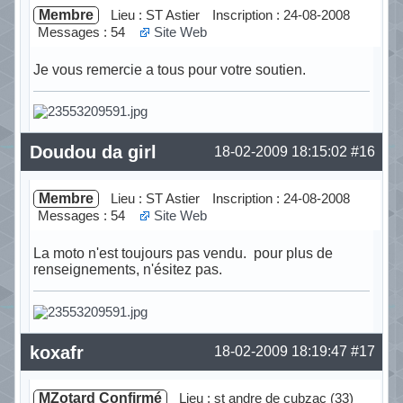
Membre
Lieu : ST Astier
Inscription : 24-08-2008
Messages : 54
Site Web
Je vous remercie a tous pour votre soutien.
Hors ligne
Doudou da girl
18-02-2009 18:15:02
#16
Membre
Lieu : ST Astier
Inscription : 24-08-2008
Messages : 54
Site Web
La moto n'est toujours pas vendu. pour plus de
renseignements, n'ésitez pas.
Hors ligne
koxafr
18-02-2009 18:19:47
#17
MZotard Confirmé
Lieu : st andre de cubzac (33)