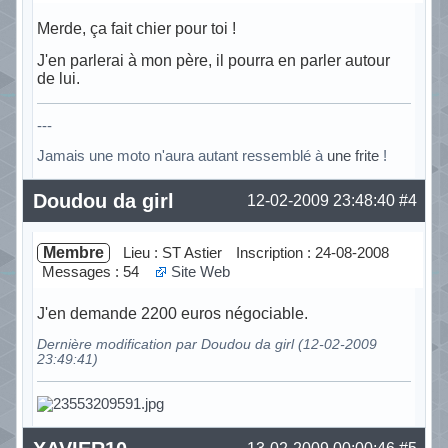
Merde, ça fait chier pour toi !
J'en parlerai à mon père, il pourra en parler autour
de lui.
---
Jamais une moto n'aura autant ressemblé à
une frite
!
Hors ligne
Doudou da girl
12-02-2009 23:48:40
#4
Membre
Lieu : ST Astier
Inscription : 24-08-2008
Messages : 54
Site Web
J'en demande 2200 euros négociable.
Dernière modification par Doudou da girl (12-02-2009
23:49:41)
Hors ligne