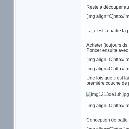
Reste a découper au 
[img align=C]http:/
La, c est la partie 
Acheter (toujours ds 
Poncer ensuite avec d
[img align=C]http:/
[img align=C]http:/
Une fois que c est fa
première couche de p
[img align=C]http:/
Conception de patte 