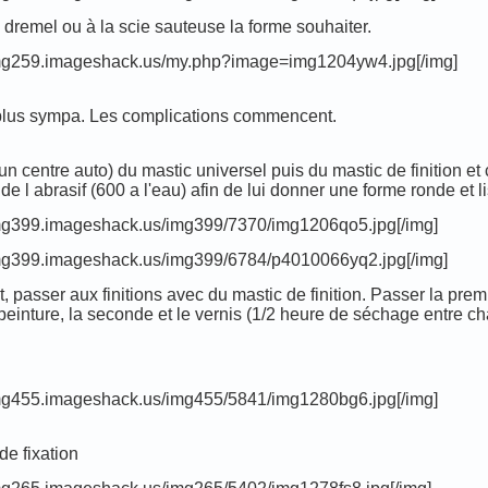
dremel ou à la scie sauteuse la forme souhaiter.
/img259.imageshack.us/my.php?image=img1204yw4.jpg[/img]
la plus sympa. Les complications commencent.
un centre auto) du mastic universel puis du mastic de finition e
e l abrasif (600 a l'eau) afin de lui donner une forme ronde et l
/img399.imageshack.us/img399/7370/img1206qo5.jpg[/img]
/img399.imageshack.us/img399/6784/p4010066yq2.jpg[/img]
it, passer aux finitions avec du mastic de finition. Passer la pr
einture, la seconde et le vernis (1/2 heure de séchage entre c
/img455.imageshack.us/img455/5841/img1280bg6.jpg[/img]
de fixation