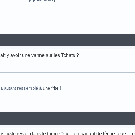
vait y avoir une vanne sur les Tchats ?
ra autant ressemblé à
une frite
!
is juste rester dans le thème "cul", en parlant de lèche-roue... :