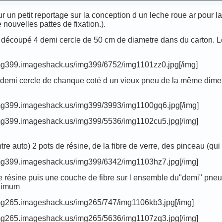
our un petit reportage sur la conception d un leche roue ar pour l
 nouvelles pattes de fixation.).
t découpé 4 demi cercle de 50 cm de diametre dans du carton. L
/img399.imageshack.us/img399/6752/img1101zz0.jpg[/img]
e demi cercle de chanque coté d un vieux pneu de la même dimen
/img399.imageshack.us/img399/3993/img1100gq6.jpg[/img]
/img399.imageshack.us/img399/5536/img1102cu5.jpg[/img]
re auto) 2 pots de résine, de la fibre de verre, des pinceau (qui 
/img399.imageshack.us/img399/6342/img1103hz7.jpg[/img]
 résine puis une couche de fibre sur l ensemble du"demi" pneu. 
inimum
/img265.imageshack.us/img265/747/img1106kb3.jpg[/img]
/img265.imageshack.us/img265/5636/img1107zq3.jpg[/img]