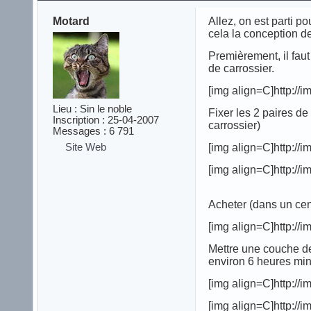
Motard
Allez, on est parti p
cela la conception de
Premièrement, il fau
de carrossier.
[img align=C]http:/
Lieu : Sin le noble
Fixer les 2 paires d
Inscription : 25-04-2007
carrossier)
Messages : 6 791
Site Web
[img align=C]http:/
[img align=C]http:/
Acheter (dans un cent
[img align=C]http:/
Mettre une couche de
environ 6 heures m
[img align=C]http:/
[img align=C]http:/