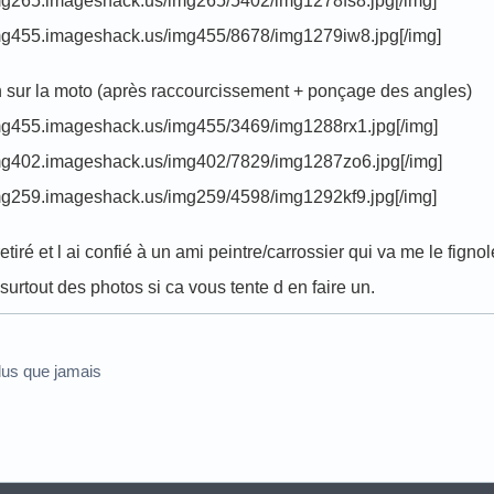
/img265.imageshack.us/img265/5402/img1278fs8.jpg[/img]
/img455.imageshack.us/img455/8678/img1279iw8.jpg[/img]
ion sur la moto (après raccourcissement + ponçage des angles)
/img455.imageshack.us/img455/3469/img1288rx1.jpg[/img]
/img402.imageshack.us/img402/7829/img1287zo6.jpg[/img]
/img259.imageshack.us/img259/4598/img1292kf9.jpg[/img]
retiré et l ai confié à un ami peintre/carrossier qui va me le fign
surtout des photos si ca vous tente d en faire un.
us que jamais