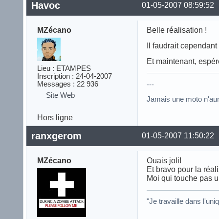
Havoc
01-05-2007 08:59:52
MZécano
Belle réalisation !
Il faudrait cependant 
Et maintenant, espér
Lieu : ETAMPES
Inscription : 24-04-2007
Messages : 22 936
---
Site Web
Jamais une moto n'au
Hors ligne
ranxgerom
01-05-2007 11:50:22
MZécano
Ouais joli!
Et bravo pour la réali
Moi qui touche pas un
"Je travaille dans l'u