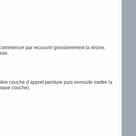
t commencer par recouvrir grossierement la résine.
isse.
emière couche d appret peinture puis ennsuite mettre la
haque couche).