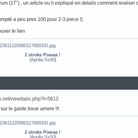
forum (17") , un article ou il expliqué en details comment reali
t compté a peu pres 100 pour 2-3 piece !)
ouver le lien
2 stroke Powaa !
ia Sx50]
s.net/viewtopic.php?t=5612
sur le garde boue arriere !!!
2 stroke Powaa !
ia Sx50]