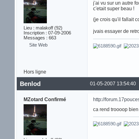
j'ai vu sur un autre 
c'etait super beau !
(je crois qu'il fallai
Lieu : malakoff (92)
jvais essayer de retr
Inscription : 07-09-2006
Messages : 663
Site Web
[April
Hors ligne
Benlod
01-05-2007 13:54:40
MZotard Confirmé
http://forum.17pouce
ca rend troooop bien 
[April