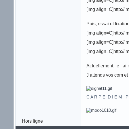
[img align=C]http:/
[img align=C]http:/
Puis, essai et fixat
[img align=C]http:/
[img align=C]http:/
[img align=C]http:/
Actuellement, je l ai 
J attends vos com et 
C A R P E D I E M Pl
Hors ligne