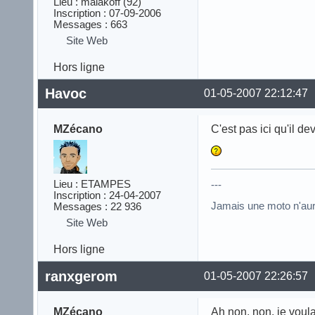
Lieu : malakoff (92)
Inscription : 07-09-2006
Messages : 663
Site Web
Hors ligne
Havoc
01-05-2007 22:12:47
MZécano
C'est pas ici qu'il de
Lieu : ETAMPES
---
Inscription : 24-04-2007
Jamais une moto n'au
Messages : 22 936
Site Web
Hors ligne
ranxgerom
01-05-2007 22:26:57
MZécano
Ah non, non, je voula