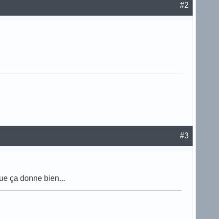
#2
#3
que ça donne bien...