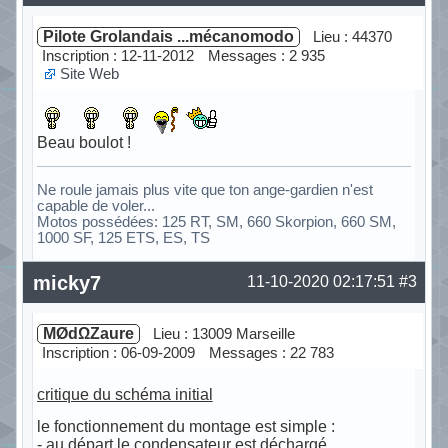
Pilote Grolandais ...mécanomodo
Lieu : 44370
Inscription : 12-11-2012
Messages : 2 935
Site Web
Beau boulot !
Ne roule jamais plus vite que ton ange-gardien n'est
capable de voler...
Motos possédées: 125 RT, SM, 660 Skorpion, 660 SM,
1000 SF, 125 ETS, ES, TS
Hors ligne
micky7
11-10-2020 02:17:51
#3
MØdΩZaure
Lieu : 13009 Marseille
Inscription : 06-09-2009
Messages : 22 783
critique du schéma initial
le fonctionnement du montage est simple :
- au départ le condensateur est déchargé