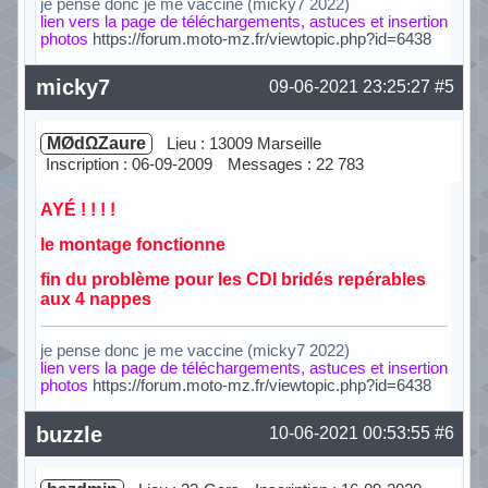
je pense donc je me vaccine (micky7 2022)
lien vers la page de téléchargements, astuces et insertion
photos
https://forum.moto-mz.fr/viewtopic.php?id=6438
Hors ligne
micky7
09-06-2021 23:25:27
#5
MØdΩZaure
Lieu : 13009 Marseille
Inscription : 06-09-2009
Messages : 22 783
AYÉ ! ! ! !
le montage fonctionne
fin du problème pour les CDI bridés repérables
aux 4 nappes
je pense donc je me vaccine (micky7 2022)
lien vers la page de téléchargements, astuces et insertion
photos
https://forum.moto-mz.fr/viewtopic.php?id=6438
Hors ligne
buzzle
10-06-2021 00:53:55
#6