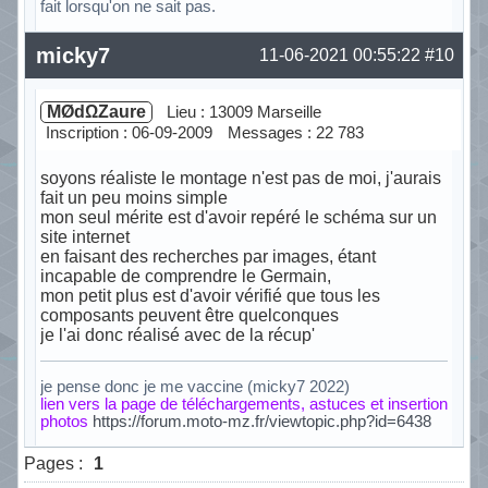
fait lorsqu'on ne sait pas.
Hors ligne
micky7
11-06-2021 00:55:22
#10
MØdΩZaure
Lieu : 13009 Marseille
Inscription : 06-09-2009
Messages : 22 783
soyons réaliste le montage n'est pas de moi, j'aurais
fait un peu moins simple
mon seul mérite est d'avoir repéré le schéma sur un
site internet
en faisant des recherches par images, étant
incapable de comprendre le Germain,
mon petit plus est d'avoir vérifié que tous les
composants peuvent être quelconques
je l'ai donc réalisé avec de la récup'
je pense donc je me vaccine (micky7 2022)
lien vers la page de téléchargements, astuces et insertion
photos
https://forum.moto-mz.fr/viewtopic.php?id=6438
Hors ligne
Pages :
1