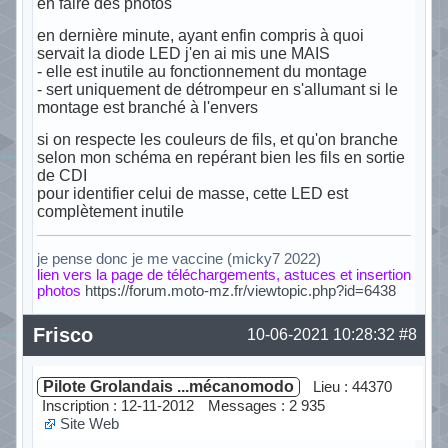
en faire des photos
en dernière minute, ayant enfin compris à quoi
servait la diode LED j'en ai mis une MAIS
- elle est inutile au fonctionnement du montage
- sert uniquement de détrompeur en s'allumant si le
montage est branché à l'envers
si on respecte les couleurs de fils, et qu'on branche
selon mon schéma en repérant bien les fils en sortie
de CDI
pour identifier celui de masse, cette LED est
complètement inutile
je pense donc je me vaccine (micky7 2022)
lien vers la page de téléchargements, astuces et insertion
photos
https://forum.moto-mz.fr/viewtopic.php?id=6438
Hors ligne
Frisco
10-06-2021 10:28:32
#8
Pilote Grolandais ...mécanomodo
Lieu : 44370
Inscription : 12-11-2012
Messages : 2 935
Site Web