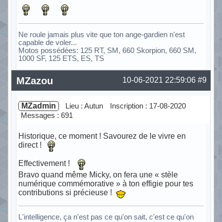
Ne roule jamais plus vite que ton ange-gardien n'est
capable de voler...
Motos possédées: 125 RT, SM, 660 Skorpion, 660 SM,
1000 SF, 125 ETS, ES, TS
Hors ligne
MZazou
10-06-2021 22:59:06
#9
MZadmin
Lieu : Autun
Inscription : 17-08-2020
Messages : 691
Historique, ce moment ! Savourez de le vivre en
direct !
Effectivement !
Bravo quand même Micky, on fera une « stèle
numérique commémorative » à ton effigie pour tes
contributions si précieuse !
L'intelligence, ça n'est pas ce qu'on sait, c'est ce qu'on