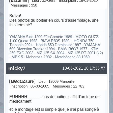
bazdmin
Lieu : 32-Gers
Inscription : 16-09-2020
Messages : 950
Bravo!
Des photos du boitier en cours d'assemblage, une
fois terminé?
YAMAHA Side 1200 FJ+Comète 1989 - MOTO GUZZI
1100 Quota 1998 - BMW R80S 1980 - HONDA 750
Transalp 2024 - Honda 650 Dominator 1997 - YAMAHA
600 Diversion Tracker 1994 - BMW R60/7 1977 - KTM
250 EXC 2003 - MZ 125 SX 2004 - MZ 125 RT 2001 (x2)
- MBK 51 Mobcross 1982 - Motobécane 88 1959
Hors ligne
micky7
10-06-2021 10:17:35
#7
MØdΩZaure
Lieu : 13009 Marseille
Inscription : 06-09-2009
Messages : 22 783
EUHHHH ............. pas de boitier, suffit d'un tube de
médicament
et le montage est si simple que je n'ai pas songé à