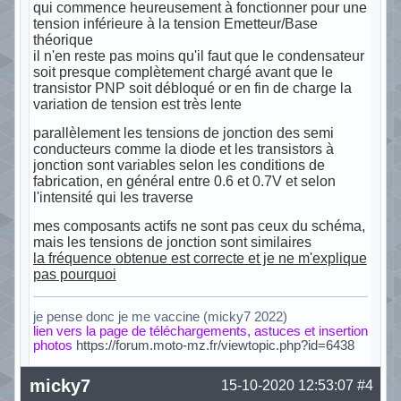
qui commence heureusement à fonctionner pour une
tension inférieure à la tension Emetteur/Base
théorique
il n'en reste pas moins qu'il faut que le condensateur
soit presque complètement chargé avant que le
transistor PNP soit débloqué or en fin de charge la
variation de tension est très lente
parallèlement les tensions de jonction des semi
conducteurs comme la diode et les transistors à
jonction sont variables selon les conditions de
fabrication, en général entre 0.6 et 0.7V et selon
l'intensité qui les traverse
mes composants actifs ne sont pas ceux du schéma,
mais les tensions de jonction sont similaires
la fréquence obtenue est correcte et je ne m'explique
pas pourquoi
je pense donc je me vaccine (micky7 2022)
lien vers la page de téléchargements, astuces et insertion
photos
https://forum.moto-mz.fr/viewtopic.php?id=6438
Hors ligne
micky7
15-10-2020 12:53:07
#4