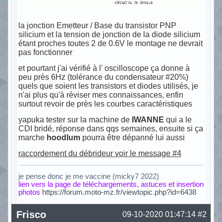
la jonction Emetteur / Base du transistor PNP
silicium et la tension de jonction de la diode silicium
étant proches toutes 2 de 0.6V le montage ne devrait
pas fonctionner
et pourtant j'ai vérifié à l' oscilloscope ça donne à
peu près 6Hz (tolérance du condensateur #20%)
quels que soient les transistors et diodes utilisés, je
n'ai plus qu'à réviser mes connaissances, enfin
surtout revoir de près les courbes caractéristiques
yapuka tester sur la machine de
IWANNE
qui a le
CDI bridé, réponse dans qqs semaines, ensuite si ça
marche
hoodlum
pourra être dépanné lui aussi
raccordement du débrideur voir le message #4
je pense donc je me vaccine (micky7 2022)
lien vers la page de téléchargements, astuces et insertion
photos
https://forum.moto-mz.fr/viewtopic.php?id=6438
Hors ligne
Frisco
09-10-2020 01:47:14
#2