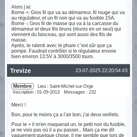
Alors j'ai:
Borne +: Gros fil qui va au démarreur, fil rouge qui va
au régulateur, et un fil noir qui va au fusible 15A.
Borne -: Gros fil de masse qui va à la carcasse du
démarreur et deux fils bruns (réunis en un seul) qui
viennent du faisceau, qui sont aussi des fils de
masse.
Après, le ralenti avec le phare c''est sûr que ça
pompe. Faudrait contrôler si le régulateur envoie
bien environ 13.5V à 3000/3500 tours.
Hors ligne
Trevize
23-07-2025 22:20:54
#3
Membre
Lieu : Saint-Michel sur Orge
Inscription : 01-09-2013
Messages : 232
Merci !
Bon, pour le moins ça a l'air bon, j'ai deux oeillets.
Pour le + il m'en maquerait un, le petit noir du fusible,
je ne vois pas où il a pu passer... Mais ça me dit
vaguement quelque chose, il me semble que lors de