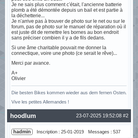
Je ne sais plus comment c'était, l'ancienne batterie
plomb a été démontée depuis un bail et est partie à
la déchetterie...
Je n'arrive pas à trouver de photo sur le net ou sur le
forum, pas de photo sur le manuel de réparation où il
est juste dit de remettre les bornes au bon endroit
sans préciser combien il y a de fils dedans.
Si une âme charitable pouvait me donner la
connectique, voire une photo (ce serait le rêve)...
Merci par avance.
A+
Olivier
Die besten Bikes kommen wieder aus dem fernen Osten.
Vive les petites Allemandes !
Hors ligne
hoodlum
23-07-2025 19:52:08
#2
hadmin
Inscription : 25-01-2019
Messages : 537