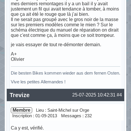
mes derniers remontages il y a un bail il y avait
justement un fil qui avait tendance à tomber, à moins
que ça ait été le rouge que là j'ai bien.
Il ne serait pas groupé avec le gros noir de la masse
sur les premiers modèles comme le mien ? Sur le
schéma électrique du manuel de réparation on dirait
que c'est comme ça, à moins que ce soit trompeur.
je vais essayer de tout re-démonter demain.
A+
Olivier
Die besten Bikes kommen wieder aus dem fernen Osten.
Vive les petites Allemandes !
Hors ligne
Trevize
25-07-2025 10:42:31
#4
Membre
Lieu : Saint-Michel sur Orge
Inscription : 01-09-2013
Messages : 232
Ca y est, vérifié.