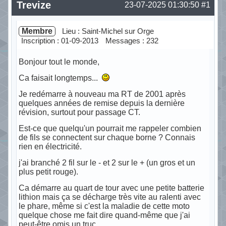
Trevize
23-07-2025 01:30:50
#1
Membre
Lieu : Saint-Michel sur Orge
Inscription : 01-09-2013
Messages : 232
Bonjour tout le monde,
Ca faisait longtemps...
Je redémarre à nouveau ma RT de 2001 après
quelques années de remise depuis la dernière
révision, surtout pour passage CT.
Est-ce que quelqu'un pourrait me rappeler combien
de fils se connectent sur chaque borne ? Connais
rien en électricité.
j'ai branché 2 fil sur le - et 2 sur le + (un gros et un
plus petit rouge).
Ca démarre au quart de tour avec une petite batterie
lithion mais ça se décharge très vite au ralenti avec
le phare, même si c'est la maladie de cette moto
quelque chose me fait dire quand-même que j'ai
peut-être omis un truc...