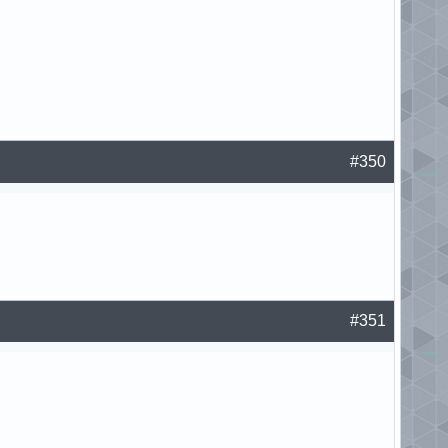
#350
#351