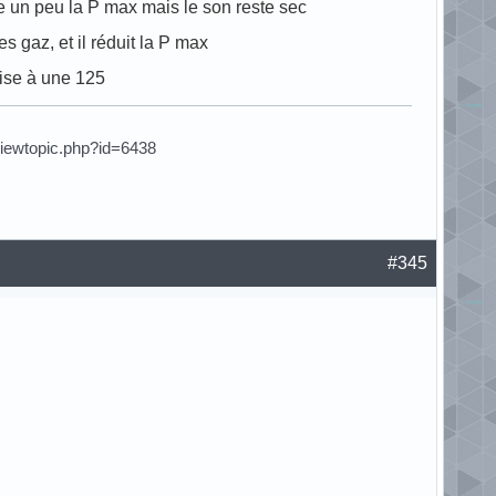
re un peu la P max mais le son reste sec
 gaz, et il réduit la P max
aise à une 125
viewtopic.php?id=6438
#345