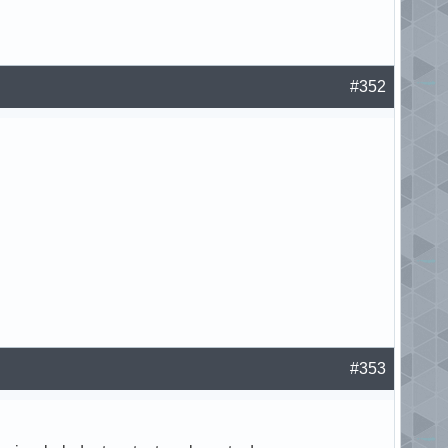
#352
#353