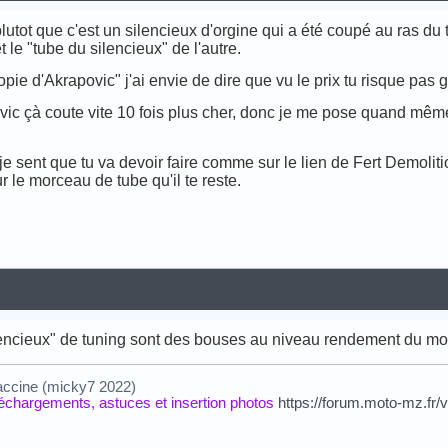
t plutot que c'est un silencieux d'orgine qui a été coupé au ras du
t le "tube du silencieux" de l'autre.
opie d'Akrapovic" j'ai envie de dire que vu le prix tu risque pas 
vic çà coute vite 10 fois plus cher, donc je me pose quand même 
je sent que tu va devoir faire comme sur le lien de Fert Demolitio
r le morceau de tube qu'il te reste.
lencieux" de tuning sont des bouses au niveau rendement du mo
accine (micky7 2022)
éléchargements, astuces et insertion photos
https://forum.moto-mz.fr/