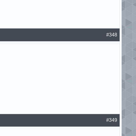
#348
#349