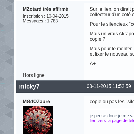
MZotard très affirmé
Sur le lien, on dirai
collecteur d'un coté e
Inscription : 10-04-2015
Messages : 1 783
Pour le silencieux "c
Mais un vrais Akrapo
copie ?
Mais pour le monter, 
et fixer le nouveau su
A+
Hors ligne
micky7
08-11-2015 11:52:59
MØdΩZaure
copie ou pas les "si
je pense donc je me v
lien vers la page de t