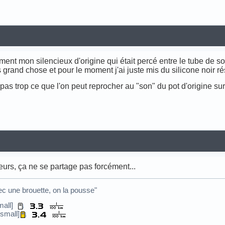
ent mon silencieux d'origine qui était percé entre le tube de sorti
s grand chose et pour le moment j'ai juste mis du silicone noir ré
as trop ce que l'on peut reprocher au "son" du pot d'origine sur l
eurs, ça ne se partage pas forcément...
c une brouette, on la pousse"
small]
small]