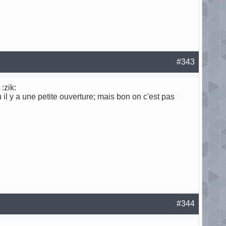
#343
:zik:
il y a une petite ouverture; mais bon on c'est pas
#344