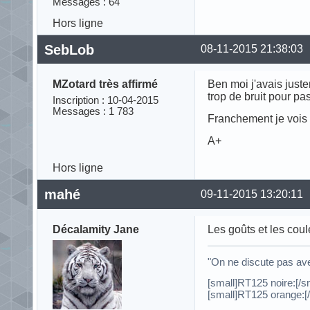
Messages : 64
Hors ligne
SebLob
08-11-2015 21:38:03
MZotard très affirmé
Ben moi j'avais justem
trop de bruit pour pa
Inscription : 10-04-2015
Messages : 1 783
Franchement je vois p
A+
Hors ligne
mahé
09-11-2015 13:20:11
Décalamity Jane
Les goûts et les coul
"On ne discute pas ave
[small]RT125 noire:[/
[small]RT125 orange:[/