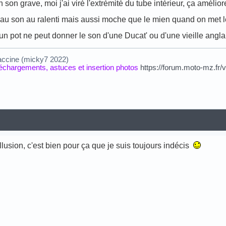
son grave, moi j'ai viré l'extrémité du tube intérieur, ça amélio
au son au ralenti mais aussi moche que le mien quand on met les
un pot ne peut donner le son d'une Ducat' ou d'une vieille angl
accine (micky7 2022)
éléchargements, astuces et insertion photos
https://forum.moto-mz.fr/
illusion, c'est bien pour ça que je suis toujours indécis