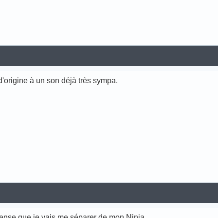
 d'origine à un son déjà très sympa.
 pense que je vais me séparer de mon Ninja.