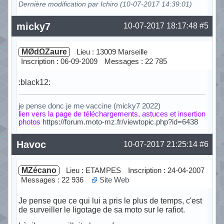
Dernière modification par Ichiro (10-07-2017 14:39:01)
Hors ligne
micky7
10-07-2017 18:17:48
#5
MØdΩZaure
Lieu : 13009 Marseille
Inscription : 06-09-2009
Messages : 22 785
:black12:
je pense donc je me vaccine (micky7 2022)
lien vers la page de téléchargements, astuces et insertion
photos
https://forum.moto-mz.fr/viewtopic.php?id=6438
Hors ligne
Havoc
10-07-2017 21:25:14
#6
MZécano
Lieu : ETAMPES
Inscription : 24-04-2007
Messages : 22 936
Site Web
Je pense que ce qui lui a pris le plus de temps, c'est
de surveiller le ligotage de sa moto sur le rafiot.