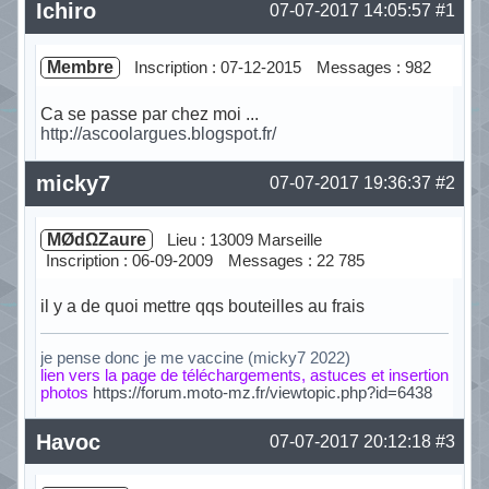
Ichiro
07-07-2017 14:05:57
#1
Membre
Inscription : 07-12-2015
Messages : 982
Ca se passe par chez moi ...
http://ascoolargues.blogspot.fr/
Hors ligne
micky7
07-07-2017 19:36:37
#2
MØdΩZaure
Lieu : 13009 Marseille
Inscription : 06-09-2009
Messages : 22 785
il y a de quoi mettre qqs bouteilles au frais
je pense donc je me vaccine (micky7 2022)
lien vers la page de téléchargements, astuces et insertion
photos
https://forum.moto-mz.fr/viewtopic.php?id=6438
Hors ligne
Havoc
07-07-2017 20:12:18
#3