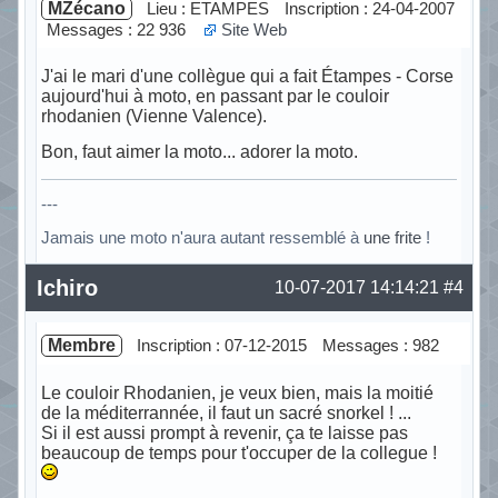
MZécano
Lieu : ETAMPES
Inscription : 24-04-2007
Messages : 22 936
Site Web
J'ai le mari d'une collègue qui a fait Étampes - Corse
aujourd'hui à moto, en passant par le couloir
rhodanien (Vienne Valence).
Bon, faut aimer la moto... adorer la moto.
---
Jamais une moto n'aura autant ressemblé à
une frite
!
Hors ligne
Ichiro
10-07-2017 14:14:21
#4
Membre
Inscription : 07-12-2015
Messages : 982
Le couloir Rhodanien, je veux bien, mais la moitié
de la méditerrannée, il faut un sacré snorkel ! ...
Si il est aussi prompt à revenir, ça te laisse pas
beaucoup de temps pour t'occuper de la collegue !