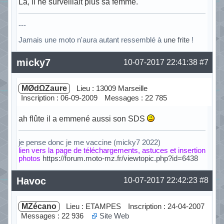
Là, il ne surveillait plus sa femme.
---
Jamais une moto n'aura autant ressemblé à
une frite
!
Hors ligne
micky7
10-07-2017 22:41:38
#7
MØdΩZaure
Lieu : 13009 Marseille
Inscription : 06-09-2009
Messages : 22 785
ah flûte il a emmené aussi son SDS
je pense donc je me vaccine (micky7 2022)
lien vers la page de téléchargements, astuces et insertion
photos
https://forum.moto-mz.fr/viewtopic.php?id=6438
Hors ligne
Havoc
10-07-2017 22:42:23
#8
MZécano
Lieu : ETAMPES
Inscription : 24-04-2007
Messages : 22 936
Site Web