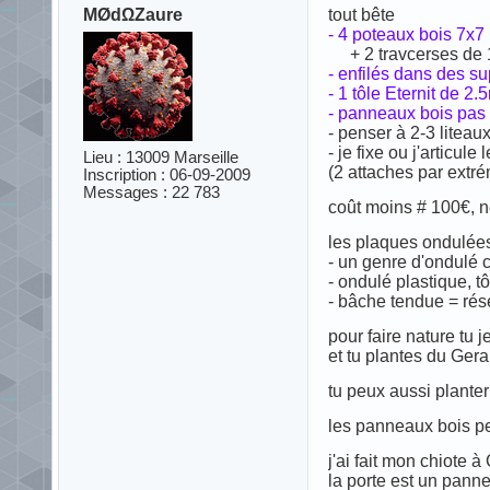
MØdΩZaure
tout bête
- 4 poteaux bois 7x7
+ 2 travcerses de 1m
- enfilés dans des s
- 1 tôle Eternit de 2.
- panneaux bois pas 
- penser à 2-3 liteau
- je fixe ou j'articu
Lieu : 13009 Marseille
(2 attaches par extrém
Inscription : 06-09-2009
Messages : 22 783
coût moins # 100€, n
les plaques ondulées 
- un genre d'ondulé 
- ondulé plastique, t
- bâche tendue = rés
pour faire nature tu 
et tu plantes du Ger
tu peux aussi planter
les panneaux bois peu
j'ai fait mon chiote 
la porte est un pann