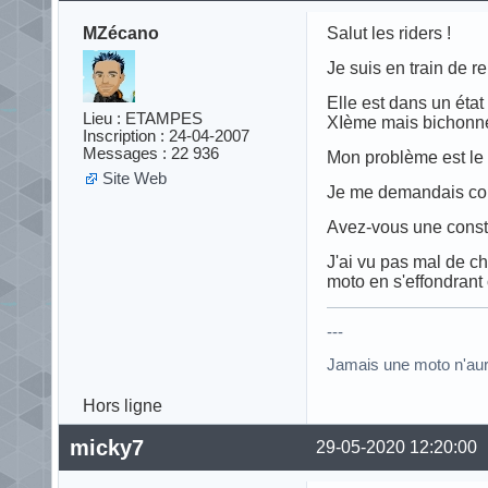
MZécano
Salut les riders !
Je suis en train de 
Elle est dans un éta
Lieu : ETAMPES
XIème mais bichonnée
Inscription : 24-04-2007
Messages : 22 936
Mon problème est le 
Site Web
Je me demandais comm
Avez-vous une constru
J'ai vu pas mal de ch
moto en s'effondrant
---
Jamais une moto n'au
Hors ligne
micky7
29-05-2020 12:20:00