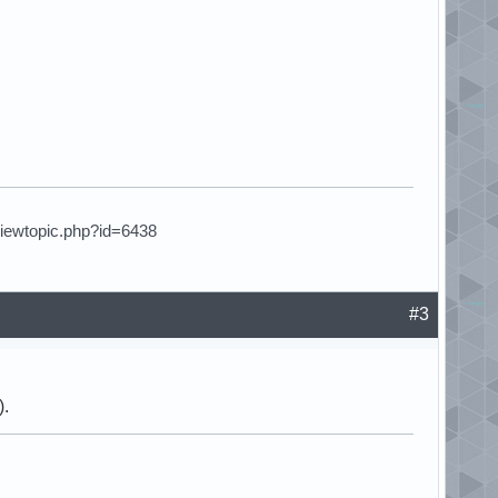
viewtopic.php?id=6438
#3
).