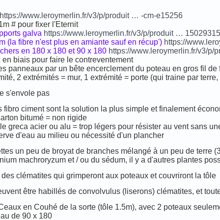
https://www.leroymerlin.fr/v3/p/produit … -cm-e15256
 # pour fixer l'Eternit
upports galva
https://www.leroymerlin.fr/v3/p/produit … 1502931
5m (la fibre n'est plus en amiante sauf en récup')
https://www.ler
chers en 180 x 180 et 90 x 180
https://www.leroymerlin.fr/v3/p
x en biais pour faire le contreventement
le les panneaux par un bête encerclement du poteau en gros fil de 
ité, 2 extrémités = mur, 1 extrémité = porte (qui traine par terre,
e s'envole pas
fibro ciment sont la solution la plus simple et finalement économ
carton bitumé = non rigide
ôle greca acier ou alu = trop légers pour résister au vent sans un
erve d'eau au milieu ou nécessité d'un plancher
jettes un peu de broyat de branches mélangé à un peu de terre (3
anium machroryzum et / ou du sédum, il y a d'autres plantes pos
 des clématites qui grimperont aux poteaux et couvriront la tôle
vent être habillés de convolvulus (liserons) clématites, et tou
à Ceaux en Couhé de la sorte (tôle 1.5m), avec 2 poteaux seuleme
eau de 90 x 180