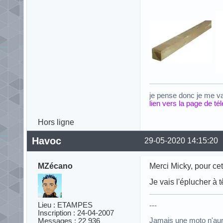
je pense donc je me v
lien vers la page de t
Hors ligne
Havoc
29-05-2020 14:15:20
MZécano
Merci Micky, pour cet
Je vais l'éplucher à t
Lieu : ETAMPES
---
Inscription : 24-04-2007
Jamais une moto n'au
Messages : 22 936