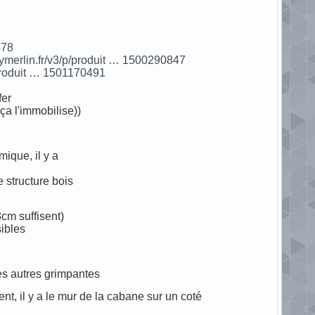
578
oymerlin.fr/v3/p/produit … 1500290847
/produit … 1501170491
fer
 ça l'immobilise))
ique, il y a
e structure bois
cm suffisent)
sibles
tes autres grimpantes
nt, il y a le mur de la cabane sur un coté