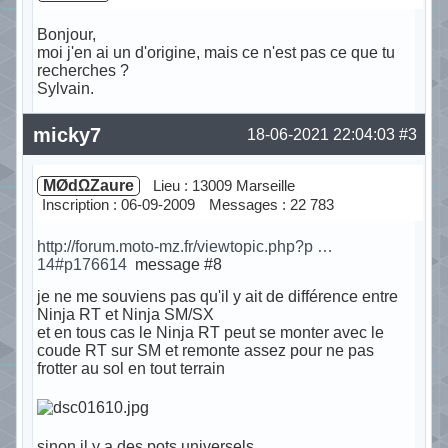
Bonjour,
moi j'en ai un d'origine, mais ce n'est pas ce que tu
recherches ?
Sylvain.
Hors ligne
micky7
18-06-2021 22:04:03
#3
MØdΩZaure
Lieu : 13009 Marseille
Inscription : 06-09-2009
Messages : 22 783
http://forum.moto-mz.fr/viewtopic.php?p …
14#p176614
message #8
je ne me souviens pas qu'il y ait de différence entre
Ninja RT et Ninja SM/SX
et en tous cas le Ninja RT peut se monter avec le
coude RT sur SM et remonte assez pour ne pas
frotter au sol en tout terrain
sinon il y a des pots universels