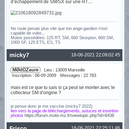
d’échappement de SM/SX sur une RT…
Ne roule jamais plus vite que ton ange-gardien n'est
capable de voler...
Motos possédées: 125 RT, SM, 660 Skorpion, 660 SM,
1000 SF, 125 ETS, ES, TS
Hors ligne
micky7
18-06-2021 22:09:02
#5
MØdΩZaure
Lieu : 13009 Marseille
Inscription : 06-09-2009
Messages : 22 783
mais est ce que tu sais si ça peut se monter avec le
collecteur SM d'origine ?
je pense donc je me vaccine (micky7 2022)
lien vers la page de téléchargements, astuces et insertion
photos
https://forum.moto-mz.fr/viewtopic.php?id=6438
Hors ligne
Frisco
18-06-2021 22:25:11
#6