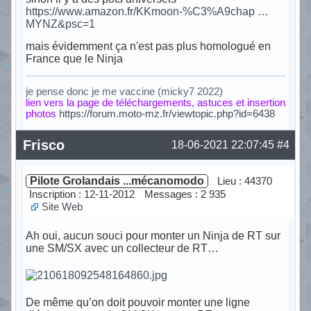
https://www.amazon.fr/KKmoon-%C3%A9chap …
MYNZ&psc=1
mais évidemment ça n'est pas plus homologué en
France que le Ninja
je pense donc je me vaccine (micky7 2022)
lien vers la page de téléchargements, astuces et insertion
photos
https://forum.moto-mz.fr/viewtopic.php?id=6438
Hors ligne
Frisco
18-06-2021 22:07:45
#4
Pilote Grolandais ...mécanomodo
Lieu : 44370
Inscription : 12-11-2012
Messages : 2 935
Site Web
Ah oui, aucun souci pour monter un Ninja de RT sur
une SM/SX avec un collecteur de RT…
De même qu’on doit pouvoir monter une ligne