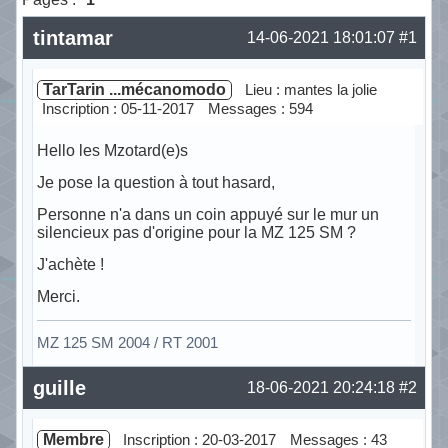
tintamar
14-06-2021 18:01:07
#1
TarTarin ...mécanomodo
Lieu : mantes la jolie
Inscription : 05-11-2017
Messages : 594
Hello les Mzotard(e)s
Je pose la question à tout hasard,
Personne n'a dans un coin appuyé sur le mur un
silencieux pas d'origine pour la MZ 125 SM ?
J'achète !
Merci.
MZ 125 SM 2004 / RT 2001
Hors ligne
guille
18-06-2021 20:24:18
#2
Membre
Inscription : 20-03-2017
Messages : 43