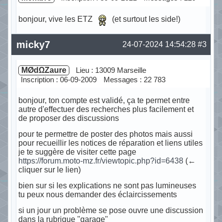
bonjour, vive les ETZ
(et surtout les side!)
Hors ligne
micky7
24-07-2024 14:54:28
#3
MØdΩZaure
Lieu : 13009 Marseille
Inscription : 06-09-2009
Messages : 22 783
bonjour, ton compte est validé, ça te permet entre
autre d'effectuer des recherches plus facilement et
de proposer des discussions
pour te permettre de poster des photos mais aussi
pour recueillir les notices de réparation et liens utiles
je te suggère de visiter cette page
https://forum.moto-mz.fr/viewtopic.php?id=6438
(←
cliquer sur le lien)
bien sur si les explications ne sont pas lumineuses
tu peux nous demander des éclaircissements
si un jour un problème se pose ouvre une discussion
dans la rubrique "garage"