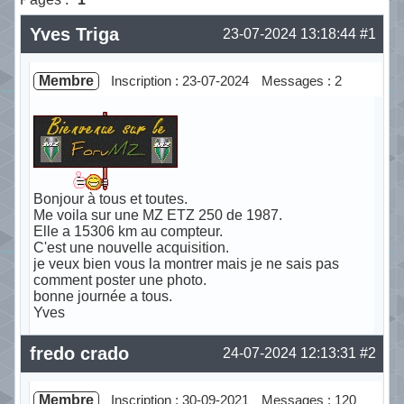
Yves Triga
23-07-2024 13:18:44
#1
Membre
Inscription : 23-07-2024
Messages : 2
Bonjour à tous et toutes.
Me voila sur une MZ ETZ 250 de 1987.
Elle a 15306 km au compteur.
C'est une nouvelle acquisition.
je veux bien vous la montrer mais je ne sais pas
comment poster une photo.
bonne journée a tous.
Yves
Hors ligne
fredo crado
24-07-2024 12:13:31
#2
Membre
Inscription : 30-09-2021
Messages : 120