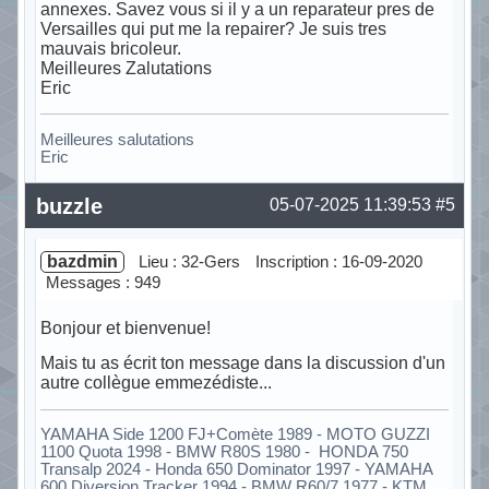
annexes. Savez vous si il y a un reparateur pres de
Versailles qui put me la repairer? Je suis tres
mauvais bricoleur.
Meilleures Zalutations
Eric
Meilleures salutations
Eric
Hors ligne
buzzle
05-07-2025 11:39:53
#5
bazdmin
Lieu : 32-Gers
Inscription : 16-09-2020
Messages : 949
Bonjour et bienvenue!
Mais tu as écrit ton message dans la discussion d'un
autre collègue emmezédiste...
YAMAHA Side 1200 FJ+Comète 1989 - MOTO GUZZI
1100 Quota 1998 - BMW R80S 1980 - HONDA 750
Transalp 2024 - Honda 650 Dominator 1997 - YAMAHA
600 Diversion Tracker 1994 - BMW R60/7 1977 - KTM