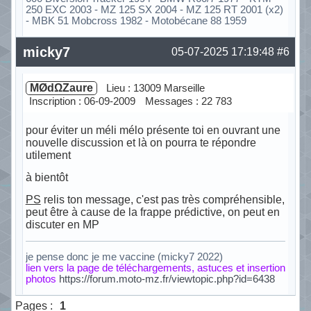
250 EXC 2003 - MZ 125 SX 2004 - MZ 125 RT 2001 (x2)
- MBK 51 Mobcross 1982 - Motobécane 88 1959
Hors ligne
micky7
05-07-2025 17:19:48
#6
MØdΩZaure
Lieu : 13009 Marseille
Inscription : 06-09-2009
Messages : 22 783
pour éviter un méli mélo présente toi en ouvrant une
nouvelle discussion et là on pourra te répondre
utilement
à bientôt
PS
relis ton message, c'est pas très compréhensible,
peut être à cause de la frappe prédictive, on peut en
discuter en MP
je pense donc je me vaccine (micky7 2022)
lien vers la page de téléchargements, astuces et insertion
photos
https://forum.moto-mz.fr/viewtopic.php?id=6438
Hors ligne
Pages :
1