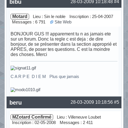
bibu
28-03-2009 10:18:48
#4
Motard
Lieu : Sin le noble
Inscription : 25-04-2007
Messages : 6 791
Site Web
BONJOUR GUS !!! apparement tu n as jamais ete
sur un forum. Donc la regle c est deja : de dire
bonjour, de se présenter dans la section approprié et
APRES, de poser tes questions. C est la moindre
des choses. Merci
C A R P E D I E M Plus que jamais
Hors ligne
beru
28-03-2009 10:18:56
#5
MZotard Confirmé
Lieu : Villeneuve Loubet
Inscription : 02-05-2008
Messages : 2 411