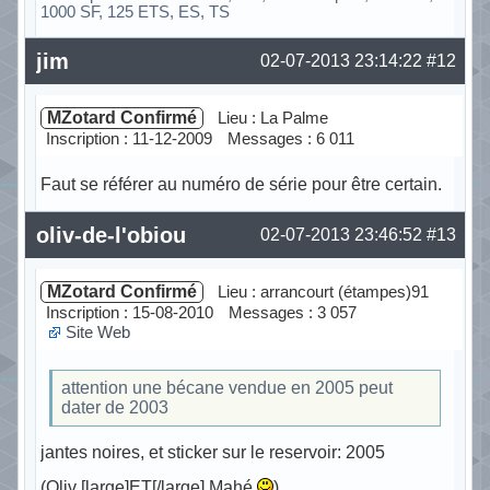
1000 SF, 125 ETS, ES, TS
Hors ligne
jim
02-07-2013 23:14:22
#12
MZotard Confirmé
Lieu : La Palme
Inscription : 11-12-2009
Messages : 6 011
Faut se référer au numéro de série pour être certain.
Hors ligne
oliv-de-l'obiou
02-07-2013 23:46:52
#13
MZotard Confirmé
Lieu : arrancourt (étampes)91
Inscription : 15-08-2010
Messages : 3 057
Site Web
attention une bécane vendue en 2005 peut
dater de 2003
jantes noires, et sticker sur le reservoir: 2005
(Oliv [large]ET[/large] Mahé
)