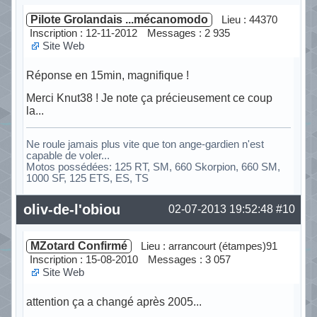
Pilote Grolandais ...mécanomodo
Lieu : 44370
Inscription : 12-11-2012
Messages : 2 935
Site Web
Réponse en 15min, magnifique !
Merci Knut38 ! Je note ça précieusement ce coup
la...
Ne roule jamais plus vite que ton ange-gardien n'est
capable de voler...
Motos possédées: 125 RT, SM, 660 Skorpion, 660 SM,
1000 SF, 125 ETS, ES, TS
Hors ligne
oliv-de-l'obiou
02-07-2013 19:52:48
#10
MZotard Confirmé
Lieu : arrancourt (étampes)91
Inscription : 15-08-2010
Messages : 3 057
Site Web
attention ça a changé après 2005...