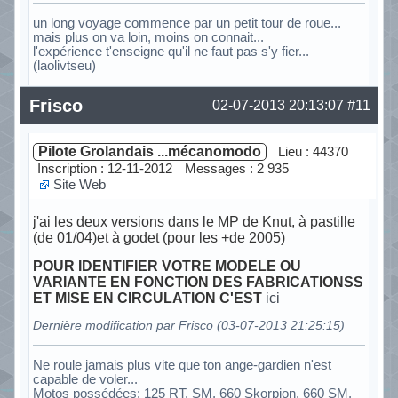
un long voyage commence par un petit tour de roue...
mais plus on va loin, moins on connait...
l'expérience t'enseigne qu'il ne faut pas s'y fier...
(laolivtseu)
Hors ligne
Frisco
02-07-2013 20:13:07
#11
Pilote Grolandais ...mécanomodo
Lieu : 44370
Inscription : 12-11-2012
Messages : 2 935
Site Web
j'ai les deux versions dans le MP de Knut, à pastille
(de 01/04)et à godet (pour les +de 2005)
POUR IDENTIFIER VOTRE MODELE OU
VARIANTE EN FONCTION DES FABRICATIONSS
ET MISE EN CIRCULATION C'EST
ici
Dernière modification par Frisco (03-07-2013 21:25:15)
Ne roule jamais plus vite que ton ange-gardien n'est
capable de voler...
Motos possédées: 125 RT, SM, 660 Skorpion, 660 SM,