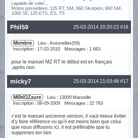
capable de voler...
Motos possédées: 125 RT, SM, 660 Skorpion, 660 SM,
1000 SF, 125 ETS, ES, TS
Hors ligne
Phil59
25-03-2014 20:20:23
#16
Membre
Lieu : Avesnelles(59)
Inscription : 17-03-2010
Messages : 1 663
pour le manuel MZ RT le début est en français
,après non.
Hors ligne
micky7
25-03-2014 21:03:48
#17
MØdΩZaure
Lieu : 13009 Marseille
Inscription : 06-09-2009
Messages : 22 783
c'est le manuel ancienne version, il vaut mieux éviter
d'y faire référence vu qu'il est moins bien que celui
que nous diffusons ici, il est préférable que tu
supprimes ton lien