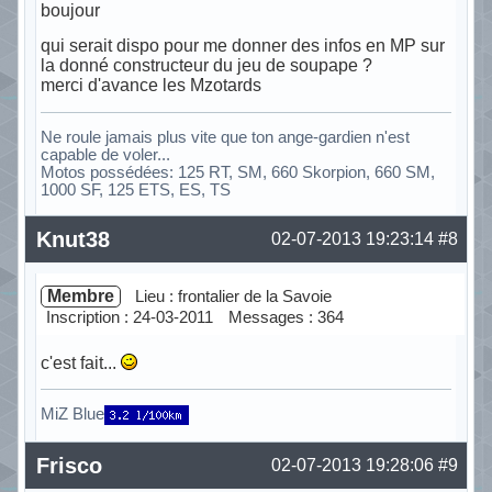
boujour
qui serait dispo pour me donner des infos en MP sur
la donné constructeur du jeu de soupape ?
merci d'avance les Mzotards
Ne roule jamais plus vite que ton ange-gardien n'est
capable de voler...
Motos possédées: 125 RT, SM, 660 Skorpion, 660 SM,
1000 SF, 125 ETS, ES, TS
Hors ligne
Knut38
02-07-2013 19:23:14
#8
Membre
Lieu : frontalier de la Savoie
Inscription : 24-03-2011
Messages : 364
c'est fait...
MiZ Blue
Hors ligne
Frisco
02-07-2013 19:28:06
#9