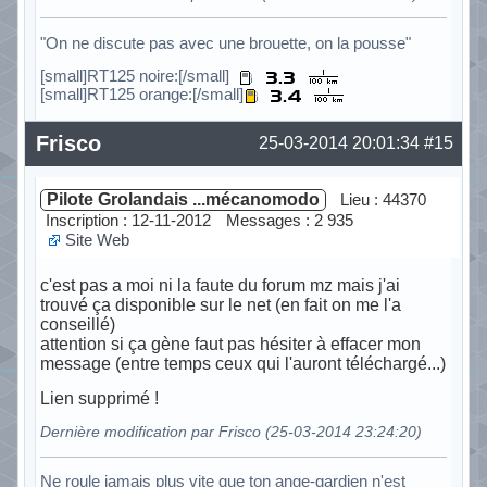
"On ne discute pas avec une brouette, on la pousse"
[small]RT125 noire:[/small]
[small]RT125 orange:[/small]
Hors ligne
Frisco
25-03-2014 20:01:34
#15
Pilote Grolandais ...mécanomodo
Lieu : 44370
Inscription : 12-11-2012
Messages : 2 935
Site Web
c'est pas a moi ni la faute du forum mz mais j'ai
trouvé ça disponible sur le net (en fait on me l'a
conseillé)
attention si ça gène faut pas hésiter à effacer mon
message (entre temps ceux qui l'auront téléchargé...)
Lien supprimé !
Dernière modification par Frisco (25-03-2014 23:24:20)
Ne roule jamais plus vite que ton ange-gardien n'est