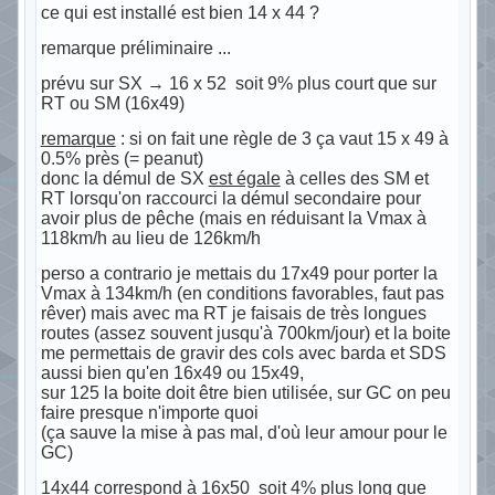
ce qui est installé est bien 14 x 44 ?
remarque préliminaire ...
prévu sur SX → 16 x 52 soit 9% plus court que sur
RT ou SM (16x49)
remarque
: si on fait une règle de 3 ça vaut 15 x 49 à
0.5% près (= peanut)
donc la démul de SX
est égale
à celles des SM et
RT lorsqu'on raccourci la démul secondaire pour
avoir plus de pêche (mais en réduisant la Vmax à
118km/h au lieu de 126km/h
perso a contrario je mettais du 17x49 pour porter la
Vmax à 134km/h (en conditions favorables, faut pas
rêver) mais avec ma RT je faisais de très longues
routes (assez souvent jusqu'à 700km/jour) et la boite
me permettais de gravir des cols avec barda et SDS
aussi bien qu'en 16x49 ou 15x49,
sur 125 la boite doit être bien utilisée, sur GC on peu
faire presque n'importe quoi
(ça sauve la mise à pas mal, d'où leur amour pour le
GC)
14x44 correspond à 16x50 soit 4% plus long que