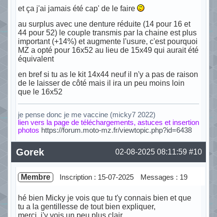
et ça j'ai jamais été cap' de le faire
au surplus avec une denture réduite (14 pour 16 et
44 pour 52) le couple transmis par la chaine est plus
important (+14%) et augmente l'usure, c'est pourquoi
MZ a opté pour 16x52 au lieu de 15x49 qui aurait été
équivalent
en bref si tu as le kit 14x44 neuf il n'y a pas de raison
de le laisser de côté mais il ira un peu moins loin
que le 16x52
je pense donc je me vaccine (micky7 2022)
lien vers la page de téléchargements, astuces et insertion
photos
https://forum.moto-mz.fr/viewtopic.php?id=6438
Hors ligne
Gorek
02-08-2025 08:11:59
#10
Membre
Inscription : 15-07-2025
Messages : 19
hé bien Micky je vois que tu t'y connais bien et que
tu a la gentillesse de tout bien expliquer,
merci, j'y vois un peu plus clair.