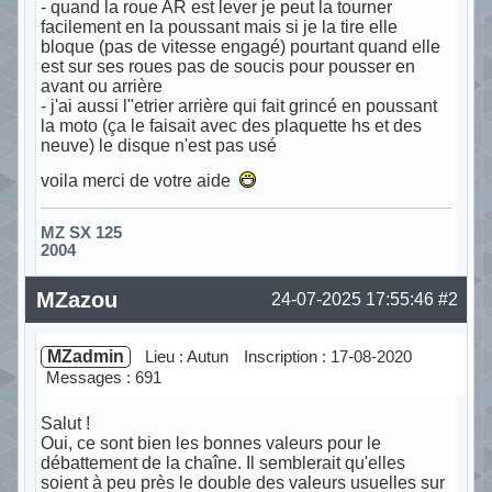
- quand la roue AR est lever je peut la tourner
facilement en la poussant mais si je la tire elle
bloque (pas de vitesse engagé) pourtant quand elle
est sur ses roues pas de soucis pour pousser en
avant ou arrière
- j'ai aussi l"etrier arrière qui fait grincé en poussant
la moto (ça le faisait avec des plaquette hs et des
neuve) le disque n'est pas usé
voila merci de votre aide
MZ SX 125
2004
Hors ligne
MZazou
24-07-2025 17:55:46
#2
MZadmin
Lieu : Autun
Inscription : 17-08-2020
Messages : 691
Salut !
Oui, ce sont bien les bonnes valeurs pour le
débattement de la chaîne. Il semblerait qu'elles
soient à peu près le double des valeurs usuelles sur