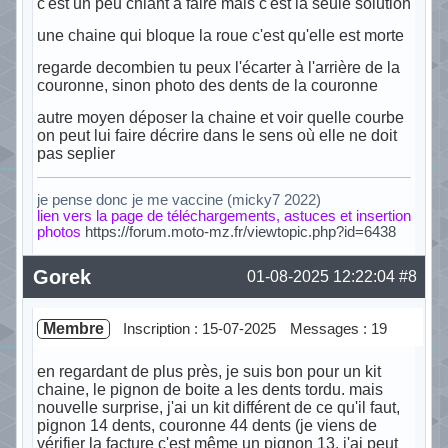
c'est un peu chiant à faire mais c'est la seule solution
une chaine qui bloque la roue c'est qu'elle est morte
regarde decombien tu peux l'écarter à l'arrière de la
couronne, sinon photo des dents de la couronne
autre moyen déposer la chaine et voir quelle courbe
on peut lui faire décrire dans le sens où elle ne doit
pas seplier
je pense donc je me vaccine (micky7 2022)
lien vers la page de téléchargements, astuces et insertion
photos
https://forum.moto-mz.fr/viewtopic.php?id=6438
Hors ligne
Gorek
01-08-2025 12:22:04
#8
Membre
Inscription : 15-07-2025
Messages : 19
en regardant de plus près, je suis bon pour un kit
chaine, le pignon de boite a les dents tordu. mais
nouvelle surprise, j'ai un kit différent de ce qu'il faut,
pignon 14 dents, couronne 44 dents (je viens de
vérifier la facture c'est même un pignon 13, j'ai peut