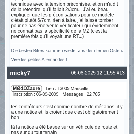
technique avec la tension préconisée, et on m'a dit
de la retendre, qu'il fallait 2/3cm... J'ai eu beau
expliquer que les préconisations pour ce modèle
c'était plutôt 6/7cm, rien à faire, j'ai laissé tomber
pour ne pas énerver le vérificateur qui évidemment
ne connaît pas la spécificité de la MZ (c'est la
première fois qu'il voyait une RT...)
Die besten Bikes kommen wieder aus dem fernen Osten.
Vive les petites Allemandes !
Hors ligne
micky7
06-08-2025 12:11:55
#13
MØdΩZaure
Lieu : 13009 Marseille
Inscription : 06-09-2009
Messages : 22 785
les contrôleurs c'est comme nombre de mécanos, il y
a une notice et ils croient que c'est obligatoirement
bon
là la notice a été basée sur un véhicule de route et
pas sur du tout terrain