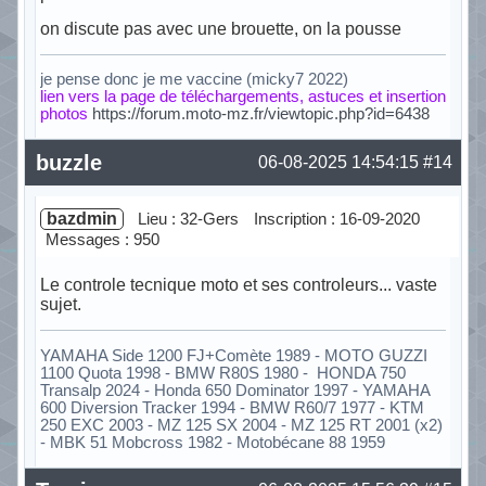
on discute pas avec une brouette, on la pousse
je pense donc je me vaccine (micky7 2022)
lien vers la page de téléchargements, astuces et insertion
photos
https://forum.moto-mz.fr/viewtopic.php?id=6438
Hors ligne
buzzle
06-08-2025 14:54:15
#14
bazdmin
Lieu : 32-Gers
Inscription : 16-09-2020
Messages : 950
Le controle tecnique moto et ses controleurs... vaste
sujet.
YAMAHA Side 1200 FJ+Comète 1989 - MOTO GUZZI
1100 Quota 1998 - BMW R80S 1980 - HONDA 750
Transalp 2024 - Honda 650 Dominator 1997 - YAMAHA
600 Diversion Tracker 1994 - BMW R60/7 1977 - KTM
250 EXC 2003 - MZ 125 SX 2004 - MZ 125 RT 2001 (x2)
- MBK 51 Mobcross 1982 - Motobécane 88 1959
Hors ligne