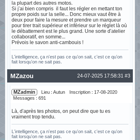
la plupart des autres motos.
Si j'ai bien compris il faut les régler en mettant ton
propre poids sur la selle... Donc mieux vaut être à
deux pour faire la mesure et prendre un marqueur
pour tirer trait supérieur et inférieur sur le réglet là où
le débattement est le plus grand. Une sorte d'atelier
collaboratif, en somme...
Prévois le savon anti-cambouis !
L'intelligence, ça n'est pas ce qu'on sait, c'est ce qu'on
fait lorsqu'on ne sait pas.
Hors ligne
MZazou
24-07-2025 17:58:31
#3
MZadmin
Lieu : Autun
Inscription : 17-08-2020
Messages : 691
Là, d'après tes photos, on peut dire que tu es
vraiment trop tendu.
L'intelligence, ça n'est pas ce qu'on sait, c'est ce qu'on
fait lorsqu'on ne sait pas.