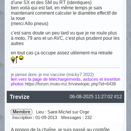
d'une SX et des SM ou RT (identiques)
ben voilà qui est fait, en même temps je sais
maintenant comment calculer le diamètre effectif de
la roue
(merci Allo pneus)
c'est sans doute un peu tard vu que je ne roule plus
à moto, 79 ans et un AVC, c'est plus prudent pour les
autres
en tout cas ça occupe assez utilement ma retraite
je pense donc je me vaccine (micky7 2022)
lien vers la page de téléchargements, astuces et insertion
photos
https://forum.moto-mz.fr/viewtopic.php?id=6438
Hors ligne
Trevize
06-08-2025 11:27:02
#12
Membre
Lieu : Saint-Michel sur Orge
Inscription : 01-09-2013
Messages : 232
A propos de la chaîne, je suis passé au contrôle