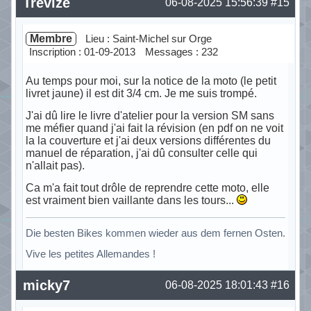
Trevize
06-08-2025 15:56:39
#15
Membre
Lieu : Saint-Michel sur Orge
Inscription : 01-09-2013
Messages : 232
Au temps pour moi, sur la notice de la moto (le petit
livret jaune) il est dit 3/4 cm. Je me suis trompé.
J'ai dû lire le livre d'atelier pour la version SM sans
me méfier quand j'ai fait la révision (en pdf on ne voit
la la couverture et j'ai deux versions différentes du
manuel de réparation, j'ai dû consulter celle qui
n'allait pas).
Ca m'a fait tout drôle de reprendre cette moto, elle
est vraiment bien vaillante dans les tours...
Die besten Bikes kommen wieder aus dem fernen Osten.
Vive les petites Allemandes !
Hors ligne
micky7
06-08-2025 18:01:43
#16