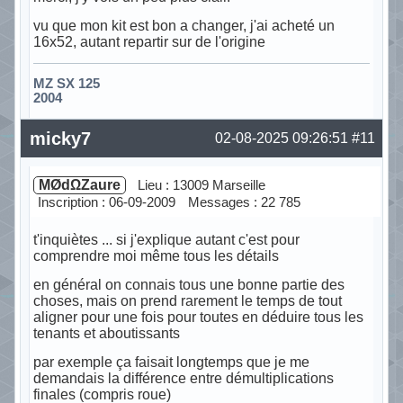
vu que mon kit est bon a changer, j'ai acheté un
16x52, autant repartir sur de l'origine
MZ SX 125
2004
Hors ligne
micky7
02-08-2025 09:26:51
#11
MØdΩZaure
Lieu : 13009 Marseille
Inscription : 06-09-2009
Messages : 22 785
t'inquiètes ... si j'explique autant c'est pour
comprendre moi même tous les détails
en général on connais tous une bonne partie des
choses, mais on prend rarement le temps de tout
aligner pour une fois pour toutes en déduire tous les
tenants et aboutissants
par exemple ça faisait longtemps que je me
demandais la différence entre démultiplications
finales (compris roue)