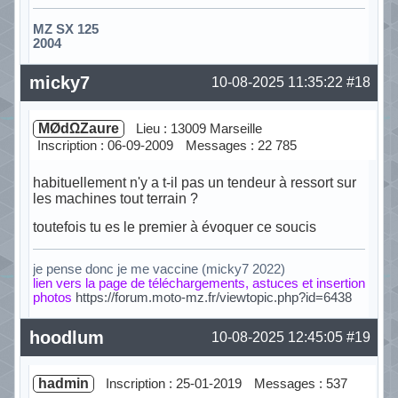
MZ SX 125
2004
Hors ligne
micky7
10-08-2025 11:35:22
#18
MØdΩZaure
Lieu : 13009 Marseille
Inscription : 06-09-2009
Messages : 22 785
habituellement n'y a t-il pas un tendeur à ressort sur
les machines tout terrain ?
toutefois tu es le premier à évoquer ce soucis
je pense donc je me vaccine (micky7 2022)
lien vers la page de téléchargements, astuces et insertion
photos
https://forum.moto-mz.fr/viewtopic.php?id=6438
Hors ligne
hoodlum
10-08-2025 12:45:05
#19
hadmin
Inscription : 25-01-2019
Messages : 537