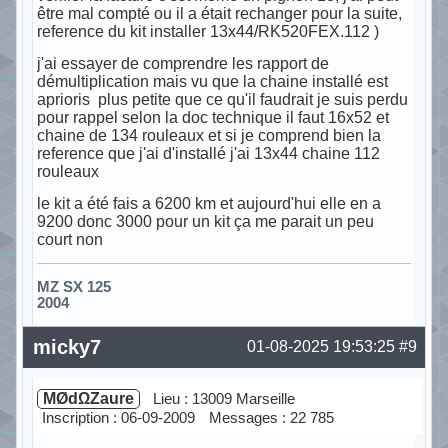
être mal compté ou il a était rechanger pour la suite,
reference du kit installer 13x44/RK520FEX.112 )
j'ai essayer de comprendre les rapport de
démultiplication mais vu que la chaine installé est
aprioris plus petite que ce qu'il faudrait je suis perdu
pour rappel selon la doc technique il faut 16x52 et
chaine de 134 rouleaux et si je comprend bien la
reference que j'ai d'installé j'ai 13x44 chaine 112
rouleaux
le kit a été fais a 6200 km et aujourd'hui elle en a
9200 donc 3000 pour un kit ça me parait un peu
court non
MZ SX 125
2004
Hors ligne
micky7
01-08-2025 19:53:25
#9
MØdΩZaure
Lieu : 13009 Marseille
Inscription : 06-09-2009
Messages : 22 785