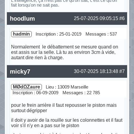
L'intelligence, ça n'est pas ce qu'on sait, c'est ce qu'on
fait lorsqu'on ne sait pas.
Hors ligne
hoodlum
25-07-2025 09:05:15
#6
hadmin
Inscription : 25-01-2019
Messages : 537
Normalement le débattement se mesure quand on
est assis sur la selle. Là tu as environ 3cm à vide,
autant dire rien à charge.
Hors ligne
micky7
30-07-2025 18:13:48
#7
MØdΩZaure
Lieu : 13009 Marseille
Inscription : 06-09-2009
Messages : 22 785
pour le frein arrière il faut repousser le piston mais
surtout dégripper
il doit y avoir de la rouille sur les colonnettes et il faut
voir s'il n'y en a pas sur le piston