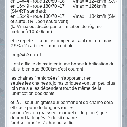
en 14x44 - roue 120/80 -18 → Vmax = 124km/h (SX)
en 16x49 - roue 130/70 -17 → Vmax = 126km/h
(SM/RT standard)
en 15x49 - roue 130/70 -17 → Vmax = 134km/h (SM
et surtout RT/bon saute vent)
(la Vmax est dictée par la limitation de régime
moteur à 10500t/mn)
et je répète ... la boite compense sauf en 1ère mais
2.5% d'écart c'est imperceptible
longévité du kit
il est difficile de maintenir une bonne lubrification du
kit, si bien que 3000km c'est courant
les chaines "renforcées" n'apportent rien
seules les chaines à joints toriques vont un peu plus
loin mais elles dépendent tout de même de la
lubrification des dents
et là ... seul un graisseur permanent de chaine sera
efficace pour de longues routes
sinon c'est du graisseur manuel (... le pilote) que
dépend la longévité du kit chaine
faudrait lubrifier à chaque sortie