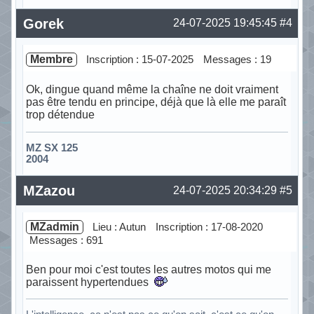
Hors ligne
Gorek
24-07-2025 19:45:45
#4
Membre
Inscription : 15-07-2025
Messages : 19
Ok, dingue quand même la chaîne ne doit vraiment
pas être tendu en principe, déjà que là elle me paraît
trop détendue
MZ SX 125
2004
Hors ligne
MZazou
24-07-2025 20:34:29
#5
MZadmin
Lieu : Autun
Inscription : 17-08-2020
Messages : 691
Ben pour moi c'est toutes les autres motos qui me
paraissent hypertendues