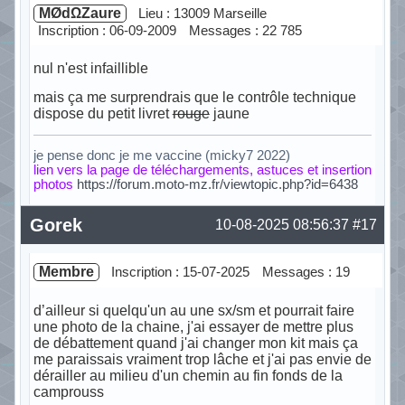
MØdΩZaure
Lieu : 13009 Marseille
Inscription : 06-09-2009
Messages : 22 785
nul n'est infaillible
mais ça me surprendrais que le contrôle technique
dispose du petit livret
rouge
jaune
je pense donc je me vaccine (micky7 2022)
lien vers la page de téléchargements, astuces et insertion
photos
https://forum.moto-mz.fr/viewtopic.php?id=6438
Hors ligne
Gorek
10-08-2025 08:56:37
#17
Membre
Inscription : 15-07-2025
Messages : 19
d’ailleur si quelqu'un au une sx/sm et pourrait faire
une photo de la chaine, j'ai essayer de mettre plus
de débattement quand j'ai changer mon kit mais ça
me paraissais vraiment trop lâche et j'ai pas envie de
dérailler au milieu d'un chemin au fin fonds de la
camprouss