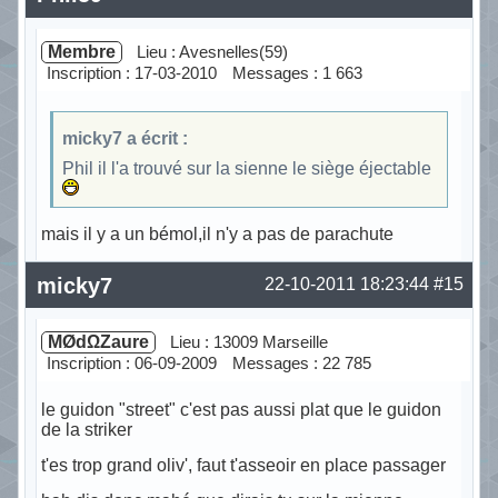
Membre
Lieu : Avesnelles(59)
Inscription : 17-03-2010
Messages : 1 663
micky7 a écrit :
Phil il l'a trouvé sur la sienne le siège éjectable
mais il y a un bémol,il n'y a pas de parachute
Hors ligne
micky7
22-10-2011 18:23:44
#15
MØdΩZaure
Lieu : 13009 Marseille
Inscription : 06-09-2009
Messages : 22 785
le guidon "street" c'est pas aussi plat que le guidon
de la striker
t'es trop grand oliv', faut t'asseoir en place passager