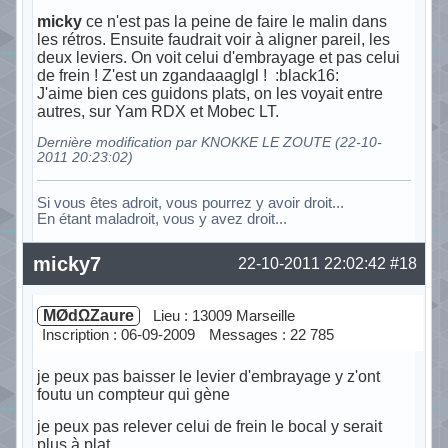
micky
ce n'est pas la peine de faire le malin dans
les rétros. Ensuite faudrait voir à aligner pareil, les
deux leviers. On voit celui d'embrayage et pas celui
de frein ! Z'est un zgandaaaglgl ! :black16:
J'aime bien ces guidons plats, on les voyait entre
autres, sur Yam RDX et Mobec LT.
Dernière modification par KNOKKE LE ZOUTE (22-10-
2011 20:23:02)
Si vous êtes adroit, vous pourrez y avoir droit...
En étant maladroit, vous y avez droit...
Hors ligne
micky7
22-10-2011 22:02:42
#18
MØdΩZaure
Lieu : 13009 Marseille
Inscription : 06-09-2009
Messages : 22 785
je peux pas baisser le levier d'embrayage y z'ont
foutu un compteur qui gène
je peux pas relever celui de frein le bocal y serait
plus à plat