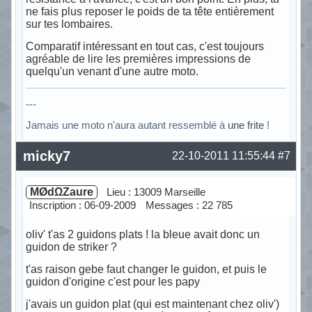
ne fais plus reposer le poids de ta tête entièrement
sur tes lombaires.
Comparatif intéressant en tout cas, c'est toujours
agréable de lire les premières impressions de
quelqu'un venant d'une autre moto.
---
Jamais une moto n'aura autant ressemblé à
une frite
!
Hors ligne
micky7
22-10-2011 11:55:44
#7
MØdΩZaure
Lieu : 13009 Marseille
Inscription : 06-09-2009
Messages : 22 785
oliv' t'as 2 guidons plats ! la bleue avait donc un
guidon de striker ?
t'as raison gebe faut changer le guidon, et puis le
guidon d'origine c'est pour les papy
j'avais un guidon plat (qui est maintenant chez oliv')