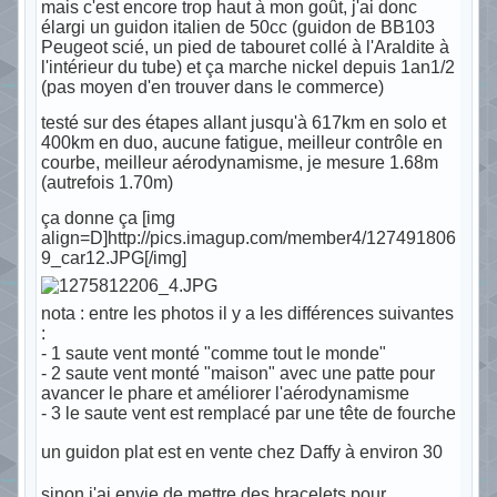
mais c'est encore trop haut à mon goût, j'ai donc
élargi un guidon italien de 50cc (guidon de BB103
Peugeot scié, un pied de tabouret collé à l'Araldite à
l'intérieur du tube) et ça marche nickel depuis 1an1/2
(pas moyen d'en trouver dans le commerce)
testé sur des étapes allant jusqu'à 617km en solo et
400km en duo, aucune fatigue, meilleur contrôle en
courbe, meilleur aérodynamisme, je mesure 1.68m
(autrefois 1.70m)
ça donne ça [img
align=D]http://pics.imagup.com/member4/127491806
9_car12.JPG[/img]
nota : entre les photos il y a les différences suivantes
:
- 1 saute vent monté "comme tout le monde"
- 2 saute vent monté "maison" avec une patte pour
avancer le phare et améliorer l'aérodynamisme
- 3 le saute vent est remplacé par une tête de fourche
un guidon plat est en vente chez Daffy à environ 30
sinon j'ai envie de mettre des bracelets pour