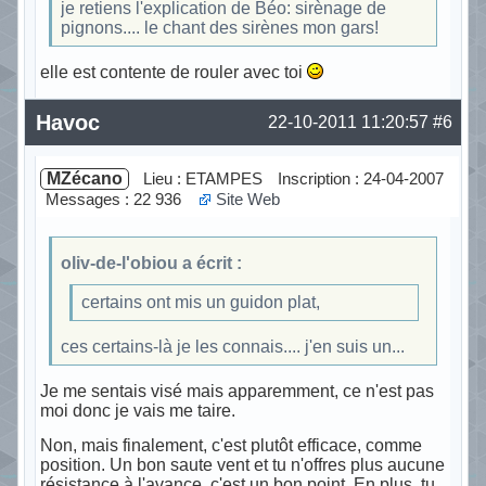
je retiens l'explication de Béo: sirènage de
pignons.... le chant des sirènes mon gars!
elle est contente de rouler avec toi
Hors ligne
Havoc
22-10-2011 11:20:57
#6
MZécano
Lieu : ETAMPES
Inscription : 24-04-2007
Messages : 22 936
Site Web
oliv-de-l'obiou a écrit :
certains ont mis un guidon plat,
ces certains-là je les connais.... j'en suis un...
Je me sentais visé mais apparemment, ce n'est pas
moi donc je vais me taire.
Non, mais finalement, c'est plutôt efficace, comme
position. Un bon saute vent et tu n'offres plus aucune
résistance à l'avance, c'est un bon point. En plus, tu