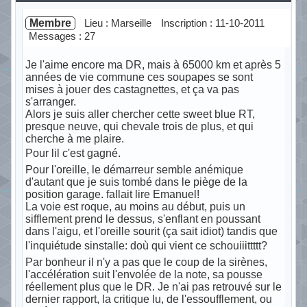
Membre
Lieu : Marseille
Inscription : 11-10-2011
Messages : 27
Je l'aime encore ma DR, mais à 65000 km et après 5
années de vie commune ces soupapes se sont
mises à jouer des castagnettes, et ça va pas
s'arranger.
Alors je suis aller chercher cette sweet blue RT,
presque neuve, qui chevale trois de plus, et qui
cherche à me plaire.
Pour lil c'est gagné.
Pour l'oreille, le démarreur semble anémique
d'autant que je suis tombé dans le piège de la
position garage. fallait lire Emanuel!
La voie est roque, au moins au début, puis un
sifflement prend le dessus, s'enflant en poussant
dans l'aigu, et l'oreille sourit (ça sait idiot) tandis que
l'inquiétude sinstalle: doù qui vient ce schouiiittttt?
Par bonheur il n'y a pas que le coup de la sirènes,
l'accélération suit l'envolée de la note, sa pousse
réellement plus que le DR. Je n'ai pas retrouvé sur le
dernier rapport, la critique lu, de l'essoufflement, ou