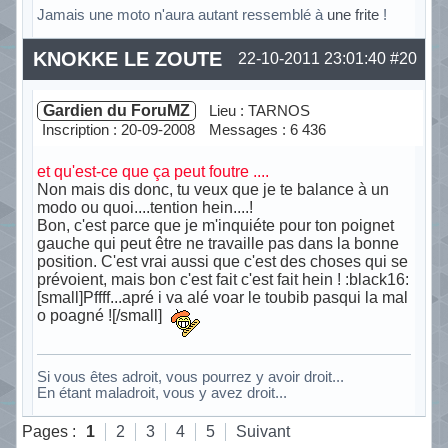
Jamais une moto n'aura autant ressemblé à
une frite
!
Hors ligne
KNOKKE LE ZOUTE
22-10-2011 23:01:40
#20
Gardien du ForuMZ
Lieu : TARNOS
Inscription : 20-09-2008
Messages : 6 436
et qu'est-ce que ça peut foutre ....
Non mais dis donc, tu veux que je te balance à un
modo ou quoi....tention hein....!
Bon, c'est parce que je m'inquiéte pour ton poignet
gauche qui peut être ne travaille pas dans la bonne
position. C'est vrai aussi que c'est des choses qui se
prévoient, mais bon c'est fait c'est fait hein ! :black16:
[small]Pffff...apré i va alé voar le toubib pasqui la mal
o poagné ![/small]
Si vous êtes adroit, vous pourrez y avoir droit...
En étant maladroit, vous y avez droit...
Hors ligne
Pages :
1
2
3
4
5
Suivant