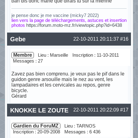
bah dis donc mahé que dirais tu sur la mienne
je pense donc je me vaccine (micky7 2022)
lien vers la page de téléchargements, astuces et insertion
photos
https://forum.moto-mz.fr/viewtopic.php?id=6438
Hors ligne
Gebe
22-10-2011 20:11:37
#16
Membre
Lieu : Marseille
Inscription : 11-10-2011
Messages : 27
Zavez pas bien comprenu. je veux pas le pif dans le
guidon genre arsouille mais le nez au vent, les
lampadaires et les cervicales au repos, genre
bicycle.
Gérard
Hors ligne
KNOKKE LE ZOUTE
22-10-2011 20:22:09
#17
Gardien du ForuMZ
Lieu : TARNOS
Inscription : 20-09-2008
Messages : 6 436