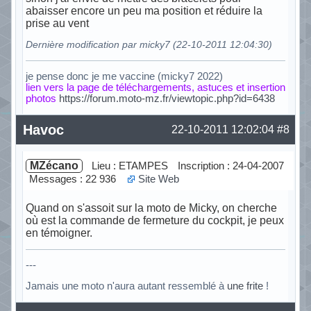
abaisser encore un peu ma position et réduire la
prise au vent
Dernière modification par micky7 (22-10-2011 12:04:30)
je pense donc je me vaccine (micky7 2022)
lien vers la page de téléchargements, astuces et insertion
photos
https://forum.moto-mz.fr/viewtopic.php?id=6438
Hors ligne
Havoc
22-10-2011 12:02:04
#8
MZécano
Lieu : ETAMPES
Inscription : 24-04-2007
Messages : 22 936
Site Web
Quand on s'assoit sur la moto de Micky, on cherche
où est la commande de fermeture du cockpit, je peux
en témoigner.
---
Jamais une moto n'aura autant ressemblé à
une frite
!