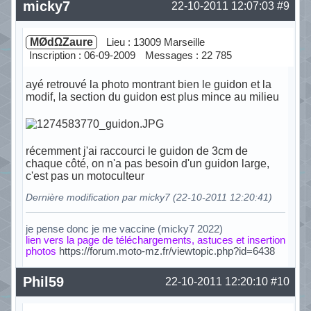
Hors ligne
micky7
22-10-2011 12:07:03
#9
MØdΩZaure
Lieu : 13009 Marseille
Inscription : 06-09-2009
Messages : 22 785
ayé retrouvé la photo montrant bien le guidon et la
modif, la section du guidon est plus mince au milieu
récemment j'ai raccourci le guidon de 3cm de
chaque côté, on n'a pas besoin d'un guidon large,
c'est pas un motoculteur
Dernière modification par micky7 (22-10-2011 12:20:41)
je pense donc je me vaccine (micky7 2022)
lien vers la page de téléchargements, astuces et insertion
photos
https://forum.moto-mz.fr/viewtopic.php?id=6438
Hors ligne
Phil59
22-10-2011 12:20:10
#10