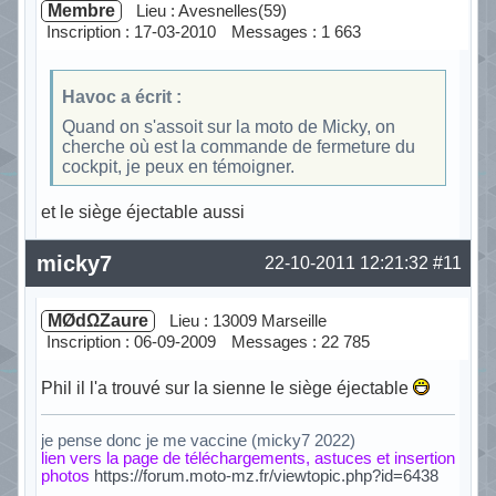
Membre
Lieu : Avesnelles(59)
Inscription : 17-03-2010
Messages : 1 663
Havoc a écrit :
Quand on s'assoit sur la moto de Micky, on
cherche où est la commande de fermeture du
cockpit, je peux en témoigner.
et le siège éjectable aussi
Hors ligne
micky7
22-10-2011 12:21:32
#11
MØdΩZaure
Lieu : 13009 Marseille
Inscription : 06-09-2009
Messages : 22 785
Phil il l'a trouvé sur la sienne le siège éjectable
je pense donc je me vaccine (micky7 2022)
lien vers la page de téléchargements, astuces et insertion
photos
https://forum.moto-mz.fr/viewtopic.php?id=6438