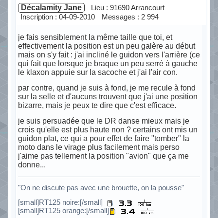
Décalamity Jane
Lieu : 91690 Arrancourt
Inscription : 04-09-2010
Messages : 2 994
je fais sensiblement la même taille que toi, et
effectivement la position est un peu galère au début
mais on s'y fait : j'ai incliné le guidon vers l'arrière (ce
qui fait que lorsque je braque un peu serré à gauche
le klaxon appuie sur la sacoche et j'ai l'air con.
par contre, quand je suis à fond, je me recule à fond
sur la selle et d'aucuns trouvent que j'ai une position
bizarre, mais je peux te dire que c'est efficace.
je suis persuadée que le DR danse mieux mais je
crois qu'elle est plus haute non ? certains ont mis un
guidon plat, ce qui a pour effet de faire "tomber" la
moto dans le virage plus facilement mais perso
j'aime pas tellement la position "avion" que ça me
donne...
"On ne discute pas avec une brouette, on la pousse"
[small]RT125 noire:[/small]
[small]RT125 orange:[/small]