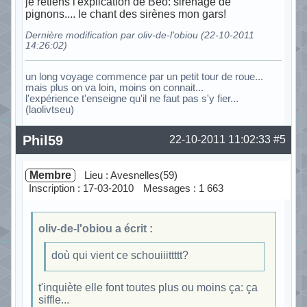
je retiens l'explication de Béo: sirènage de
pignons.... le chant des sirènes mon gars!
Dernière modification par oliv-de-l'obiou (22-10-2011
14:26:02)
un long voyage commence par un petit tour de roue...
mais plus on va loin, moins on connait...
l'expérience t'enseigne qu'il ne faut pas s'y fier...
(laolivtseu)
Hors ligne
Phil59
22-10-2011 11:02:33
#5
Membre
Lieu : Avesnelles(59)
Inscription : 17-03-2010
Messages : 1 663
oliv-de-l'obiou a écrit :
doù qui vient ce schouiiittttt?
t'inquiète elle font toutes plus ou moins ça: ça
siffle...