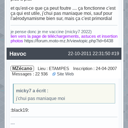
et qu'est-ce que ça peut foutre .... ça fonctionne c'est
ça qui est utile, j'chui pas maniaque moi, sauf pour
l'aérodynamisme bien sur, mais ça c'est primordial
je pense donc je me vaccine (micky7 2022)
lien vers la page de téléchargements, astuces et insertion
photos
https://forum.moto-mz.fr/viewtopic.php?id=6438
Hors ligne
Havoc
22-10-2011 22:31:50
#19
MZécano
Lieu : ETAMPES
Inscription : 24-04-2007
Messages : 22 936
Site Web
micky7 a écrit :
j'chui pas maniaque moi
:black19:
---