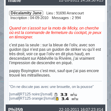
mahé
22-10-2011 14:39:58
#13
Décalamity Jane
Lieu : 91690 Arrancourt
Inscription : 04-09-2010
Messages : 2 994
Quand on s'assoit sur la moto de Micky, on cherche
où est la commande de fermeture du cockpit, je peux
en témoigner.
c'est pas la seule : sur la bleue de l'oliv, avec son
guidon (qui n'est pas un guidon de striker vu qu'il est
très droit, voir ce que l'oliv en dit plus haut), en
descendant sur Abbéville la Rivière, j'ai vraiment
l'impression de descendre en piqué.
pappy Boyington c'est moi, sauf que j'ai pas encore
trouvé les mitrailleuses.
"On ne discute pas avec une brouette, on la pousse"
[small]RT125 noire:[/small]
[small]RT125 orange:[/small]
Hors ligne
Phil59
22-10-2011 16:07:23
#14