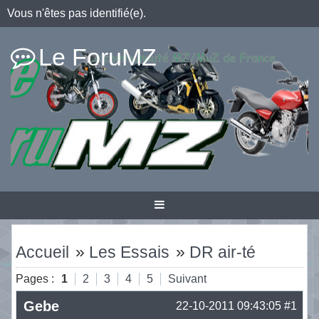
Vous n'êtes pas identifié(e).
Le ForuMZ
Accueil
»
Les Essais
»
DR air-té
Pages :
1
2
3
4
5
Suivant
Gebe
22-10-2011 09:43:05
#1