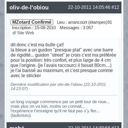
Hors ligne
oliv-de-l'obiou
22-10-2011 14:05:46
#12
MZotard Confirmé
Lieu : arrancourt (étampes)91
Inscription : 15-08-2010
Messages : 3 057
Site Web
dit donc c'est ma bulle ça!!
la bleue a un guidon "presque plat" avec une barre
de rigidité... guidon "street" je crois c'est ma préférée
pour la position: très confort, et plus large de 4 cm
que l'origine. (je l'avais raccourci il faisait 80cm....)
je l'ai baissé au maximum, et c'est presque comme
avec le stricker
Dernière modification par oliv-de-l'obiou (22-10-2011
14:23:07)
un long voyage commence par un petit tour de roue...
mais plus on va loin, moins on connait...
l'expérience t'enseigne qu'il ne faut pas s'y fier...
(laolivtseu)
Hors ligne