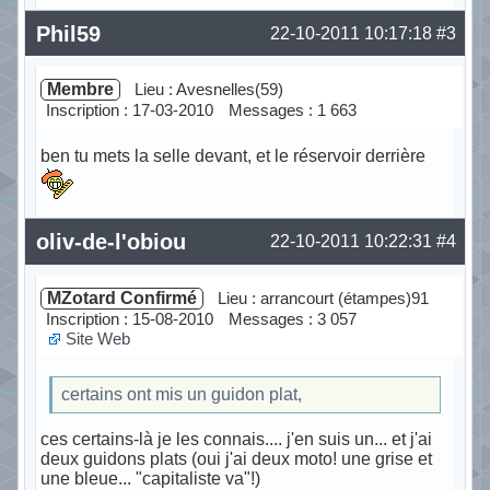
Hors ligne
Phil59
22-10-2011 10:17:18
#3
Membre
Lieu : Avesnelles(59)
Inscription : 17-03-2010
Messages : 1 663
ben tu mets la selle devant, et le réservoir derrière
Hors ligne
oliv-de-l'obiou
22-10-2011 10:22:31
#4
MZotard Confirmé
Lieu : arrancourt (étampes)91
Inscription : 15-08-2010
Messages : 3 057
Site Web
certains ont mis un guidon plat,
ces certains-là je les connais.... j'en suis un... et j'ai
deux guidons plats (oui j'ai deux moto! une grise et
une bleue... "capitaliste va"!)