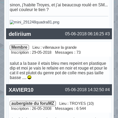
sinon, j'habite Troyes, et j'ai beaucoup roulé en SM...
quel couleur le tien ?
Hors ligne
deliriium
05-06-2018 06:16:25
#3
Membre
Lieu : villenauxe la grande
Inscription : 29-05-2018
Messages : 73
salut a la base il etais bleu mes repeint en plastique
dip et moi je vais le refaire en noir et rouge et pour le
cat il est plutot du genre pot de colle mes pas taille
basse ....
Hors ligne
XAVIER10
05-06-2018 14:32:50
#4
aubergiste du foruMZ
Lieu : TROYES (10)
Inscription : 26-05-2008
Messages : 6 544