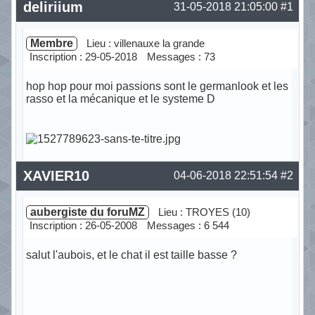
deliriium
31-05-2018 21:05:00
#1
Membre
Lieu : villenauxe la grande
Inscription : 29-05-2018
Messages : 73
hop hop pour moi passions sont le germanlook et les
rasso et la mécanique et le systeme D
Hors ligne
XAVIER10
04-06-2018 22:51:54
#2
aubergiste du foruMZ
Lieu : TROYES (10)
Inscription : 26-05-2008
Messages : 6 544
salut l'aubois, et le chat il est taille basse ?