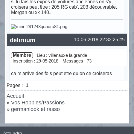
si tu fais les expos de voitures anciennes on s'y
croisera peut être : 205 RG cab', 203 découvrable,
Morgan ou xk 140...
Hors ligne
deliriium
10-06-2018 22:33:25
#5
Membre
Lieu : villenauxe la grande
Inscription : 29-05-2018
Messages : 73
ca m arrive des fois peut etre qu on ce croiseras
Hors ligne
Pages :
1
Accueil
»
Vos Hobbies/Passions
»
germanlook et rasso
Atteindre