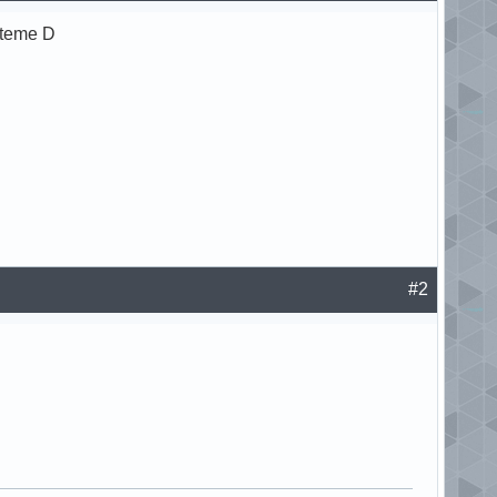
steme D
#2