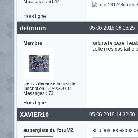
Messages : 6 544
Hors ligne
deliriium
05-06-2018 06:16:25
Membre
salut a la base il eta
colle mes pas taille b
Lieu : villenauxe la grande
Inscription : 29-05-2018
Messages : 73
Hors ligne
XAVIER10
05-06-2018 14:32:50
aubergiste du foruMZ
si tu fais les expos 