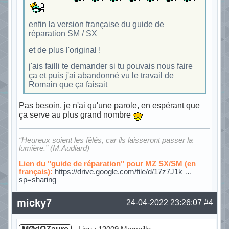
enfin la version française du guide de
réparation SM / SX
et de plus l'original !
j'ais failli te demander si tu pouvais nous faire
ça et puis j'ai abandonné vu le travail de
Romain que ça faisait
Pas besoin, je n'ai qu'une parole, en espérant que
ça serve au plus grand nombre
“Heureux soient les fêlés, car ils laisseront passer la
lumière.” (M.Audiard)
Lien du "guide de réparation" pour MZ SX/SM (en
français):
https://drive.google.com/file/d/17z7J1k …
sp=sharing
Hors ligne
micky7
24-04-2022 23:26:07
#4