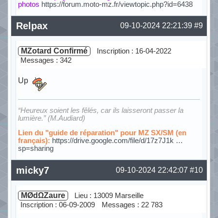
photos
https://forum.moto-mz.fr/viewtopic.php?id=6438
Hors ligne
Relpax
09-10-2024 22:21:39
#9
MZotard Confirmé
Inscription : 16-04-2022
Messages : 342
Up
“Heureux soient les fêlés, car ils laisseront passer la
lumière.” (M.Audiard)
Lien du "guide de réparation" pour MZ SX/SM (en
français):
https://drive.google.com/file/d/17z7J1k …
sp=sharing
Hors ligne
micky7
09-10-2024 22:42:07
#10
MØdΩZaure
Lieu : 13009 Marseille
Inscription : 06-09-2009
Messages : 22 783