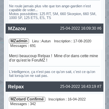
Ne roule jamais plus vite que ton ange-gardien n'est
capable de voler...
Motos possédées: 125 RT, SM, 660 Skorpion, 660 SM,
1000 SF, 125 ETS, ES, TS
Hors ligne
MZazou
25-04-2022 16:09:30
#6
MZadmin
Lieu : Autun
Inscription : 17-08-2020
Messages : 691
Merci beaucoup Relpax ! Mine d'or dans cette mine
d'or qu'est le ForuMZ !
L'intelligence, ça n'est pas ce qu'on sait, c'est ce qu'on
fait lorsqu'on ne sait pas.
Hors ligne
Relpax
25-04-2022 16:43:19
#7
MZotard Confirmé
Inscription : 16-04-2022
Messages : 342