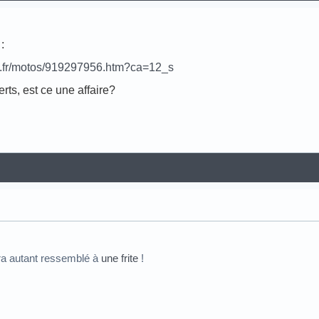
:
n.fr/motos/919297956.htm?ca=12_s
rts, est ce une affaire?
ra autant ressemblé à
une frite
!