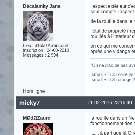
Décalamity Jane
l'aspect extérieur c'e
seul compte l'aspect i
de la rouille dans le
l'état de propreté ir
rouillés à l'intérie
Lieu : 91690 Arrancourt
en ce qui me concern
Inscription : 04-09-2010
après une vidange et
Messages : 2 994
"On ne discute pas ave
[small]RT125 noire:[/
[small]RT125 orange:[/
Hors ligne
micky7
11-02-2016 23:16:40
MØdΩZaure
la rouille dans un Ne
fonctionnement des r
....... à part que là 