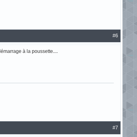
#6
démarrage à la poussette....
#7