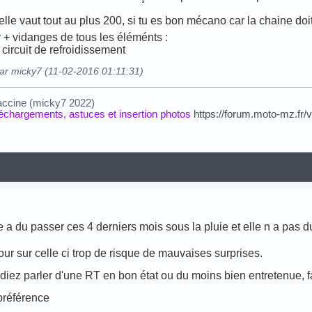
lle vaut tout au plus 200, si tu es bon mécano car la chaine do
 + vidanges de tous les éléménts :
, circuit de refroidissement
par micky7 (11-02-2016 01:11:31)
accine (micky7 2022)
éléchargements, astuces et insertion photos
https://forum.moto-mz.fr/
 a du passer ces 4 derniers mois sous la pluie et elle n a pas du
ur sur celle ci trop de risque de mauvaises surprises.
diez parler d'une RT en bon état ou du moins bien entretenue, f
préférence