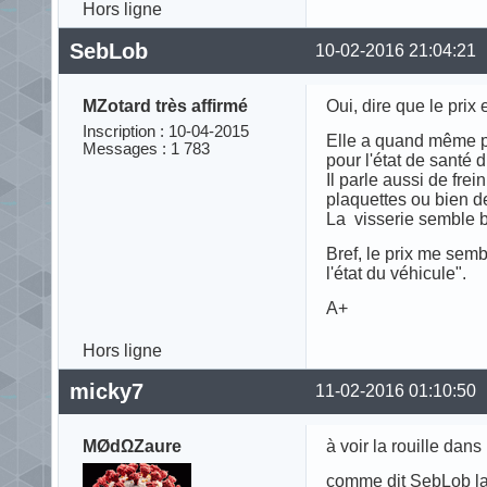
Hors ligne
SebLob
10-02-2016 21:04:21
MZotard très affirmé
Oui, dire que le prix
Inscription : 10-04-2015
Elle a quand même pas
Messages : 1 783
pour l'état de santé d
Il parle aussi de frei
plaquettes ou bien de
La visserie semble 
Bref, le prix me sembl
l'état du véhicule".
A+
Hors ligne
micky7
11-02-2016 01:10:50
MØdΩZaure
à voir la rouille dans
comme dit SebLob la 