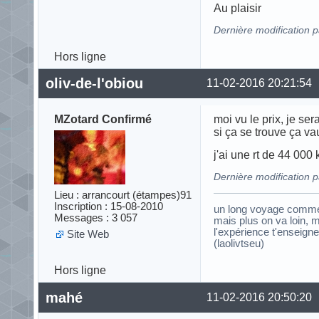
Au plaisir
Dernière modification 
Hors ligne
oliv-de-l'obiou
11-02-2016 20:21:54
MZotard Confirmé
moi vu le prix, je se
si ça se trouve ça vau
j'ai une rt de 44 00
Dernière modification p
Lieu : arrancourt (étampes)91
Inscription : 15-08-2010
un long voyage commenc
Messages : 3 057
mais plus on va loin, m
l'expérience t'enseigne q
Site Web
(laolivtseu)
Hors ligne
mahé
11-02-2016 20:50:20