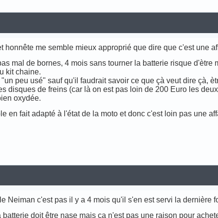
 et honnête me semble mieux approprié que dire que c'est une aff
 mal de bornes, 4 mois sans tourner la batterie risque d'ètre mo
u kit chaine.
n "un peu usé" sauf qu'il faudrait savoir ce que çà veut dire çà, èt
s disques de freins (car là on est pas loin de 200 Euro les deux
bien oxydée.
e en fait adapté à l'état de la moto et donc c'est loin pas une aff
 le Neiman c'est pas il y a 4 mois qu'il s'en est servi la dernière f
batterie doit être nase mais ça n'est pas une raison pour achete