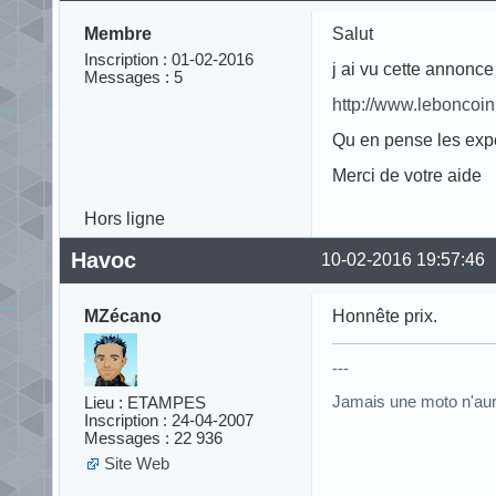
Membre
Salut
Inscription : 01-02-2016
j ai vu cette annonce 
Messages : 5
http://www.leboncoi
Qu en pense les expe
Merci de votre aide
Hors ligne
Havoc
10-02-2016 19:57:46
MZécano
Honnête prix.
---
Jamais une moto n'au
Lieu : ETAMPES
Inscription : 24-04-2007
Messages : 22 936
Site Web