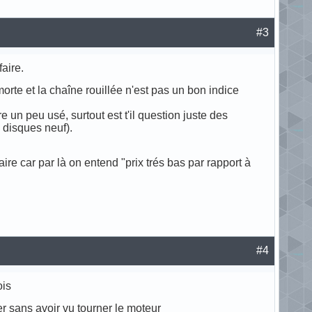
#3
aire.
rte et la chaîne rouillée n'est pas un bon indice
re un peu usé, surtout est t'il question juste des
 disques neuf).
aire car par là on entend "prix trés bas par rapport à
#4
ois
r sans avoir vu tourner le moteur