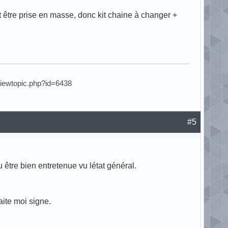
it être prise en masse, donc kit chaine à changer +
viewtopic.php?id=6438
#5
 être bien entretenue vu létat général.
aite moi signe.