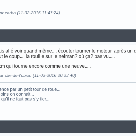
par carbo (11-02-2016 11:43:24)
rais allé voir quand même.... écouter tourner le moteur, après un 
t le coup.... la rouille sur le neiman? où ça? pas vu.....
0 km qui tourne encore comme une neuve.....
ar oliv-de-l'obiou (11-02-2016 20:23:40)
e par un petit tour de roue...
oins on connait...
u'il ne faut pas s'y fier...