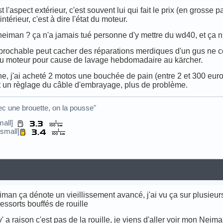
st l'aspect extérieur, c'est souvent lui qui fait le prix (en grosse p
ntérieur, c'est à dire l'état du moteur.
 neiman ? ça n'a jamais tué personne d'y mettre du wd40, et ça n
réprochable peut cacher des réparations merdiques d'un gus ne c
ur du moteur pour cause de lavage hebdomadaire au kärcher.
e, j'ai acheté 2 motos une bouchée de pain (entre 2 et 300 euro
 un règlage du câble d'embrayage, plus de problème.
c une brouette, on la pousse"
small]
small]
iman ça dénote un vieillissement avancé, j'ai vu ça sur plusieur
essorts bouffés de rouille
Oliv' a raison c'est pas de la rouille, je viens d'aller voir mon Ne