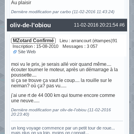
Au plaisir
Dernière modification par carbo (11-02-2016 11:43:24)
Hors ligne
oliv-de-l'obiou
11-02-2016 20:21:54
#6
MZotard Confirmé
Lieu : arrancourt (étampes)91
Inscription : 15-08-2010
Messages : 3 057
Site Web
moi vu le prix, je serais allé voir quand même....
écouter tourner le moteur, après un démarrage à la
poussette....
si ça se trouve ça vaut le coup.... la rouille sur le
neiman? où ça? pas vu.....
j'ai une rt de 44 000 km qui tourne encore comme
une neuve.....
Dernière modification par oliv-de-l'obiou (11-02-2016
20:23:40)
un long voyage commence par un petit tour de roue...
mais plus on va loin, moins on connait...