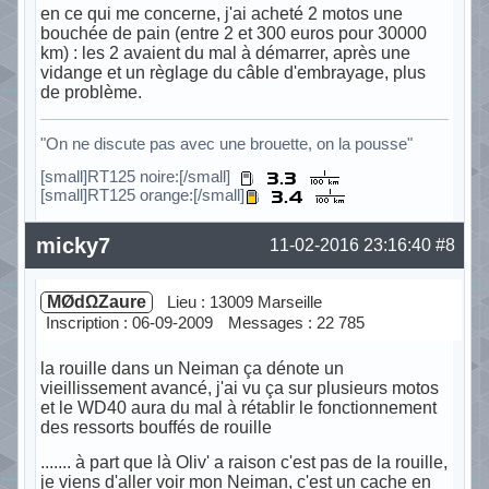
en ce qui me concerne, j'ai acheté 2 motos une
bouchée de pain (entre 2 et 300 euros pour 30000
km) : les 2 avaient du mal à démarrer, après une
vidange et un règlage du câble d'embrayage, plus
de problème.
"On ne discute pas avec une brouette, on la pousse"
[small]RT125 noire:[/small]
[small]RT125 orange:[/small]
Hors ligne
micky7
11-02-2016 23:16:40
#8
MØdΩZaure
Lieu : 13009 Marseille
Inscription : 06-09-2009
Messages : 22 785
la rouille dans un Neiman ça dénote un
vieillissement avancé, j'ai vu ça sur plusieurs motos
et le WD40 aura du mal à rétablir le fonctionnement
des ressorts bouffés de rouille
....... à part que là Oliv' a raison c'est pas de la rouille,
je viens d'aller voir mon Neiman, c'est un cache en