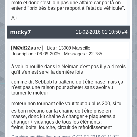
moto et donc c'est loin pas une affaire car par là on
entend "prix trés bas par rapport à l'état du véhicule".
A+
Hors ligne
micky7
11-02-2016 01:10:50
#4
MØdΩZaure
Lieu : 13009 Marseille
Inscription : 06-09-2009
Messages : 22 785
à voir la rouille dans le Neiman c'est pas il y a 4 mois
qu'il s'en est servi la dernière fois
comme dit SebLob la batterie doit être nase mais ça
n'est pas une raison pour acheter sans avoir vu
tourner le moteur
moteur non tournant elle vaut tout au plus 200, si tu
es bon mécano car la chaine doit être prise en
masse, donc kit chaine à changer + plaquettes à
changer + vidanges de tous les éléménts :
freins, boite, fourche, circuit de refroidissement
Dernière modification par micky7 (11-02-2016 01:11:31)