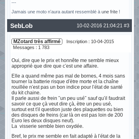
---
Jamais une moto n'aura autant ressemblé à
une frite
!
Hors ligne
SebLob
10-02-2016 21:04:21
#3
MZotard très affirmé
Inscription : 10-04-2015
Messages : 1 783
Oui, dire que le prix et honnête me semble mieux
approprié que dire que c'est une affaire.
Elle a quand même pas mal de bornes, 4 mois sans
tourner la batterie risque d'ètre morte et la chaîne
rouillée n'est pas un bon indice pour l'état de santé
du kit chaine.
Il parle aussi de frein "un peu usé" sauf qu'il faudrait
savoir ce que çà veut dire çà, ètre un peu usé,
surtout est t'il question juste des plaquettes ou bien
des disques de freins (car là on est pas loin de 200
Euro les deux disques neuf).
La visserie semble bien oxydée.
Bref, le prix me semble en fait adapté à l'état de la