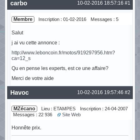
carbo
10-02-2016 18:57:16
#1
Membre
Inscription : 01-02-2016
Messages : 5
Salut
j ai vu cette annonce :
http://www.leboncoin.fr/motos/919297956.htm?
ca=12_s
Qu en pense les experts, est ce une affaire?
Merci de votre aide
Hors ligne
Havoc
10-02-2016 19:57:46
#2
MZécano
Lieu : ETAMPES
Inscription : 24-04-2007
Messages : 22 936
Site Web
Honnête prix.