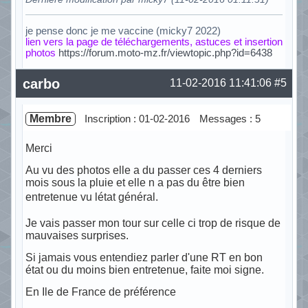
je pense donc je me vaccine (micky7 2022)
lien vers la page de téléchargements, astuces et insertion
photos
https://forum.moto-mz.fr/viewtopic.php?id=6438
Hors ligne
carbo
11-02-2016 11:41:06
#5
Membre
Inscription : 01-02-2016
Messages : 5
Merci
Au vu des photos elle a du passer ces 4 derniers
mois sous la pluie et elle n a pas du être bien
entretenue vu létat général.
Je vais passer mon tour sur celle ci trop de risque de
mauvaises surprises.
Si jamais vous entendiez parler d'une RT en bon
état ou du moins bien entretenue, faite moi signe.
En Ile de France de préférence