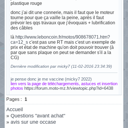
plastique rouge
donc j'ai dit une connerie, mais il faut que le moteur
tourne pour que ça vaille la peine, après il faut
prévoir les qqs travaux que j'évoquais + lubrification
des câbles
là
http://www.leboncoin.fr/motos/908678071.htm?
ca=12_s
c'est pas une RT mais c'est un exemple de
prix et état de machine qu'on doit pouvoir trouver (à
par que sans plaque on peut se demander s'il a la
CG)
Dernière modification par micky7 (11-02-2016 23:34:39)
je pense donc je me vaccine (micky7 2022)
lien vers la page de téléchargements, astuces et insertion
photos
https://forum.moto-mz.fr/viewtopic.php?id=6438
Hors ligne
Pages :
1
Accueil
»
Questions "avant achat"
»
avis sur une occase