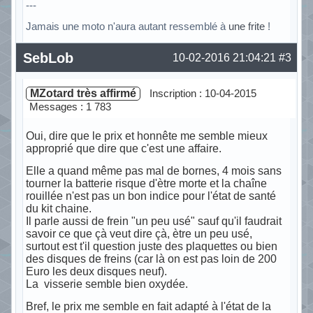
---
Jamais une moto n'aura autant ressemblé à
une frite
!
Hors ligne
SebLob
10-02-2016 21:04:21
#3
MZotard très affirmé
Inscription : 10-04-2015
Messages : 1 783
Oui, dire que le prix et honnête me semble mieux
approprié que dire que c'est une affaire.
Elle a quand même pas mal de bornes, 4 mois sans
tourner la batterie risque d'ètre morte et la chaîne
rouillée n'est pas un bon indice pour l'état de santé
du kit chaine.
Il parle aussi de frein "un peu usé" sauf qu'il faudrait
savoir ce que çà veut dire çà, ètre un peu usé,
surtout est t'il question juste des plaquettes ou bien
des disques de freins (car là on est pas loin de 200
Euro les deux disques neuf).
La visserie semble bien oxydée.
Bref, le prix me semble en fait adapté à l'état de la