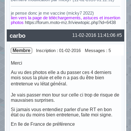
je pense donc je me vaccine (micky7 2022)
lien vers la page de téléchargements, astuces et insertion
photos
https://forum.moto-mz.fr/viewtopic.php?id=6438
Hors ligne
carbo
11-02-2016 11:41:06
#5
Membre
Inscription : 01-02-2016
Messages : 5
Merci
Au vu des photos elle a du passer ces 4 derniers
mois sous la pluie et elle n a pas du être bien
entretenue vu létat général.
Je vais passer mon tour sur celle ci trop de risque de
mauvaises surprises.
Si jamais vous entendiez parler d'une RT en bon
état ou du moins bien entretenue, faite moi signe.
En Ile de France de préférence