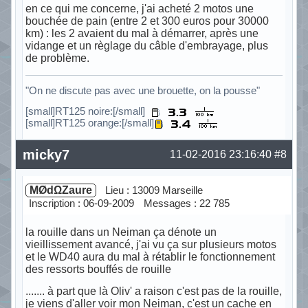
en ce qui me concerne, j'ai acheté 2 motos une
bouchée de pain (entre 2 et 300 euros pour 30000
km) : les 2 avaient du mal à démarrer, après une
vidange et un règlage du câble d'embrayage, plus
de problème.
"On ne discute pas avec une brouette, on la pousse"
[small]RT125 noire:[/small]
[small]RT125 orange:[/small]
Hors ligne
micky7
11-02-2016 23:16:40
#8
MØdΩZaure
Lieu : 13009 Marseille
Inscription : 06-09-2009
Messages : 22 785
la rouille dans un Neiman ça dénote un
vieillissement avancé, j'ai vu ça sur plusieurs motos
et le WD40 aura du mal à rétablir le fonctionnement
des ressorts bouffés de rouille
....... à part que là Oliv' a raison c'est pas de la rouille,
je viens d'aller voir mon Neiman, c'est un cache en