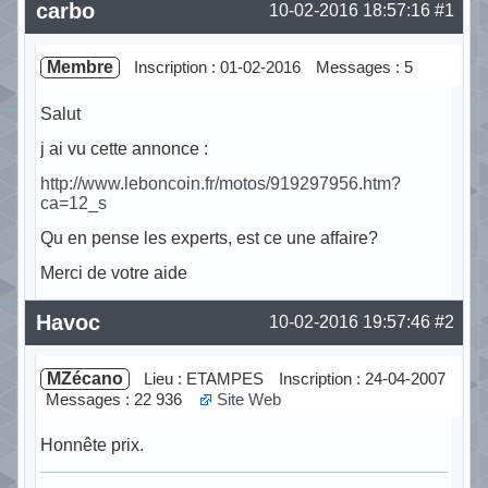
carbo
10-02-2016 18:57:16
#1
Membre
Inscription : 01-02-2016
Messages : 5
Salut
j ai vu cette annonce :
http://www.leboncoin.fr/motos/919297956.htm?
ca=12_s
Qu en pense les experts, est ce une affaire?
Merci de votre aide
Hors ligne
Havoc
10-02-2016 19:57:46
#2
MZécano
Lieu : ETAMPES
Inscription : 24-04-2007
Messages : 22 936
Site Web
Honnête prix.