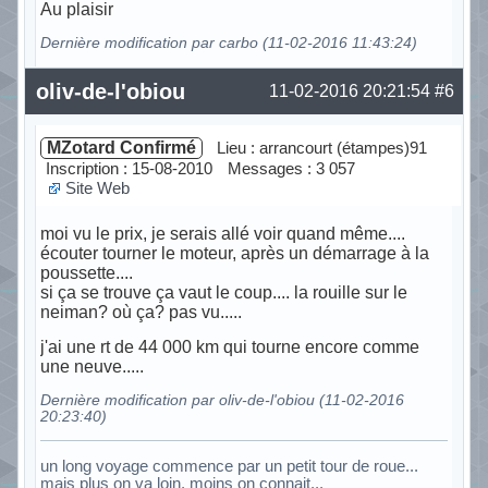
Au plaisir
Dernière modification par carbo (11-02-2016 11:43:24)
Hors ligne
oliv-de-l'obiou
11-02-2016 20:21:54
#6
MZotard Confirmé
Lieu : arrancourt (étampes)91
Inscription : 15-08-2010
Messages : 3 057
Site Web
moi vu le prix, je serais allé voir quand même....
écouter tourner le moteur, après un démarrage à la
poussette....
si ça se trouve ça vaut le coup.... la rouille sur le
neiman? où ça? pas vu.....
j'ai une rt de 44 000 km qui tourne encore comme
une neuve.....
Dernière modification par oliv-de-l'obiou (11-02-2016
20:23:40)
un long voyage commence par un petit tour de roue...
mais plus on va loin, moins on connait...