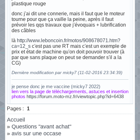
plastique rouge
donc j'ai dit une connerie, mais il faut que le moteur
tourne pour que ça vaille la peine, après il faut
prévoir les qqs travaux que j'évoquais + lubrification
des câbles
là
http://www.leboncoin.fr/motos/908678071.htm?
ca=12_s
c'est pas une RT mais c'est un exemple de
prix et état de machine qu'on doit pouvoir trouver (à
par que sans plaque on peut se demander s'il a la
CG)
Dernière modification par micky7 (11-02-2016 23:34:39)
je pense donc je me vaccine (micky7 2022)
lien vers la page de téléchargements, astuces et insertion
photos
https://forum.moto-mz.fr/viewtopic.php?id=6438
Hors ligne
Pages :
1
Accueil
»
Questions "avant achat"
»
avis sur une occase