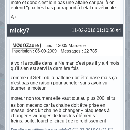
moto et donc c'est loin pas une affaire car par là on
entend "prix trés bas par rapport à l'état du véhicule".
A+
Hors ligne
micky7
11-02-2016 01:10:50
#4
MØdΩZaure
Lieu : 13009 Marseille
Inscription : 06-09-2009
Messages : 22 785
à voir la rouille dans le Neiman c'est pas il y a 4 mois
qu'il s'en est servi la dernière fois
comme dit SebLob la batterie doit être nase mais ça
n'est pas une raison pour acheter sans avoir vu
tourner le moteur
moteur non tournant elle vaut tout au plus 200, si tu
es bon mécano car la chaine doit être prise en
masse, donc kit chaine à changer + plaquettes à
changer + vidanges de tous les éléménts :
freins, boite, fourche, circuit de refroidissement
Dernière modification par micky7 (11-02-2016 01:11:31)