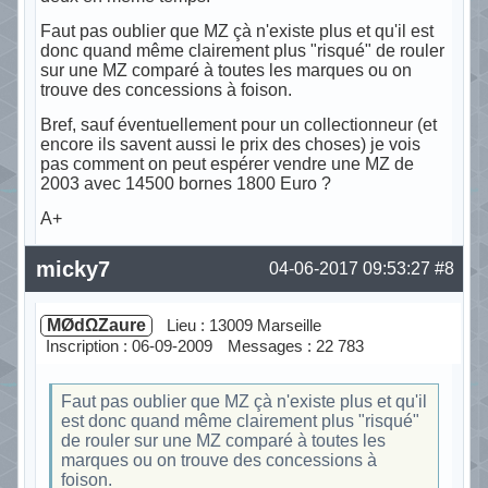
Faut pas oublier que MZ çà n'existe plus et qu'il est
donc quand même clairement plus "risqué" de rouler
sur une MZ comparé à toutes les marques ou on
trouve des concessions à foison.
Bref, sauf éventuellement pour un collectionneur (et
encore ils savent aussi le prix des choses) je vois
pas comment on peut espérer vendre une MZ de
2003 avec 14500 bornes 1800 Euro ?
A+
Hors ligne
micky7
04-06-2017 09:53:27
#8
MØdΩZaure
Lieu : 13009 Marseille
Inscription : 06-09-2009
Messages : 22 783
Faut pas oublier que MZ çà n'existe plus et qu'il
est donc quand même clairement plus "risqué"
de rouler sur une MZ comparé à toutes les
marques ou on trouve des concessions à
foison.