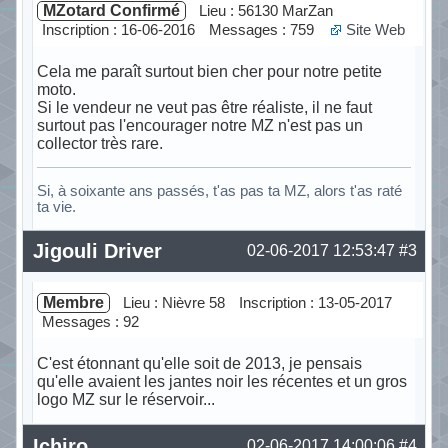
MZotard Confirmé
Lieu : 56130 MarZan
Inscription : 16-06-2016
Messages : 759
Site Web
Cela me paraît surtout bien cher pour notre petite
moto.
Si le vendeur ne veut pas être réaliste, il ne faut
surtout pas l'encourager notre MZ n'est pas un
collector très rare.
Si, à soixante ans passés, t'as pas ta MZ, alors t'as raté
ta vie.
Hors ligne
Jigouli Driver
02-06-2017 12:53:47
#3
Membre
Lieu : Nièvre 58
Inscription : 13-05-2017
Messages : 92
C'est étonnant qu'elle soit de 2013, je pensais
qu'elle avaient les jantes noir les récentes et un gros
logo MZ sur le réservoir...
Hors ligne
Ichiro
02-06-2017 14:00:06
#4