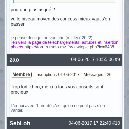
pourqou plus risqué ?
vu le niveau moyen des concess mieux vaut s'en
passer
je pense donc je me vaccine (micky7 2022)
lien vers la page de téléchargements, astuces et insertion
photos
https://forum.moto-mz.fr/viewtopic.php?id=6438
Hors ligne
zao
04-06-2017 10:55:06
#9
Membre
Inscription : 01-06-2017
Messages : 26
Trop fort Ichiro, merci à tous vos conseils sont
precieux !
L'ennui avec l'humilité c'est qu'on ne peut pas s'en
vanter.
Hors ligne
SebLob
04-06-2017 17:22:40
#10