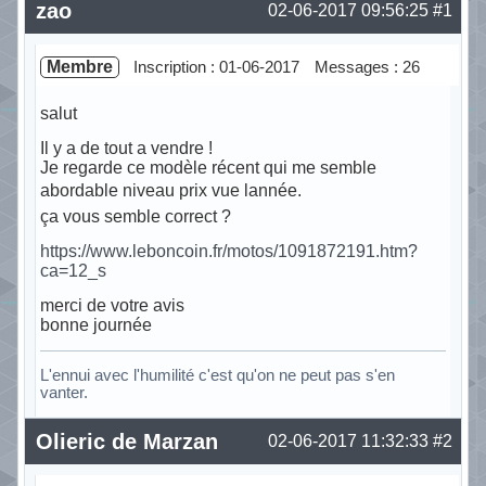
zao
02-06-2017 09:56:25
#1
Membre
Inscription : 01-06-2017
Messages : 26
salut
Il y a de tout a vendre !
Je regarde ce modèle récent qui me semble
abordable niveau prix vue lannée.
ça vous semble correct ?
https://www.leboncoin.fr/motos/1091872191.htm?
ca=12_s
merci de votre avis
bonne journée
L'ennui avec l'humilité c'est qu'on ne peut pas s'en
vanter.
Hors ligne
Olieric de Marzan
02-06-2017 11:32:33
#2