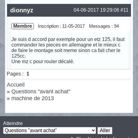
Hors ligne
dionnyz
04-06-2017 19:29:06
#11
Membre
Inscription : 11-05-2017
Messages : 94
Je suis d accord par exemple pour un etz 125, il faut
commander les pieces en allemagne et le mieux c
de faire le montage soit meme sinon ca fait cher le
125cc.
Une mz c pour rouler décalé.
Hors ligne
Pages :
1
Accueil
»
Questions "avant achat"
»
machine de 2013
Atteindre