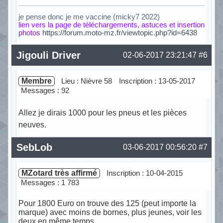
je pense donc je me vaccine (micky7 2022)
lien vers la page de téléchargements, astuces et insertion
photos
https://forum.moto-mz.fr/viewtopic.php?id=6438
Hors ligne
Jigouli Driver
02-06-2017 23:21:47
#6
Membre
Lieu : Nièvre 58
Inscription : 13-05-2017
Messages : 92
Allez je dirais 1000 pour les pneus et les pièces
neuves.
Hors ligne
SebLob
03-06-2017 00:56:20
#7
MZotard très affirmé
Inscription : 10-04-2015
Messages : 1 783
Pour 1800 Euro on trouve des 125 (peut importe la
marque) avec moins de bornes, plus jeunes, voir les
deux en même temps.