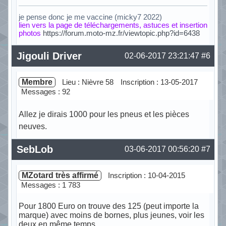
je pense donc je me vaccine (micky7 2022)
lien vers la page de téléchargements, astuces et insertion
photos
https://forum.moto-mz.fr/viewtopic.php?id=6438
Hors ligne
Jigouli Driver
02-06-2017 23:21:47
#6
Membre
Lieu : Nièvre 58
Inscription : 13-05-2017
Messages : 92
Allez je dirais 1000 pour les pneus et les pièces
neuves.
Hors ligne
SebLob
03-06-2017 00:56:20
#7
MZotard très affirmé
Inscription : 10-04-2015
Messages : 1 783
Pour 1800 Euro on trouve des 125 (peut importe la
marque) avec moins de bornes, plus jeunes, voir les
deux en même temps.