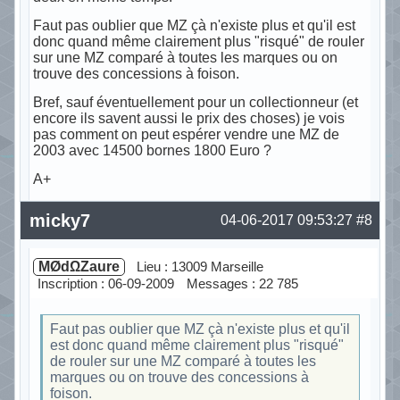
Faut pas oublier que MZ çà n'existe plus et qu'il est
donc quand même clairement plus "risqué" de rouler
sur une MZ comparé à toutes les marques ou on
trouve des concessions à foison.
Bref, sauf éventuellement pour un collectionneur (et
encore ils savent aussi le prix des choses) je vois
pas comment on peut espérer vendre une MZ de
2003 avec 14500 bornes 1800 Euro ?
A+
Hors ligne
micky7
04-06-2017 09:53:27
#8
MØdΩZaure
Lieu : 13009 Marseille
Inscription : 06-09-2009
Messages : 22 785
Faut pas oublier que MZ çà n'existe plus et qu'il
est donc quand même clairement plus "risqué"
de rouler sur une MZ comparé à toutes les
marques ou on trouve des concessions à
foison.