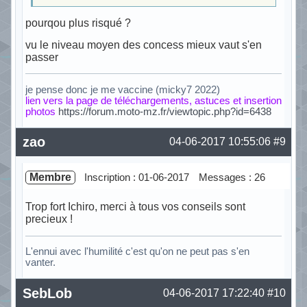
pourqou plus risqué ?
vu le niveau moyen des concess mieux vaut s'en
passer
je pense donc je me vaccine (micky7 2022)
lien vers la page de téléchargements, astuces et insertion
photos
https://forum.moto-mz.fr/viewtopic.php?id=6438
Hors ligne
zao
04-06-2017 10:55:06
#9
Membre
Inscription : 01-06-2017
Messages : 26
Trop fort Ichiro, merci à tous vos conseils sont
precieux !
L'ennui avec l'humilité c'est qu'on ne peut pas s'en
vanter.
Hors ligne
SebLob
04-06-2017 17:22:40
#10