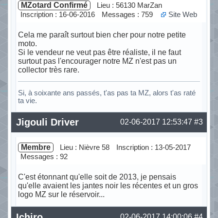
MZotard Confirmé
Lieu : 56130 MarZan
Inscription : 16-06-2016
Messages : 759
Site Web
Cela me paraît surtout bien cher pour notre petite
moto.
Si le vendeur ne veut pas être réaliste, il ne faut
surtout pas l'encourager notre MZ n'est pas un
collector très rare.
Si, à soixante ans passés, t'as pas ta MZ, alors t'as raté
ta vie.
Hors ligne
Jigouli Driver
02-06-2017 12:53:47
#3
Membre
Lieu : Nièvre 58
Inscription : 13-05-2017
Messages : 92
C'est étonnant qu'elle soit de 2013, je pensais
qu'elle avaient les jantes noir les récentes et un gros
logo MZ sur le réservoir...
Hors ligne
Ichiro
02-06-2017 14:00:06
#4