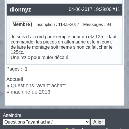
Hors ligne
dionnyz
04-06-2017 19:29:06
#11
Membre
Inscription : 11-05-2017
Messages : 94
Je suis d accord par exemple pour un etz 125, il faut
commander les pieces en allemagne et le mieux c
de faire le montage soit meme sinon ca fait cher le
125cc.
Une mz c pour rouler décalé.
Hors ligne
Pages :
1
Accueil
»
Questions "avant achat"
»
machine de 2013
Atteindre