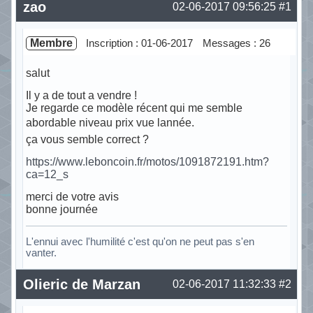
zao
02-06-2017 09:56:25
#1
Membre
Inscription : 01-06-2017
Messages : 26
salut
Il y a de tout a vendre !
Je regarde ce modèle récent qui me semble
abordable niveau prix vue lannée.
ça vous semble correct ?
https://www.leboncoin.fr/motos/1091872191.htm?
ca=12_s
merci de votre avis
bonne journée
L'ennui avec l'humilité c'est qu'on ne peut pas s'en
vanter.
Hors ligne
Olieric de Marzan
02-06-2017 11:32:33
#2