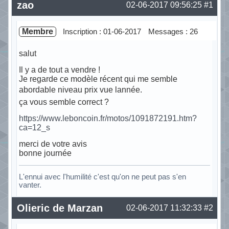
zao
02-06-2017 09:56:25
#1
Membre
Inscription : 01-06-2017
Messages : 26
salut
Il y a de tout a vendre !
Je regarde ce modèle récent qui me semble
abordable niveau prix vue lannée.
ça vous semble correct ?
https://www.leboncoin.fr/motos/1091872191.htm?
ca=12_s
merci de votre avis
bonne journée
L'ennui avec l'humilité c'est qu'on ne peut pas s'en
vanter.
Hors ligne
Olieric de Marzan
02-06-2017 11:32:33
#2