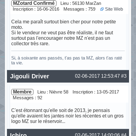
MZotard Confirmé
Lieu : 56130 MarZan
Inscription : 16-06-2016
Messages : 759
Site Web
Cela me paraît surtout bien cher pour notre petite
moto.
Si le vendeur ne veut pas être réaliste, il ne faut
surtout pas l'encourager notre MZ n'est pas un
collector très rare.
Si, à soixante ans passés, t'as pas ta MZ, alors t'as raté
ta vie.
Hors ligne
Jigouli Driver
02-06-2017 12:53:47
#3
Membre
Lieu : Nièvre 58
Inscription : 13-05-2017
Messages : 92
C'est étonnant qu'elle soit de 2013, je pensais
qu'elle avaient les jantes noir les récentes et un gros
logo MZ sur le réservoir...
Hors ligne
Ichiro
02-06-2017 14:00:06
#4