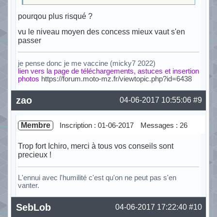
pourqou plus risqué ?
vu le niveau moyen des concess mieux vaut s'en
passer
je pense donc je me vaccine (micky7 2022)
lien vers la page de téléchargements, astuces et insertion
photos
https://forum.moto-mz.fr/viewtopic.php?id=6438
Hors ligne
zao
04-06-2017 10:55:06
#9
Membre
Inscription : 01-06-2017
Messages : 26
Trop fort Ichiro, merci à tous vos conseils sont
precieux !
L'ennui avec l'humilité c'est qu'on ne peut pas s'en
vanter.
Hors ligne
SebLob
04-06-2017 17:22:40
#10