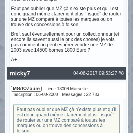
Faut pas oublier que MZ çà n'existe plus et qu'il est
donc quand même clairement plus "risqué" de rouler
sur une MZ comparé à toutes les marques ou on
trouve des concessions à foison.
Bref, sauf éventuellement pour un collectionneur (et
encore ils savent aussi le prix des choses) je vois
pas comment on peut espérer vendre une MZ de
2003 avec 14500 bornes 1800 Euro ?
A+
Hors ligne
micky7
04-06-2017 09:53:27
#8
MØdΩZaure
Lieu : 13009 Marseille
Inscription : 06-09-2009
Messages : 22 783
Faut pas oublier que MZ çà n'existe plus et qu'il
est donc quand même clairement plus "risqué"
de rouler sur une MZ comparé à toutes les
marques ou on trouve des concessions à
foison.