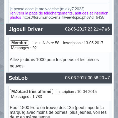
je pense donc je me vaccine (micky7 2022)
lien vers la page de téléchargements, astuces et insertion
photos
https://forum.moto-mz.fr/viewtopic.php?id=6438
Hors ligne
Jigouli Driver
02-06-2017 23:21:47
#6
Membre
Lieu : Nièvre 58
Inscription : 13-05-2017
Messages : 92
Allez je dirais 1000 pour les pneus et les pièces
neuves.
Hors ligne
SebLob
03-06-2017 00:56:20
#7
MZotard très affirmé
Inscription : 10-04-2015
Messages : 1 783
Pour 1800 Euro on trouve des 125 (peut importe la
marque) avec moins de bornes, plus jeunes, voir les
deux en même temps.