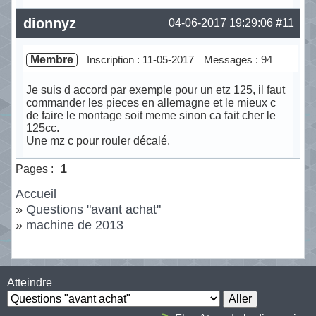
Hors ligne
dionnyz
04-06-2017 19:29:06
#11
Membre
Inscription : 11-05-2017
Messages : 94
Je suis d accord par exemple pour un etz 125, il faut
commander les pieces en allemagne et le mieux c
de faire le montage soit meme sinon ca fait cher le
125cc.
Une mz c pour rouler décalé.
Hors ligne
Pages :
1
Accueil
»
Questions "avant achat"
»
machine de 2013
Atteindre